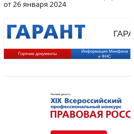
от 26 января 2024
ГАРА
Информация Минфина
Горячие документы
и ФНС
П