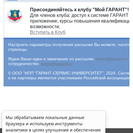
Присоединяйтесь к клубу "Мой ГАРАНТ"!
Для членов клуба: доступ к системе ГАРАНТ 
приложение, курсы повышения квалификации 
возможности.
Вступить в Клуб
Настроить параметры получения рассылки Вы можете, посети
страницы.
Ждем Ваши идеи и замечания по рассылке:
editor@garant.ru
.
Р
сотрудничество:
press@garant.ru
.
© ООО "НПП "ГАРАНТ-СЕРВИС-УНИВЕРСИТЕТ", 2024. Система Г
и ее партнеры являются участниками Российской ассоциации
Мы обрабатываем локальные данные
браузера и используем инструменты
аналитики в целях улучшения и обеспечения