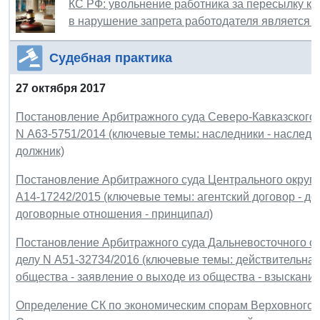
КС РФ: увольнение работника за пересылку к
в нарушение запрета работодателя является
Судебная практика
27 октября 2017
Постановление Арбитражного суда Северо-Кавказского ок
N А63-5751/2014 (ключевые темы: наследники - наследст
должник)
Постановление Арбитражного суда Центрального округа о
А14-17242/2015 (ключевые темы: агентский договор - дог
договорные отношения - принципал)
Постановление Арбитражного суда Дальневосточного окру
делу N А51-32734/2016 (ключевые темы: действительная 
общества - заявление о выходе из общества - взыскание
Определение СК по экономическим спорам Верховного Су