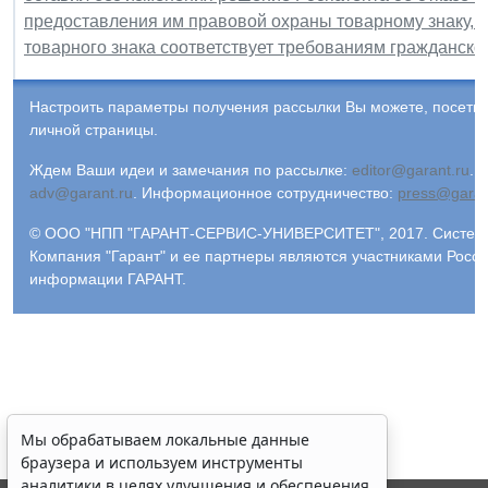
предоставления им правовой охраны товарному знаку, 
товарного знака соответствует требованиям гражданско
Настроить параметры получения рассылки Вы можете, посети
личной страницы.
Ждем Ваши идеи и замечания по рассылке:
editor@garant.ru
.
Р
adv@garant.ru
.
Информационное сотрудничество:
press@garan
© ООО "НПП "ГАРАНТ-СЕРВИС-УНИВЕРСИТЕТ", 2017. Система 
Компания "Гарант" и ее партнеры являются участниками Росс
информации ГАРАНТ.
Мы обрабатываем локальные данные
браузера и используем инструменты
аналитики в целях улучшения и обеспечения