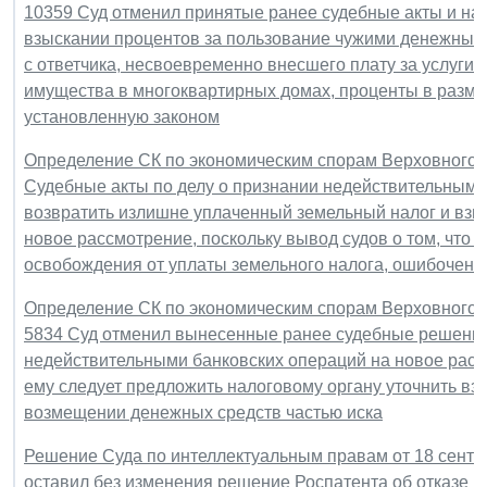
10359 Суд отменил принятые ранее судебные акты и на
взыскании процентов за пользование чужими денежными
с ответчика, несвоевременно внесшего плату за услуги
имущества в многоквартирных домах, проценты в разме
установленную законом
Определение СК по экономическим спорам Верховного Су
Судебные акты по делу о признании недействительными
возвратить излишне уплаченный земельный налог и взы
новое рассмотрение, поскольку вывод судов о том, что 
освобождения от уплаты земельного налога, ошибочен
Определение СК по экономическим спорам Верховного Су
5834 Суд отменил вынесенные ранее судебные решения
недействительными банковских операций на новое рассм
ему следует предложить налоговому органу уточнить взы
возмещении денежных средств частью иска
Решение Суда по интеллектуальным правам от 18 сентяб
оставил без изменения решение Роспатента об отказе 