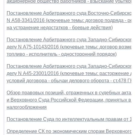
акционерное общество работников - взыскание убытков)
Постановление Арбитражного суда Восточно-Сибирского о
N А58-3341/2016 (ключевые темы: договор подряда - реа
на устранение недостатков - боевые действия)
Постановление Арбитражного суда Западно-Сибирского о
делу N А75-10143/2016 (ключевые темы: договор возмезд
топливо - исполнитель - односторонний порядок)
Постановление Арбитражного суда Западно-Сибирского о
делу N А45-23001/2016 (ключевые темы: расторжение до
условий договора - обычаи делового оборота - ст.478 ГК
Обзор правовых позиций, отраженных в судебных актах
и Верховного Суда Российской Федерации, принятых в т
налогообложения
Постановление Суда по интеллектуальным правам от 13 
Определение СК по экономическим спорам Верховного Су