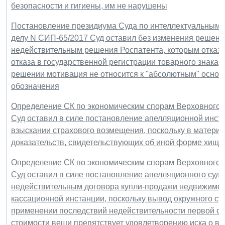
безопасности и гигиены, им не нарушены
Постановление президиума Суда по интеллектуальным пр
делу N СИП-65/2017 Суд оставил без изменения решени
недействительным решения Роспатента, которым отказа
отказа в государственной регистрации товарного знака
решении мотивация не относится к "абсолютным" осно
обозначения
Определение СК по экономическим спорам Верховного Су
Суд оставил в силе постановление апелляционной инста
взыскании страхового возмещения, поскольку в материа
доказательств, свидетельствующих об иной форме хище
Определение СК по экономическим спорам Верховного Су
Суд оставил в силе постановление апелляционного суда
недействительным договора купли-продажи недвижимог
кассационной инстанции, поскольку вывод окружного суд
применении последствий недействительности первой сде
стоимости вещи препятствует удовлетворению иска о в