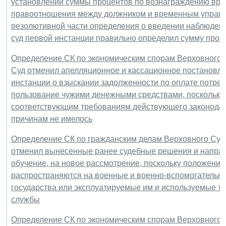
установлении суммы процентов по вознаграждению вре
правоотношения между должником и временным управл
резолютивной части определения о введении наблюден
суд первой инстанции правильно определил сумму проц
Определение СК по экономическим спорам Верховного Су
Суд отменил апелляционное и кассационное постановле
инстанции о взыскании задолженности по оплате потреб
пользование чужими денежными средствами, поскольку 
соответствующим требованиям действующего законодат
причинам не имелось
Определение СК по гражданским делам Верховного Суда 
отменил вынесенные ранее судебные решения и направи
обучение, на новое рассмотрение, поскольку положения
распространяются на военные и военно-вспомогательны
государства или эксплуатируемые им и используемые т
службы
Определение СК по экономическим спорам Верховного Су