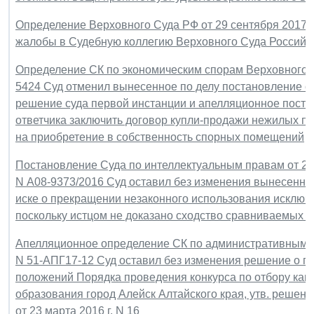
Определение Верховного Суда РФ от 29 сентября 2017 г.
жалобы в Судебную коллегию Верховного Суда Российс
Определение СК по экономическим спорам Верховного Су
5424 Суд отменил вынесенное по делу постановление су
решение суда первой инстанции и апелляционное постан
ответчика заключить договор купли-продажи нежилых по
на приобретение в собственность спорных помещений
Постановление Суда по интеллектуальным правам от 25 
N А08-9373/2016 Суд оставил без изменения вынесенные
иске о прекращении незаконного использования исключ
поскольку истцом не доказано сходство сравниваемых 
Апелляционное определение СК по административным де
N 51-АПГ17-12 Суд оставил без изменения решение о 
положений Порядка проведения конкурса по отбору кан
образования город Алейск Алтайского края, утв. решен
от 23 марта 2016 г. N 16