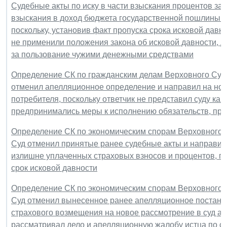
Судебные акты по иску в части взыскания процентов з
взыскания в доход бюджета государственной пошлины от
поскольку, установив факт пропуска срока исковой дав
не применили положения закона об исковой давности, 
за пользование чужими денежными средствами
Определение СК по гражданским делам Верховного Суда 
отменил апелляционное определение и направил на нов
потребителя, поскольку ответчик не представил суду каки
предпринимались меры к исполнению обязательств, при
Определение СК по экономическим спорам Верховного Су
Суд отменил принятые ранее судебные акты и направил
излишне уплаченных страховых взносов и процентов, п
срок исковой давности
Определение СК по экономическим спорам Верховного Су
Суд отменил вынесенное ранее апелляционное постано
страхового возмещения на новое рассмотрение в суд ап
рассматривал дело и апелляционную жалобу истца по с