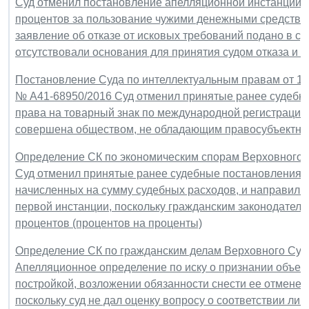
Суд отменил постановление апелляционной инстанции и
процентов за пользование чужими денежными средствам
заявление об отказе от исковых требований подано в с
отсутствовали основания для принятия судом отказа и 
Постановление Суда по интеллектуальным правам от 12 
№ А41-68950/2016 Суд отменил принятые ранее судебн
права на товарный знак по международной регистрации 
совершена обществом, не обладающим правосубъектност
Определение СК по экономическим спорам Верховного Су
Суд отменил принятые ранее судебные постановления в 
начисленных на сумму судебных расходов, и направил де
первой инстанции, поскольку гражданским законодател
процентов (процентов на проценты)
Определение СК по гражданским делам Верховного Суда 
Апелляционное определение по иску о признании объек
постройкой, возложении обязанности снести ее отменен
поскольку суд не дал оценку вопросу о соответствии либ