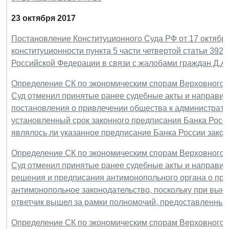
23 октября 2017
Постановление Конституционного Суда РФ от 17 октября 
конституционности пункта 5 части четвертой статьи 392
Российской Федерации в связи с жалобами граждан Д.А. 
Определение СК по экономическим спорам Верховного Су
Суд отменил принятые ранее судебные акты и направил
постановления о привлечении общества к администрати
установленный срок законного предписания Банка Росси
являлось ли указанное предписание Банка России зако
Определение СК по экономическим спорам Верховного Су
Суд отменил принятые ранее судебные акты и направил
решения и предписания антимонопольного органа о п
антимонопольное законодательство, поскольку при вы
ответчик вышел за рамки полномочий, предоставленных
Определение СК по экономическим спорам Верховного Су