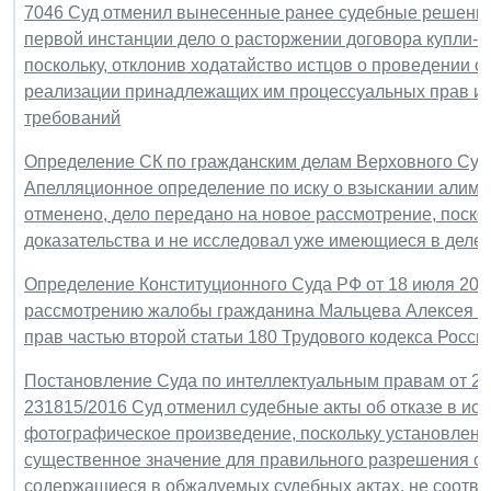
7046 Суд отменил вынесенные ранее судебные решения 
первой инстанции дело о расторжении договора купли-
поскольку, отклонив ходатайство истцов о проведении с
реализации принадлежащих им процессуальных прав и 
требований
Определение СК по гражданским делам Верховного Суда Р
Апелляционное определение по иску о взыскании алиме
отменено, дело передано на новое рассмотрение, поскол
доказательства и не исследовал уже имеющиеся в деле
Определение Конституционного Суда РФ от 18 июля 2017 
рассмотрению жалобы гражданина Мальцева Алексея Ев
прав частью второй статьи 180 Трудового кодекса Росс
Постановление Суда по интеллектуальным правам от 28 
231815/2016 Суд отменил судебные акты об отказе в иск
фотографическое произведение, поскольку установлены
существенное значение для правильного разрешения спо
содержащиеся в обжалуемых судебных актах, не соотве