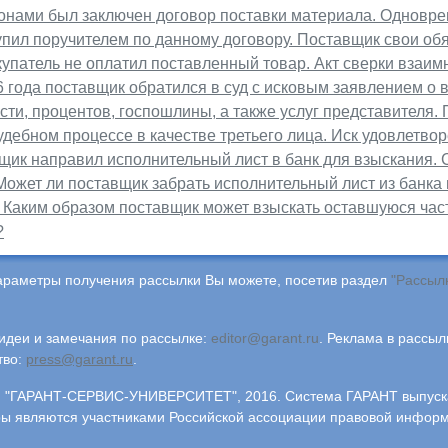
онами был заключен договор поставки материала. Одновре
упил поручителем по данному договору. Поставщик свои об
упатель не оплатил поставленный товар. Акт сверки взаим
 года поставщик обратился в суд с исковым заявлением о 
ти, процентов, госпошлины, а также услуг представителя. 
удебном процессе в качестве третьего лица. Иск удовлетво
щик направил исполнительный лист в банк для взыскания. 
Может ли поставщик забрать исполнительный лист из банка
 Каким образом поставщик может взыскать оставшуюся час
?
араметры получения рассылки Вы можете, посетив раздел
"Рассыл
деи и замечания по рассылке:
editor@garant.ru
.
Реклама в рассыл
тво:
press@garant.ru
.
"ГАРАНТ-СЕРВИС-УНИВЕРСИТЕТ", 2016. Система ГАРАНТ выпускает
ры являются участниками Российской ассоциации правовой инфор