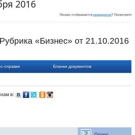
бря 2016
Письмо отображается
некорректно
? Посмотрите и
Рубрика «Бизнес» от 21.10.2016
с-справки
Бланки документов
 нам в:
Опрос