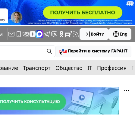
м
Войти
Eng
Перейти в систему ГАРАНТ
ование
Транспорт
Общество
IT
Профессия
П