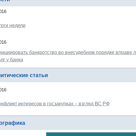
016
тоги недели
016
нициировать банкротство во внесудебном порядке вправе 
лг у банка
итические статьи
016
онфликт интересов в госзакупках – взгляд ВС РФ
ографика