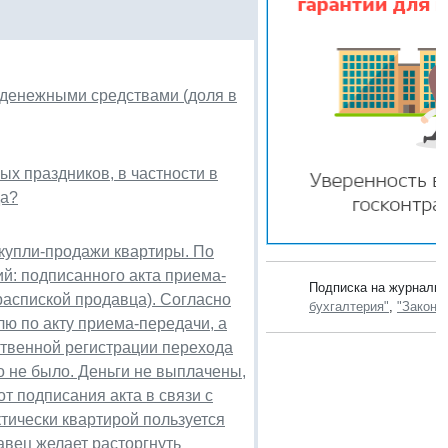
еденежными средствами (доля в
ых праздников, в частности в
да?
купли-продажи квартиры. По
й: подписанного акта приема-
Подписка на журналы
распиской продавца). Согласно
бухгалтерия"
,
"Законо
ю по акту приема-передачи, а
ственной регистрации перехода
о не было. Деньги не выплачены,
т подписания акта в связи с
тически квартирой пользуется
авец желает расторгнуть