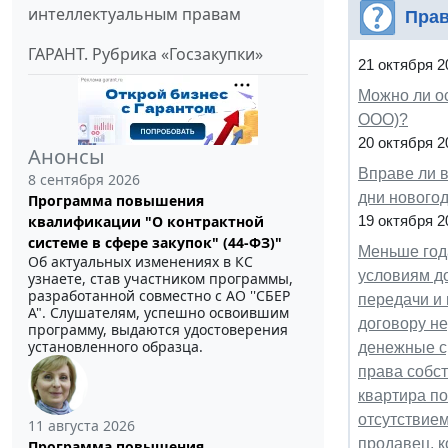
интеллектуальным правам
Прав
ГАРАНТ. Рубрика «Госзакупки»
21 октября 2
Можно ли о
ООО)?
20 октября 2
Анонсы
Вправе ли в
8 сентября 2026
дни новогод
Программа повышения
квалификации "О контрактной
19 октября 2
системе в сфере закупок" (44-ФЗ)"
Меньше год
Об актуальных изменениях в КС
условиям до
узнаете, став участником программы,
разработанной совместно с АО ''СБЕР
передачи и 
А". Слушателям, успешно освоившим
договору н
программу, выдаются удостоверения
установленного образца.
денежные с
права собст
квартира по
отсутствием
11 августа 2026
продавец, к
Программа повышения