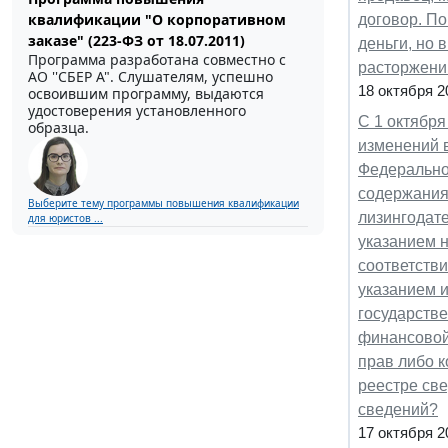
квалификации "О корпоративном
договор. По
заказе" (223-ФЗ от 18.07.2011)
деньги, но 
Программа разработана совместно с
расторжени
АО ''СБЕР А". Слушателям, успешно
18 октября 2
освоившим программу, выдаются
удостоверения установленного
С 1 октября
образца.
изменений в
Федеральног
содержания
Выберите тему программы повышения квалификации
лизингодат
для юристов ...
указанием н
соответств
указанием 
государств
финансовой 
прав либо к
реестре св
сведений?
17 октября 2