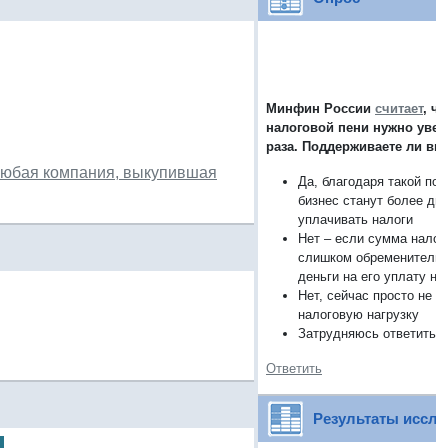
Минфин России
считает
, ч
налоговой пени нужно увел
раза. Поддерживаете ли вы
любая компания, выкупившая
Да, благодаря такой поп
бизнес станут более ди
уплачивать налоги
Нет – если сумма налога
слишком обременительна
деньги на его уплату не
Нет, сейчас просто не 
налоговую нагрузку
Затрудняюсь ответить
Ответить
Результаты иссл