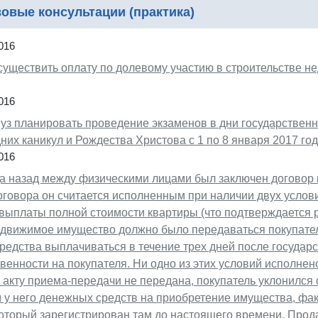
овые консультации (практика)
016
существить оплату по долевому участию в строительстве н
016
уз планировать проведение экзаменов в дни государственн
них каникул и Рождества Христова с 1 по 8 января 2017 го
016
а назад между физическими лицами был заключен договор 
говора он считается исполненным при наличии двух услови
выплаты полной стоимости квартиры (что подтверждается 
едвижимое имущество должно было передаваться покупател
редства выплачиваться в течение трех дней после государ
венности на покупателя. Ни одно из этих условий исполнен
 акту приема-передачи не передана, покупатель уклонился о
 у него денежных средств на приобретение имущества, фак
оторый зарегистрирован там до настоящего времени. Прод