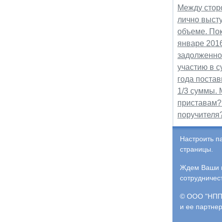
Между стор
лично выст
объеме. Пок
январе 2016
задолженнос
участию в с
года постав
1/3 суммы. 
приставам?
поручителя
Настроить п
страницы.
Ждем Ваши и
сотрудничес
© ООО "НПП 
и ее партне