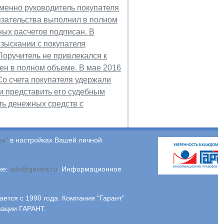
менно руководитель покупателя
язательства выполнил в полном
ных расчетов подписан. В
взыскании с покупателя
Поручитель не привлекался к
рен в полном объеме. В мае 2016
Со счета покупателя удержали
 и представить его судебным
ть денежных средств с
ки"
в настройках Вашей личной
ке:
adv@garant.ru
.
Информационное
ся с 1990 года. Компания "Гарант"
мации ГАРАНТ.