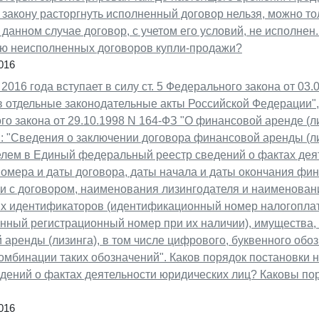
 закону расторгнуть исполненный договор нельзя, можно т
в данном случае договор, с учетом его условий, не исполнен.
ю неисполненных договоров купли-продажи?
016
 2016 года вступает в силу ст. 5 Федерального закона от 03
 отдельные законодательные акты Российской Федерации", 
о закона от 29.10.1998 N 164-ФЗ "О финансовой аренде (ли
: "Сведения о заключении договора финансовой аренды (л
елем в Единый федеральный реестр сведений о фактах дея
омера и даты договора, даты начала и даты окончания фин
ии с договором, наименования лизингодателя и наименован
их идентификаторов (идентификационный номер налогопла
енный регистрационный номер при их наличии), имущества
аренды (лизинга), в том числе цифрового, буквенного обо
омбинации таких обозначений". Каков порядок постановки 
едений о фактах деятельности юридических лиц? Каковы п
016