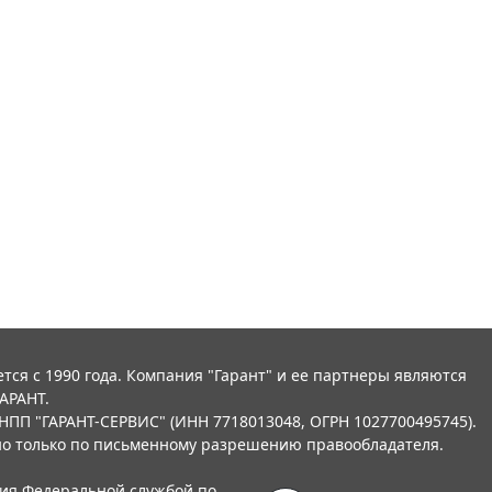
тся с 1990 года. Компания "Гарант" и ее партнеры являются
АРАНТ.
НПП "ГАРАНТ-СЕРВИС" (ИНН 7718013048, ОГРН 1027700495745).
о только по письменному разрешению правообладателя.
ния Федеральной службой по