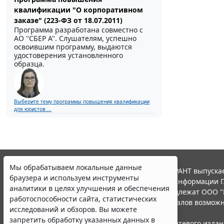
квалификации "О корпоративном
заказе" (223-ФЗ от 18.07.2011)
Программа разработана совместно с
АО ''СБЕР А". Слушателям, успешно
освоившим программу, выдаются
удостоверения установленного
образца.
Выберите тему программы повышения квалификации
для юристов ...
Мы обрабатываем локальные данные
© ООО "НПП "ГАРАНТ-СЕРВИС", 2026. Система ГАРАНТ выпускае
браузера и используем инструменты
участниками Российской ассоциации правовой информации Г
аналитики в целях улучшения и обеспечения
Все права на материалы сайта ГАРАНТ.РУ принадлежат ООО "
работоспособности сайта, статистических
Полное или частичное воспроизведение материалов возможн
исследований и обзоров. Вы можете
Правила использования портала.
запретить обработку указанных данных в
Портал ГАРАНТ.РУ зарегистрирован в качестве сетевого изда