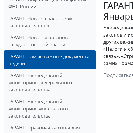
ГАРАНТ
ФНС России
Январ
ГАРАНТ. Новое в налоговом
законодательстве
Еженедельны
законов и и
ГАРАНТ. Новости органов
других важн
государственной власти
«Налоги и с
связь», «Ст
ГАРАНТ. Самые важные документы
самих норма
недели
Подписатьс
ГАРАНТ. Еженедельный
мониторинг федерального
законодательства
ГАРАНТ. Еженедельный
мониторинг московского
законодательства
ГАРАНТ. Правовая картина дня