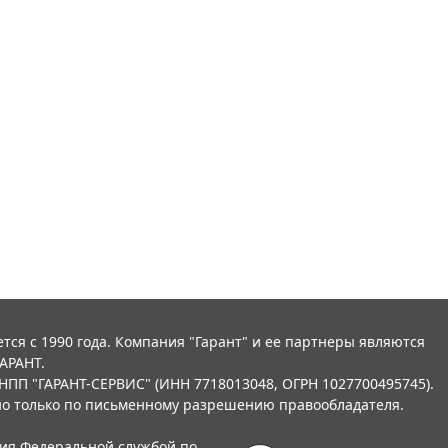
тся с 1990 года. Компания "Гарант" и ее партнеры являются
АРАНТ.
НПП "ГАРАНТ-СЕРВИС" (ИНН 7718013048, ОГРН 1027700495745).
о только по письменному разрешению правообладателя.
ния Федеральной службой по