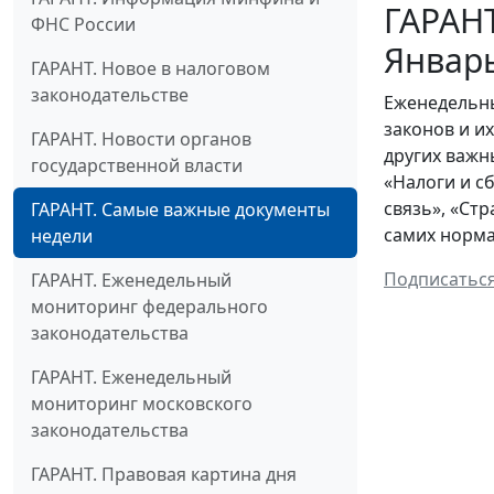
ГАРАНТ
ФНС России
Январ
ГАРАНТ. Новое в налоговом
законодательстве
Еженедельны
законов и и
ГАРАНТ. Новости органов
других важн
государственной власти
«Налоги и с
связь», «Ст
ГАРАНТ. Самые важные документы
самих норма
недели
Подписатьс
ГАРАНТ. Еженедельный
мониторинг федерального
законодательства
ГАРАНТ. Еженедельный
мониторинг московского
законодательства
ГАРАНТ. Правовая картина дня