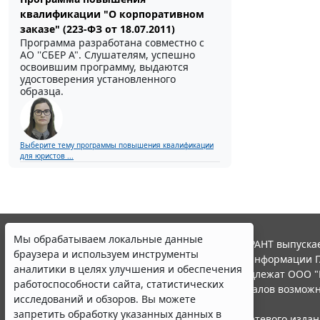
квалификации "О корпоративном
заказе" (223-ФЗ от 18.07.2011)
Программа разработана совместно с
АО ''СБЕР А". Слушателям, успешно
освоившим программу, выдаются
удостоверения установленного
образца.
Выберите тему программы повышения квалификации
для юристов ...
Мы обрабатываем локальные данные
© ООО "НПП "ГАРАНТ-СЕРВИС", 2026. Система ГАРАНТ выпускае
браузера и используем инструменты
участниками Российской ассоциации правовой информации Г
аналитики в целях улучшения и обеспечения
Все права на материалы сайта ГАРАНТ.РУ принадлежат ООО "
работоспособности сайта, статистических
Полное или частичное воспроизведение материалов возможн
исследований и обзоров. Вы можете
Правила использования портала.
запретить обработку указанных данных в
Портал ГАРАНТ.РУ зарегистрирован в качестве сетевого изда