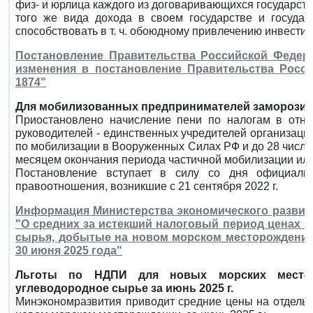
физ- и юрлица каждого из договаривающихся государств
того же вида дохода в своем государстве и государ
способствовать в т. ч. обоюдному привлечению инвестиц
Постановление Правительства Российской Федера
изменения в постановление Правительства Росси
1874"
Для мобилизованных предпринимателей заморозили
Приостановлено начисление пени по налогам в отн
руководителей - единственных учредителей организац
по мобилизации в Вооруженных Силах РФ и до 28 числа
месяцем окончания периода частичной мобилизации или
Постановление вступает в силу со дня официальн
правоотношения, возникшие с 21 сентября 2022 г.
Информация Министерства экономического развити
"О средних за истекший налоговый период ценах 
сырья, добытые на новом морском месторождении 
30 июня 2025 года"
Льготы по НДПИ для новых морских местор
углеводородное сырье за июнь 2025 г.
Минэкономразвития приводит средние цены на отдельн