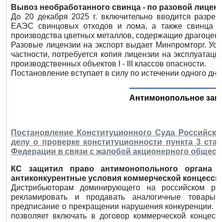
Вывоз необработанного свинца - по разовой лиценз
До 20 декабря 2025 г. включительно вводится разре
ЕАЭС свинцовых отходов и лома, а также свинца не
производства цветных металлов, содержащие драгоцен
Разовые лицензии на экспорт выдает Минпромторг. Ус
частности, потребуется копия лицензии на эксплуата
производственных объектов I - III классов опасности.
Постановление вступает в силу по истечении одного дн
Антимонопольное зак
Постановление Конституционного Суда Российской
делу о проверке конституционности пункта 3 ста
Федерации в связи с жалобой акционерного общес
КС защитил право антимонопольного органа в
антиконкурентные условия коммерческой концесси
Дистрибьюторам доминирующего на российском ры
рекламировать и продавать аналогичные товары
предписание о прекращении нарушения конкуренции. Осп
позволяет включать в договор коммерческой концесс