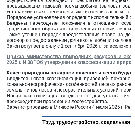
осуществляется свободно и бесплатно на водных о
превышающих годовой нормы добычи (вылова) водных
устанавливаться региональным исполнительным ор
Порядок ее установления определит исполнительный орг
Введены переходные положения в отношении осуще
традиционного образа жизни коренных малочисленных 
Также уточнен порядок предоставления права на добы
договор о предоставлении доли квоты добычи (вылова) 
Закон вступает в силу с 1 сентября 2026 г., за исключен
Приказ Министерства природных ресурсов и экол
2025 г. N 38 "Об утверждении классификации приро
Класс природной пожарной опасности лесов будут 
Вводится новая классификация природной пожарной 
зонально-географических особенностей лесных районов
земель, типов лесов и лесорастительных условий, пери
Новая классификация вводится со дня утраты силы
происходит при проведении лесоустройства.
Зарегистрировано в Минюсте России 4 июля 2025 г. Рег
Труд, трудоустройство, социальная з