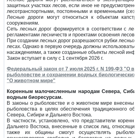
защитных участках лесов, если иное не предусмотрено
лесотранспортными, постоянными и временными (сезон
Лесные дороги могут относиться к объектам капстр
сооружениям.
Сеть лесных дорог формируется в соответствии с ле
регламентами лесничеств и проектами освоения лесов.
При создании лесных дорог разрешаются рубки лесных н
лесах. Однако в первую очередь должны использоватьс
насаждениями, а также созданные объекты лесной инфр
Закон вступает в силу с 1 сентября 2026 г.
Федеральный закон от 7 июля 2025 г. N 199-ФЗ "О 
рыболовстве и сохранении водных биологических 
"О животном мире"
Коренным малочисленным народам Севера, Сибири
водным биоресурсам.
В законы о рыболовстве и о животном мире внесены 
рыболовства в целях обеспечения традиционного об
Севера, Сибири и Дальнего Востока.
В частности, установлено, что представители корен
Дальнего Востока, внесенные в список лиц, относящи
также их общины смогут осуществлять рыболовс