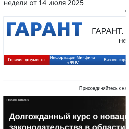
недели от 14 июля 2025
Пи
ГАРАНТ. 
не
Информация Минфина
Горячие документы
Бизнес-спра
и ФНС
Присоединяйтесь к нам