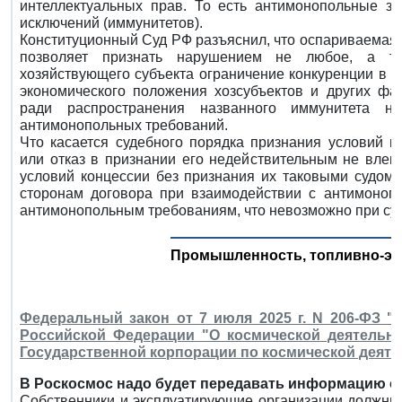
интеллектуальных прав. То есть антимонопольные за
исключений (иммунитетов).
Конституционный Суд РФ разъяснил, что оспариваемая 
позволяет признать нарушением не любое, а то
хозяйствующего субъекта ограничение конкуренции в к
экономического положения хозсубъектов и других фа
ради распространения названного иммунитета н
антимонопольных требований.
Что касается судебного порядка признания условий к
или отказ в признании его недействительным не влек
условий концессии без признания их таковыми судом.
сторонам договора при взаимодействии с антимоноп
антимонопольным требованиям, что невозможно при су
Промышленность, топливно-эн
Федеральный закон от 7 июля 2025 г. N 206-ФЗ "
Российской Федерации "О космической деятельно
Государственной корпорации по космической деяте
В Роскосмос надо будет передавать информацию о 
Собственники и эксплуатирующие организации должны