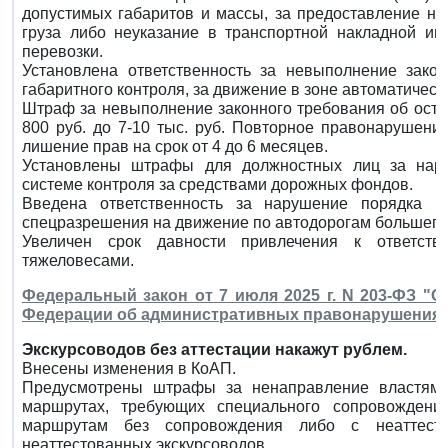
допустимых габаритов и массы, за предоставление не
груза либо неуказание в транспортной накладной и
перевозки.
Установлена ответственность за невыполнение зако
габаритного контроля, за движение в зоне автоматическ
Штраф за невыполнение законного требования об остан
800 руб. до 7-10 тыс. руб. Повторное правонарушени
лишение прав на срок от 4 до 6 месяцев.
Установлены штрафы для должностных лиц за нар
системе контроля за средствами дорожных фондов.
Введена ответственность за нарушение порядка 
спецразрешения на движение по автодорогам большегр
Увеличен срок давности привлечения к ответств
тяжеловесами.
Федеральный закон от 7 июля 2025 г. N 203-ФЗ "
Федерации об административных правонарушения
Экскурсоводов без аттестации накажут рублем.
Внесены изменения в КоАП.
Предусмотрены штрафы за ненаправление властям 
маршрутах, требующих специального сопровождени
маршрутам без сопровождения либо с неаттест
неаттестованных экскурсоводов.