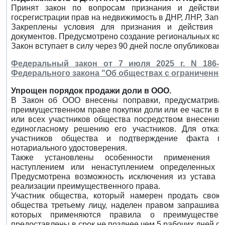
Принят закон по вопросам признания и действия
госрегистрации прав на недвижимость в ДНР, ЛНР, Запо
Закреплены условия для признания и действия пр
документов. Предусмотрено создание региональных комис
Закон вступает в силу через 90 дней после опубликовани
Федеральный закон от 7 июля 2025 г. N 186-
Федерального закона "Об обществах с ограниченно
Упрощен порядок продажи доли в ООО.
В Закон об ООО внесены поправки, предусматрива
преимущественном праве покупки доли или ее части в 
или всех участников общества посредством внесения
единогласному решению его участников. Для отказа
участников общества и подтверждение факта пр
нотариального удостоверения.
Также установлены особенности применения пр
наступлением или ненаступлением определенных о
Предусмотрена возможность исключения из устава 
реализации преимущественного права.
Участник общества, который намерен продать свою
общества третьему лицу, наделен правом запрашиват
которых применяются правила о преимуществе
предоставлены в срок не позднее чем 5 рабочих дней со