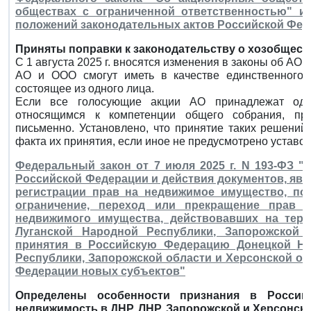
обществах с ограниченной ответственностью" и
положений законодательных актов Российской Фед
Приняты поправки к законодательству о хозобщест
С 1 августа 2025 г. вносятся изменения в законы об АО 
АО и ООО смогут иметь в качестве единственного у
состоящее из одного лица.
Если все голосующие акции АО принадлежат одн
относящимся к компетенции общего собрания, п
письменно. Установлено, что принятие таких решений
факта их принятия, если иное не предусмотрено уставо
Федеральный закон от 7 июля 2025 г. N 193-ФЗ "
Российской Федерации и действия документов, яв
регистрации прав на недвижимое имущество, по
ограничение, переход или прекращение прав 
недвижимого имущества, действовавших на терр
Луганской Народной Республики, Запорожской 
принятия в Российскую Федерацию Донецкой На
Республики, Запорожской области и Херсонской об
Федерации новых субъектов"
Определены особенности признания в России
недвижимость в ДНР, ЛНР, Запорожской и Херсонско