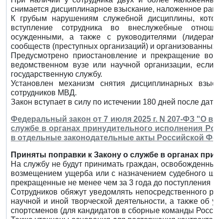
снимается дисциплинарное взыскание, наложенное ран
К грубым нарушениям служебной дисциплины, котор
вступление сотрудника во внеслужебные отнош
осужденными, а также с руководителями (лидерам
сообществ (преступных организаций) и организованных 
Предусмотрено приостановление и прекращение воз
ведомственном вузе или научной организации, если
государственную службу.
Установлен механизм снятия дисциплинарных взыс
сотрудников МВД.
Закон вступает в силу по истечении 180 дней после дат
Федеральный закон от 7 июля 2025 г. N 207-ФЗ "О 
службе в органах принудительного исполнения Ро
в отдельные законодательные акты Российской Фе
Приняты поправки к Закону о службе в органах при
На службу не будут принимать граждан, освобожденных 
возмещением ущерба или с назначением судебного штр
прекращенные не менее чем за 3 года до поступления на
Сотрудников обяжут уведомлять непосредственного ру
научной и иной творческой деятельности, а также об 
спортсменов (для кандидатов в сборные команды России