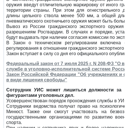
оружия введут отличительную маркировку от иного гра
территории страны. При этом для огнестрельного дл
длины цельного ствола менее 500 мм, а общей длин
пневматического охотничьего оружия может быть больш
Вывоз из России гражданского экспортного оружия 
разрешениям Росгвардии. В случаях и порядке, уста
будут выдавать при наличии согласия комиссии по эксп
В Закон о техническом регулировании включена ст
регулирования в отношении гражданского экспортного о
Закон вступает в силу со дня его официального опубли
Федеральный закон от 7 июля 2025 г. N 208-ФЗ "О 
службе в уголовно-исполнительной системе Росси
Закон Российской Федерации "Об учреждениях и о
в виде лишения свободы"
Сотрудник УИС может лишиться должности за в
фигурантами уголовных дел.
Усовершенствован порядок прохождения службы в УИС
Сотрудники ведомства получат право на психологиче
Минюст. Также они смогут участвовать на безвоз
государственными организациями по развитию военн
спорта.
При наличии у сотрудника двух и более наложенны