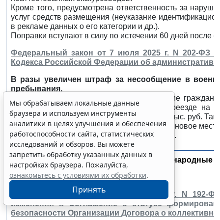
Кроме того, предусмотрена ответственность за наруше
услуг средств размещения (неуказание идентификацио
в рекламе данных о его категории и др.).
Поправки вступают в силу по истечении 60 дней после о
Федеральный закон от 7 июля 2025 г. N 202-ФЗ "
Кодекса Российской Федерации об административ
В разы увеличен штраф за несообщение в военко
пребывания.
Поправками к КоАП штраф за несообщение гражданин
Мы обрабатываем локальные данные
первичный воинский учет, сведений о переезде на 
браузера и используем инструменты
регистрацией, увеличен с 1-5 тыс. до 10-20 тыс. руб. Т
аналитики в целях улучшения и обеспечения
в установленный срок в случае переезда на новое мест
работоспособности сайта, статистических
Закон вступает в силу со дня опубликования.
исследований и обзоров. Вы можете
запретить обработку указанных данных в
Международные о
настройках браузера. Пожалуйста,
ознакомьтесь с условиями их обработки
.
Принять
Федеральный закон от 7 июля 2025 г. N 192-Ф
изменений в Соглашение о статусе формирован
безопасности Организации Договора о коллективной