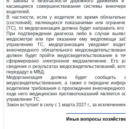
В законы о безопасности дорожного движения и 
касающиеся совершенствования системы внеочередн
водителей.
В частности, если у водителя во время обязательно
(состояний), являющихся показаниями или ограниче
(ТС), то медорганизация должна будет направить его 
При подтверждении диагноза либо в случае выявлен
медосмотре или при оказании ему медпомощи забо
управлению ТС, медорганизация уведомит водит
внеочередного обязательного медосвидетельствовани
должен будет пройти медосвидетельствование в тече
сформировано электронное медзаключение. Его ра
сведения о результатах медосвидетельствований, кото
передадут в МВД.
Медорганизация должна будет сообщить во
медосвидетельствования, а также о передаче инфор
водителем требования о прохождении внеочередного м
ходе него медицинских противопоказаний является ос
управление ТС.
Закон вступает в силу с 1 марта 2027 г., за исключением
Иные вопросы хозяйствен