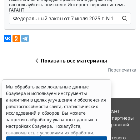
воспользуйтесь поиском в Интернет-версии системы
ГАРАНТ:
Показать все материалы
Перепечатка
Мы обрабатываем локальные данные
браузера и используем инструменты
аналитики в целях улучшения и обеспечения
работоспособности сайта, статистических
© ООО "НПП "ГАРАНТ-СЕРВИС", 2026. Система ГАРАНТ
исследований и обзоров. Вы можете
выпускается с 1990 года. Компания "Гарант" и ее партнеры
запретить обработку указанных данных в
являются участниками Российской ассоциации правовой
настройках браузера. Пожалуйста,
информации ГАРАНТ.
ознакомьтесь с условиями их обработки
.
Портал ГАРАНТ.РУ зарегистрирован в качестве сетевого