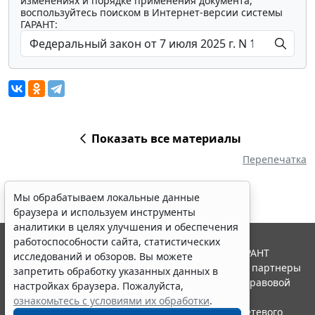
изменениях и порядке применения документа,
воспользуйтесь поиском в Интернет-версии системы
ГАРАНТ:
Показать все материалы
Перепечатка
Мы обрабатываем локальные данные
браузера и используем инструменты
аналитики в целях улучшения и обеспечения
работоспособности сайта, статистических
© ООО "НПП "ГАРАНТ-СЕРВИС", 2026. Система ГАРАНТ
исследований и обзоров. Вы можете
выпускается с 1990 года. Компания "Гарант" и ее партнеры
запретить обработку указанных данных в
являются участниками Российской ассоциации правовой
настройках браузера. Пожалуйста,
информации ГАРАНТ.
ознакомьтесь с условиями их обработки
.
Портал ГАРАНТ.РУ зарегистрирован в качестве сетевого