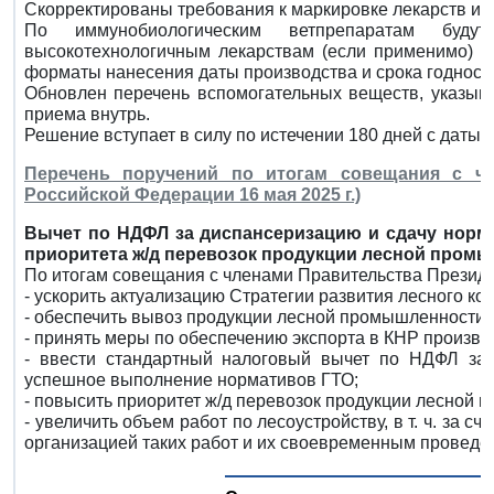
Скорректированы требования к маркировке лекарств и 
По иммунобиологическим ветпрепаратам буд
высокотехнологичным лекарствам (если применимо) -
форматы нанесения даты производства и срока годност
Обновлен перечень вспомогательных веществ, указыв
приема внутрь.
Решение вступает в силу по истечении 180 дней с даты 
Перечень поручений по итогам совещания с чл
Российской Федерации 16 мая 2025 г.)
Вычет по НДФЛ за диспансеризацию и сдачу норм 
приоритета ж/д перевозок продукции лесной промы
По итогам совещания с членами Правительства Президент
- ускорить актуализацию Стратегии развития лесного ко
- обеспечить вывоз продукции лесной промышленности н
- принять меры по обеспечению экспорта в КНР произве
- ввести стандартный налоговый вычет по НДФЛ за 
успешное выполнение нормативов ГТО;
- повысить приоритет ж/д перевозок продукции лесной 
- увеличить объем работ по лесоустройству, в т. ч. за с
организацией таких работ и их своевременным проведе