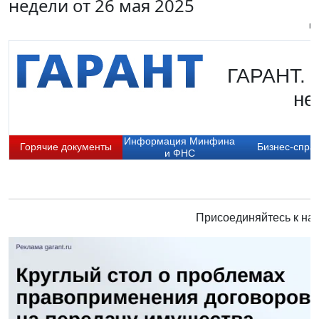
недели от 26 мая 2025
Пи
ГАРАНТ. 
не
Информация Минфина
Горячие документы
Бизнес-спра
и ФНС
Присоединяйтесь к нам