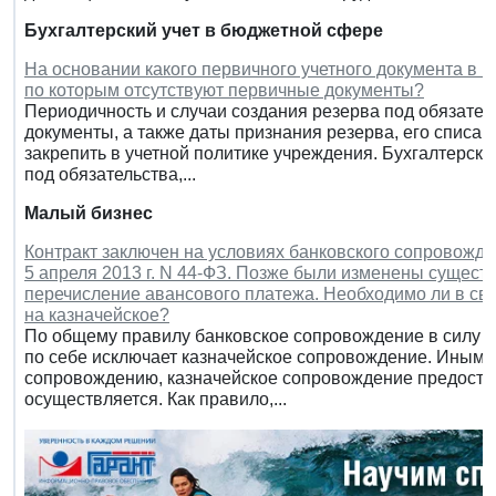
Бухгалтерский учет в бюджетной сфере
На основании какого первичного учетного документа в к
по которым отсутствуют первичные документы?
Периодичность и случаи создания резерва под обязател
документы, а также даты признания резерва, его списа
закрепить в учетной политике учреждения. Бухгалтерски
под обязательства,...
Малый бизнес
Контракт заключен на условиях банковского сопровожде
5 апреля 2013 г. N 44-ФЗ. Позже были изменены сущест
перечисление авансового платежа. Необходимо ли в св
на казначейское?
По общему правилу банковское сопровождение в силу абз
по себе исключает казначейское сопровождение. Иными
сопровождению, казначейское сопровождение предостав
осуществляется. Как правило,...