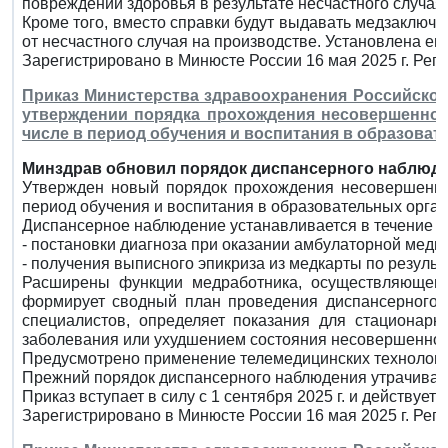
повреждений здоровья в результате несчастного случая 
Кроме того, вместо справки будут выдавать медзаключ
от несчастного случая на производстве. Установлена ег
Зарегистрировано в Минюсте России 16 мая 2025 г. Рег
Приказ Министерства здравоохранения Российской Ф
утверждении порядка прохождения несовершеннол
числе в период обучения и воспитания в образова
Минздрав обновил порядок диспансерного наблюд
Утвержден новый порядок прохождения несовершеннол
период обучения и воспитания в образовательных орган
Диспансерное наблюдение устанавливается в течение 5-
- постановки диагноза при оказании амбулаторной мед
- получения выписного эпикриза из медкарты по резуль
Расширены функции медработника, осуществляющего 
формирует сводный план проведения диспансерного н
специалистов, определяет показания для стационарн
заболевания или ухудшением состояния несовершеннол
Предусмотрено применение телемедицинских технологи
Прежний порядок диспансерного наблюдения утрачивает
Приказ вступает в силу с 1 сентября 2025 г. и действует д
Зарегистрировано в Минюсте России 16 мая 2025 г. Рег