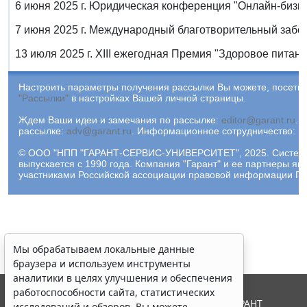
6 июня 2025 г. Юридическая конференция "Онлайн-бизне
7 июня 2025 г. Международный благотворительный забег
13 июля 2025 г. XIII ежегодная Премия "Здоровое питани
Настроить параметры получения рассылки Вы можете, посетив
"Рассылки"
в настройках Вашей личной страницы.
Ждем Ваши идеи и замечания по рассылке:
editor@garant.ru
.
Р
рассылке:
adv@garant.ru
.
Информационное сотрудничество:
p
© ООО "НПП "ГАРАНТ-СЕРВИС-УНИВЕРСИТЕТ", 2025. Систем
выпускается с 1990 года. Компания "Гарант" и ее партнеры яв
участниками Российской ассоциации правовой информации ГА
Мы обрабатываем локальные данные
браузера и используем инструменты
аналитики в целях улучшения и обеспечения
работоспособности сайта, статистических
© ООО "НПП "ГАРАНТ-СЕРВИС", 2026. Система ГАРАНТ
исследований и обзоров. Вы можете