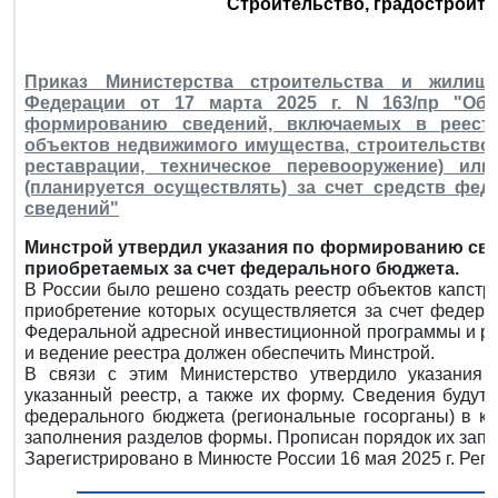
Строительство, градостроите
Приказ Министерства строительства и жилищн
Федерации от 17 марта 2025 г. N 163/пр "Об 
формированию сведений, включаемых в реестр 
объектов недвижимого имущества, строительство 
реставрации, техническое перевооружение) ил
(планируется осуществлять) за счет средств фе
сведений"
Минстрой утвердил указания по формированию све
приобретаемых за счет федерального бюджета.
В России было решено создать реестр объектов капстр
приобретение которых осуществляется за счет федера
Федеральной адресной инвестиционной программы и р
и ведение реестра должен обеспечить Минстрой.
В связи с этим Министерство утвердило указания
указанный реестр, а также их форму. Сведения будут
федерального бюджета (региональные госорганы) в к
заполнения разделов формы. Прописан порядок их запо
Зарегистрировано в Минюсте России 16 мая 2025 г. Рег