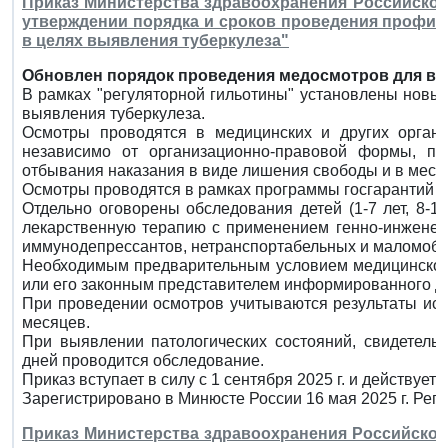
Приказ Министерства здравоохранения Российской Ф
утверждении порядка и сроков проведения профил
в целях выявления туберкулеза"
Обновлен порядок проведения медосмотров для вы
В рамках "регуляторной гильотины" установлены новы
выявления туберкулеза.
Осмотры проводятся в медицинских и других органи
независимо от организационно-правовой формы, по 
отбывания наказания в виде лишения свободы и в мест
Осмотры проводятся в рамках программы госгарантий 
Отдельно оговорены обследования детей (1-7 лет, 8-14
лекарственную терапию с применением генно-инженер
иммунодепрессантов, нетранспортабельных и маломоби
Необходимым предварительным условием медицинског
или его законным представителем информированного до
При проведении осмотров учитываются результаты исс
месяцев.
При выявлении патологических состояний, свидетельс
дней проводится обследование.
Приказ вступает в силу с 1 сентября 2025 г. и действует д
Зарегистрировано в Минюсте России 16 мая 2025 г. Рег
Приказ Министерства здравоохранения Российской Ф