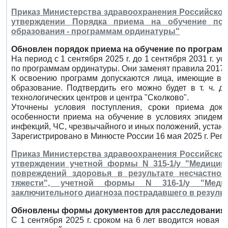
Приказ Министерства здравоохранения Российской Ф
утверждении Порядка приема на обучение по
образования - программам ординатуры"
Обновлен порядок приема на обучение по програм
На период с 1 сентября 2025 г. до 1 сентября 2031 г.
по программам ординатуры. Они заменят правила 2017 г
К освоению программ допускаются лица, имеющие вы
образование. Подтвердить его можно будет в т. ч. 
технологических центров и центра "Сколково".
Уточнены условия поступления, сроки приема доку
особенности приема на обучение в условиях эпидеми
инфекций, ЧС, чрезвычайного и иных положений, устан
Зарегистрировано в Минюсте России 16 мая 2025 г. Рег
Приказ Министерства здравоохранения Российской Ф
утверждении учетной формы N 315-1/у "Медицин
повреждений здоровья в результате несчастног
тяжести", учетной формы N 316-1/у "Меди
заключительного диагноза пострадавшего в результ
Обновлены формы документов для расследования н
С 1 сентября 2025 г. сроком на 6 лет вводится новая