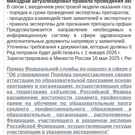
Минздрав актуализировал правила проведения эксп
В связи с введением реестровой модели оказания госус
- порядок и сроки проведения экспертизы препаратов;
- процедура взаимодействия заявителей и экспертного 
- правила экспертизы для признания препарата орфанн
Предусматривается направление необходимых ма
информационную систему в сфере здравоохранени
дополнительные документы напрямую у заявителей.
Уточнены требования к документам, которые должны бы
Ряд поправок будет действовать с 1 января 2026 г.
Зарегистрировано в Минюсте России 16 мая 2025 г. Рег
Приказ Федеральной службы по надзору в сфере обра
"Об утверждении Порядка предоставления сведени
аттестации по образовательной программе основно
программу в организациях, осуществляющих обра
на территориях субъектов Российской Федерац
расширению доступности среднего профессиона
прием на обучение по образовательным програ
среднего профессионального образования в
образовательные организации, расположенны
Федерации, участвующего в указанном эксперим
Российской Федерации, осуществляющим государс
участвующим в указанном эксперименте"