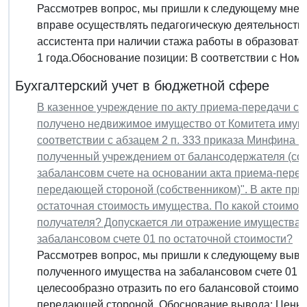
Рассмотрев вопрос, мы пришли к следующему мнен
вправе осуществлять педагогическую деятельность
ассистента при наличии стажа работы в образоват
1 года.Обоснование позиции: В соответствии с Номе
Бухгалтерский учет в бюджетной сфере
В казенное учреждение по акту приема-передачи со
получено недвижимое имущество от Комитета имущ
соответствии с абзацем 2 п. 333 приказа Минфина Р
полученный учреждением от балансодержателя (соб
забалансовм счете на основании акта приема-переда
передающей стороной (собственником)". В акте при
остаточная стоимость имущества. По какой стоимос
получателя? Допускается ли отражение имущества, 
забалансовом счете 01 по остаточной стоимости?
Рассмотрев вопрос, мы пришли к следующему выво
полученного имущества на забалансовом счете 01 
целесообразно отразить по его балансовой стоимост
передающей стороной. Обоснование вывода: Ценнос