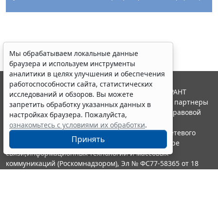
Мы обрабатываем локальные данные
браузера и используем инструменты
аналитики в целях улучшения и обеспечения
работоспособности сайта, статистических
© ООО "НПП "ГАРАНТ-СЕРВИС", 2026. Система ГАРАНТ
исследований и обзоров. Вы можете
выпускается с 1990 года. Компания "Гарант" и ее партнеры
запретить обработку указанных данных в
являются участниками Российской ассоциации правовой
настройках браузера. Пожалуйста,
информации ГАРАНТ.
ознакомьтесь с условиями их обработки
.
Портал ГАРАНТ.РУ зарегистрирован в качестве сетевого
Принять
издания Федеральной службой по надзору в сфере
связи,информационных технологий и массовых
коммуникаций (Роскомнадзором), Эл № ФС77-58365 от 18
июня 2014 года.
16+
Контакты
8-800-200-88-88