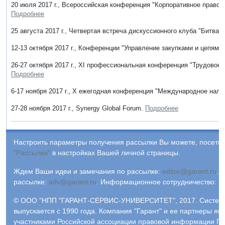
20 июля 2017 г., Всероссийская конференция "Корпоративное право в 
Подробнее
25 августа 2017 г., Четвертая встреча дискуссионного клуба "Битва
12-13 октября 2017 г., Конференции "Управление закупками и цепями
26-27 октября 2017 г., XI профессиональная конференция "Трудовое 
Подробнее
6-17 ноября 2017 г., X ежегодная конференция "Международное нало
27-28 ноября 2017 г., Synergy Global Forum.
Подробнее
Настроить параметры получения рассылки Вы можете, посетив
"Рассылки"
в настройках Вашей личной страницы.
Ждем Ваши идеи и замечания по рассылке:
editor@garant.ru
.
Р
рассылке:
adv@garant.ru
.
Информационное сотрудничество:
p
© ООО "НПП "ГАРАНТ-СЕРВИС-УНИВЕРСИТЕТ", 2017. Систем
выпускается с 1990 года. Компания "Гарант" и ее партнеры яв
участниками Российской ассоциации правовой информации ГА