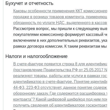
Бухучет и отчетность
Каковы особенности применения ККТ комиссионер
продаже в розницу товаров комитента, применяюще
обязанность по уплате НДС, выделенного в кассово
Рассмотрев вопрос, мы пришли к следующему вывод
покупателями комиссионер формирует кассовый чек
включением в них дополнительных реквизитов, ука
рамках договора комиссии. К таким реквизитам мы от
Налоги и налогообложение
В счете-фактуре появится строка 8 для идентификат
(постановление Правительства РФ от 25.05.2017 N 6
реализуют товары, работы или услуги в рамках госк
идентификатор в счете-фактуре. Понятие идентифик
44-ФЗ, 223-ФЗ отсутствует, данное понятие содержи
оборонному заказу. Где содержится расшифровка т
контракта"? Какой цифровой шифр/код под ним пони
получить сведения об идентификаторе госконтракта