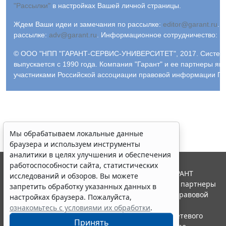
"Рассылки"
в настройках Вашей личной страницы.
Ждем Ваши идеи и замечания по рассылке:
editor@garant.ru
.
Р
рассылке:
adv@garant.ru
.
Информационное сотрудничество:
p
© ООО "НПП "ГАРАНТ-СЕРВИС-УНИВЕРСИТЕТ", 2017. Систем
выпускается с 1990 года. Компания "Гарант" и ее партнеры яв
участниками Российской ассоциации правовой информации ГА
Мы обрабатываем локальные данные
браузера и используем инструменты
аналитики в целях улучшения и обеспечения
работоспособности сайта, статистических
© ООО "НПП "ГАРАНТ-СЕРВИС", 2026. Система ГАРАНТ
исследований и обзоров. Вы можете
выпускается с 1990 года. Компания "Гарант" и ее партнеры
запретить обработку указанных данных в
являются участниками Российской ассоциации правовой
настройках браузера. Пожалуйста,
информации ГАРАНТ.
ознакомьтесь с условиями их обработки
.
Портал ГАРАНТ.РУ зарегистрирован в качестве сетевого
Принять