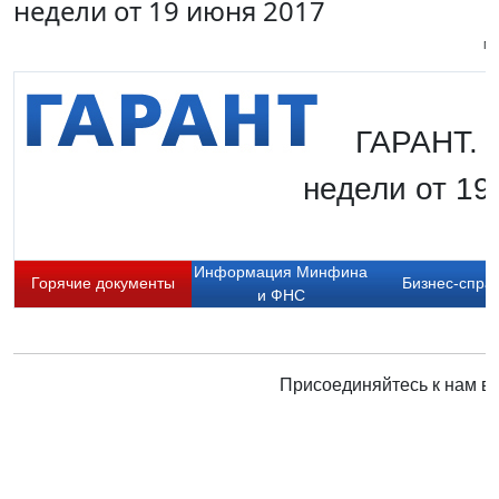
недели от 19 июня 2017
Пи
ГАРАНТ. 
недели от 19
Информация Минфина
Горячие документы
Бизнес-спра
и ФНС
Присоединяйтесь к нам в