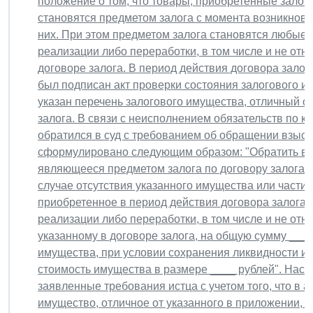
положение о том, что товары, приобретенные залог
становятся предметом залога с момента возникнове
них. При этом предметом залога становятся любые
реализации либо переработки, в том числе и не отн
договоре залога. В период действия договора зало
был подписан акт проверки состояния залогового им
указан перечень залогового имущества, отличный от
залога. В связи с неисполнением обязательств по к
обратился в суд с требованием об обращении взыск
сформулировано следующим образом: "Обратить вз
являющееся предметом залога по договору залога с
случае отсутствия указанного имущества или части 
приобретенное в период действия договора залога
реализации либо переработки, в том числе и не отн
указанному в договоре залога, на общую сумму ___
имущества, при условии сохранения ликвидности 
стоимость имущества в размере ____ рублей". Нас
заявленные требования истца с учетом того, что в 
имущество, отличное от указанного в приложении, и