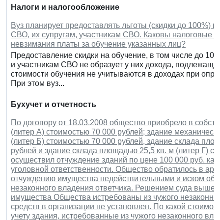
Налоги и налогообложение
Вуз планирует предоставлять льготы (скидки до 100%) п
СВО, их супругам, участникам СВО. Каковы налоговые п
невзимания платы за обучение указанных лиц?
Предоставление скидки на обучение, в том числе до 100
и участникам СВО не образует у них дохода, подлежащ
стоимости обучения не учитываются в доходах при опре
При этом вуз...
Бухучет и отчетность
По договору от 18.03.2008 общество приобрело в собств
(литер А) стоимостью 70 000 рублей; здание механическ
(литер Б) стоимостью 70 000 рублей, здание склада площ
рублей и здание склада площадью 25,5 кв. м (литер Г) 
осуществил отчуждение зданий по цене 100 000 руб. каж
уголовной ответственности. Общество обратилось в арб
отчуждению имущества недействительными и иском об 
незаконного владения ответчика. Решением суда выше
имущества Общества истребованы из чужого незаконног
средств в организации не установлен. По какой стоимо
учету здания, истребованные из чужого незаконного вл