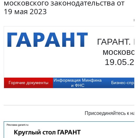
московского законодательства от
19 мая 2023
Пи
ГАРАНТ. 
московск
19.05.2
Информация Минфина
Горячие документы
Бизнес-спра
и ФНС
Присоединяйтесь к нам