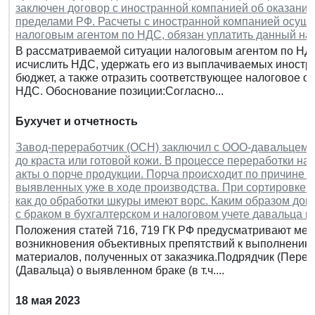
заключен договор с иностранной компанией об оказании
пределами РФ. Расчеты с иностранной компанией осущес
налоговым агентом по НДС, обязан уплатить данный нал
В рассматриваемой ситуации налоговым агентом по НДС 
исчислить НДС, удержать его из выплачиваемых иностр
бюджет, а также отразить соответствующее налоговое о
НДС. Обоснование позиции:Согласно...
Бухучет и отчетность
Завод-переработчик (ОСН) заключил с ООО-давальцем д
до краста или готовой кожи. В процессе переработки н
акты о порче продукции. Порча происходит по причине д
выявленных уже в ходе производства. При сортировке д
как до обработки шкуры имеют ворс. Каким образом док
с браком в бухгалтерском и налоговом учете давальца и
Положения статей 716, 719 ГК РФ предусматривают мех
возникновения объективных препятствий к выполнению р
материалов, полученных от заказчика.Подрядчик (Перер
(Давальца) о выявленном браке (в т.ч....
18 мая 2023