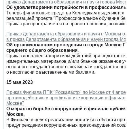
приказ Департамента образования и науки города Москвы
Об удовлетворении потребности в профессиональн
Теперь финансовые средства Колледжам выделяются на
реализацией проекта "Профессиональное обучение без 
Приказ распространяется на правоотношения, возникшие
Приказ Департамента образования и науки г. Москвы от 
в приказ Департамента образования и науки города Моск
Об организованном проведении в городе Москве Г
среднего общего образования.
Приказ дополнен алгоритмом действий при подготовке 
измерительных материалов и/или бланков экзаменов уча
основного государственного экзамена и государственно
о несогласии с выставленными баллами.
15 мая 2023
Приказ Филиала ППК "Роскадастр" по Москве от 4 апреля
противодействию и профилактике коррупции в филиале 
Москве"
О мерах по борьбе с коррупцией в филиале публич
Москве.
В Филиале в целях реализации политики в области прот
предупреждения коррупционных правонарушений создан