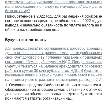
в эксплуатацию и учитывается в составе капитальных в
налогообложения по налогу на имущество? Если да, то 
база по нему?
Приобретенное в 2022 году для размещения офисов нежи
составе основных средств, не облагалось в 2022 году 
вывода:Изначально обязанность по уплате налога на им
объекта налогообложения по...
Бухучет и отчетность
АО (арендодатель) по соглашению к договору аренды об
дополнительные электрические мощности (кабельные лин
свой счет договор о выполнении указанных подрядных р
составляет 45 млн руб. с учетом НДС. Предполагается с
будет учитываться на балансе арендодателя основного 
работы в сумме 30 млн руб. с учетом НДС. В бухгалтерс
кабельные линии? В какой сумме принимается к вычету 
налоговом учете отражается возмещение расходов? Ис
1. Основное средство (кабельные линии) отражается в у
сформированной из общей суммы связанных с этим объ
до признания объекта основных средств в бухгалтерск
понимаются затраты организации на...