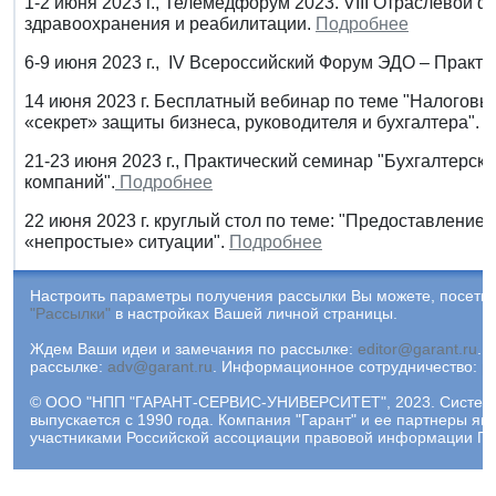
1-2 июня 2023 г., Телемедфорум 2023. VIII Отраслевой
здравоохранения и реабилитации.
Подробнее
6-9 июня 2023 г., IV Всероссийский Форум ЭДО – Практи
14 июня 2023 г. Бесплатный вебинар по теме "Налоговы
«секрет» защиты бизнеса, руководителя и бухгалтера".
П
21-23 июня 2023 г., Практический семинар "Бухгалтерск
компаний".
Подробнее
22 июня 2023 г. круглый стол по теме: "Предоставление 
«непростые» ситуации".
Подробнее
Настроить параметры получения рассылки Вы можете, посетив
"Рассылки"
в настройках Вашей личной страницы.
Ждем Ваши идеи и замечания по рассылке:
editor@garant.ru
.
Р
рассылке:
adv@garant.ru
.
Информационное сотрудничество:
p
© ООО "НПП "ГАРАНТ-СЕРВИС-УНИВЕРСИТЕТ", 2023. Систем
выпускается с 1990 года. Компания "Гарант" и ее партнеры яв
участниками Российской ассоциации правовой информации ГА