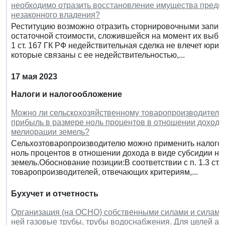
необходимо отразить восстановление имущества предпр
незаконного владения?
Реституцию возможно отразить сторнировочными запися
остаточной стоимости, сложившейся на момент их выбыт
1 ст. 167 ГК РФ недействительная сделка не влечет юрид
которые связаны с ее недействительностью,...
17 мая 2023
Налоги и налогообложение
Можно ли сельскохозяйственному товаропроизводителю 
прибыль в размере ноль процентов в отношении дохода 
мелиорации земель?
Сельхозтоваропроизводителю можно применить налогову
ноль процентов в отношении дохода в виде субсидии н
земель.Обоснование позиции:В соответствии с п. 1.3 ст
товаропроизводителей, отвечающих критериям,...
Бухучет и отчетность
Организация (на ОСНО) собственными силами и силами 
ней газовые трубы, трубы водоснабжения. Для целей ам