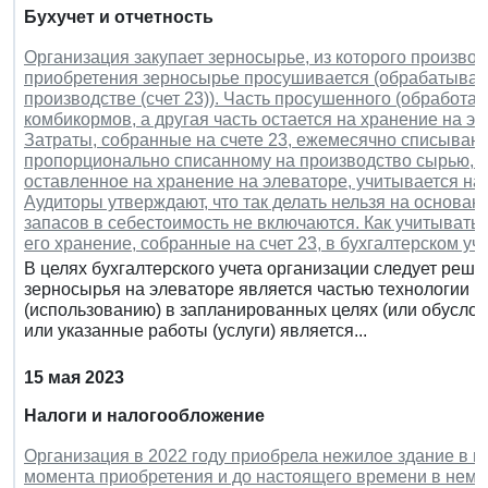
Бухучет и отчетность
Организация закупает зерносырье, из которого произво
приобретения зерносырье просушивается (обрабатывает
производстве (счет 23)). Часть просушенного (обработа
комбикормов, а другая часть остается на хранение на э
Затраты, собранные на счете 23, ежемесячно списываютс
пропорционально списанному на производство сырью, а 
оставленное на хранение на элеваторе, учитывается на 
Аудиторы утверждают, что так делать нельзя на основан
запасов в себестоимость не включаются. Как учитывать 
его хранение, собранные на счет 23, в бухгалтерском уч
В целях бухгалтерского учета организации следует реши
зерносырья на элеваторе является частью технологии п
(использованию) в запланированных целях (или обусло
или указанные работы (услуги) является...
15 мая 2023
Налоги и налогообложение
Организация в 2022 году приобрела нежилое здание в г.
момента приобретения и до настоящего времени в нем 