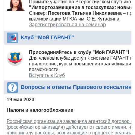
Примите участие во Всероссийском спутнико
"Импортозамещение в госзакупках: новые
Спикер:
Песегова Татьяна Николаевна
– пре
квалификации МГЮА им. О.Е. Кутафина.
Зарегистрироваться на семинар
Клуб "Мой ГАРАНТ"
Присоединяйтесь к клубу "Мой ГАРАНТ"!
Для членов клуба: доступ к системе ГАРАНТ п
приложение, курсы повышения квалификации 
возможности.
Вступить в Клуб
Вопросы и ответы Правового консалтинг
19 мая 2023
Налоги и налогообложение
Российская организация заключила агентский договор о
(российская организация) действует от своего имени, но
принципалу расходы, возникающие в процессе реализац