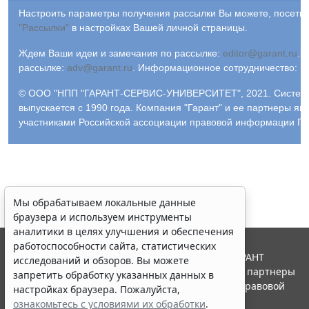
Настроить параметры получения рассылки Вы можете, посетив
"Рассылки"
в настройках Вашей личной страницы.
Ждем Ваши идеи и замечания по рассылке:
editor@garant.ru
.
Р
рассылке:
adv@garant.ru
.
Информационное сотрудничество:
p
© ООО "НПП "ГАРАНТ-СЕРВИС-УНИВЕРСИТЕТ", 2021. Систем
выпускается с 1990 года. Компания "Гарант" и ее партнеры яв
участниками Российской ассоциации правовой информации ГА
Мы обрабатываем локальные данные
браузера и используем инструменты
аналитики в целях улучшения и обеспечения
работоспособности сайта, статистических
© ООО "НПП "ГАРАНТ-СЕРВИС", 2026. Система ГАРАНТ
исследований и обзоров. Вы можете
выпускается с 1990 года. Компания "Гарант" и ее партнеры
запретить обработку указанных данных в
являются участниками Российской ассоциации правовой
настройках браузера. Пожалуйста,
информации ГАРАНТ.
ознакомьтесь с условиями их обработки
.