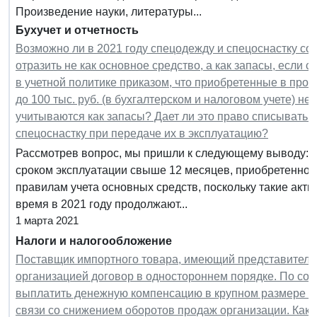
Произведение науки, литературы...
Бухучет и отчетность
Возможно ли в 2021 году спецодежду и спецоснастку со
отразить не как основное средство, а как запасы, если 
в учетной политике приказом, что приобретенные в пр
до 100 тыс. руб. (в бухгалтерском и налоговом учете) н
учитываются как запасы? Дает ли это право списывать
спецоснастку при передаче их в эксплуатацию?
Рассмотрев вопрос, мы пришли к следующему выводу: У
сроком эксплуатации свыше 12 месяцев, приобретенной 
правилам учета основных средств, поскольку такие акти
время в 2021 году продолжают...
1 марта 2021
Налоги и налогообложение
Поставщик импортного товара, имеющий представительст
организацией договор в одностороннем порядке. По со
выплатить денежную компенсацию в крупном размере з
связи со снижением оборотов продаж организации. Каки