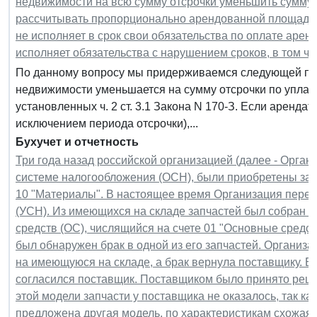
недвижимости на всю сумму отсрочки уменьшить сумму 
рассчитывать пропорционально арендованной площади?
не исполняет в срок свои обязательства по оплате арен
исполняет обязательства с нарушением сроков, в том ч
По данному вопросу мы придерживаемся следующей поз
недвижимости уменьшается на сумму отсрочки по уплат
установленных ч. 2 ст. 3.1 Закона N 170-З. Если аренда
исключением периода отсрочки),...
Бухучет и отчетность
Три года назад российской организацией (далее - Орган
системе налогообложения (ОСН), были приобретены запч
10 "Материалы". В настоящее время Организация пере
(УСН). Из имеющихся на складе запчастей был собран 
средств (ОС), числящийся на счете 01 "Основные средст
был обнаружен брак в одной из его запчастей. Организ
на имеющуюся на складе, а брак вернула поставщику. Б
согласился поставщик. Поставщиком было принято реше
этой модели запчасти у поставщика не оказалось, так ка
предложена другая модель, по характеристикам схожая с