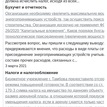
должна исчислить налог, исходя из всей...
Бухучет и отчетность
Организации необходимо увеличить максимальную мощн
энергопринимающих устройств, так осуществить присое
строительства. Организация досрочно не применяет ФС
26/2020 "Капитальные вложения". Каков порядок бухгалт
технологическое присоединение (увеличение мощности)
Рассмотрев вопрос, мы пришли к следующему выводу:
придерживаются мнения, что расходы в виде платы сете
присоединение энергопринимающих устройств учитываю
составе прочих расходов, связанных с...
3 марта 2021
Налоги и налогообложение
Бюджетное учреждение г. Тамбова предоставило отсрочк
режима повышенной готовности. В соответствии со ст. 3
170-З сумма налога на имущество по данному объекту 
размер арендной платы, в отношении которой предусмот
уменьшения налога, если в аренду сдается только част