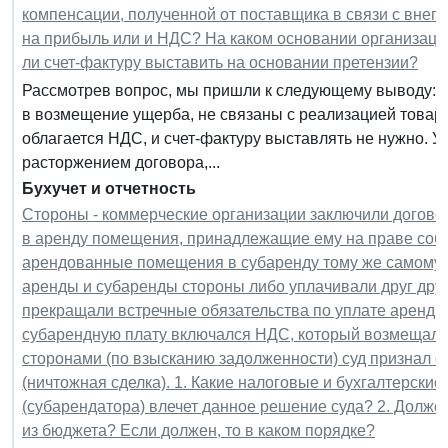
компенсации, полученной от поставщика в связи с внеп
на прибыль или и НДС? На каком основании организаци
ли счет-фактуру выставить на основании претензии?
Рассмотрев вопрос, мы пришли к следующему выводу: 
в возмещение ущерба, не связаны с реализацией товаров
облагается НДС, и счет-фактуру выставлять не нужно. У
расторжением договора,...
Бухучет и отчетность
Стороны - коммерческие организации заключили догово
в аренду помещения, принадлежащие ему на праве собс
арендованные помещения в субаренду тому же самому 
аренды и субаренды стороны либо уплачивали друг друг
прекращали встречные обязательства по уплате арендно
субарендную плату включался НДС, который возмещался
сторонами (по взысканию задолженности) суд признал 
(ничтожная сделка). 1. Какие налоговые и бухгалтерски
(субарендатора) влечет данное решение суда? 2. Долж
из бюджета? Если должен, то в каком порядке?