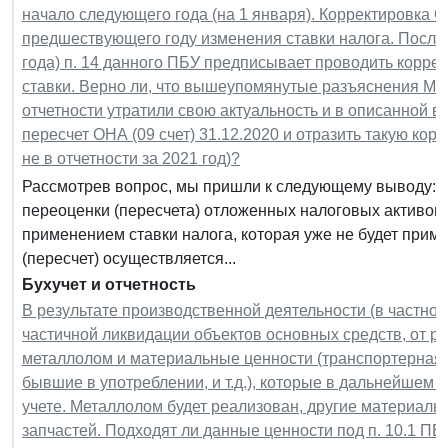
начало следующего года (на 1 января). Корректировка О
предшествующего году изменения ставки налога. После
года) п. 14 данного ПБУ предписывает проводить корр
ставки. Верно ли, что вышеупомянутые разъяснения Ми
отчетности утратили свою актуальность и в описанной 
пересчет ОНА (09 счет) 31.12.2020 и отразить такую корр
не в отчетности за 2021 год)?
Рассмотрев вопрос, мы пришли к следующему выводу: И
переоценки (пересчета) отложенных налоговых активов
применением ставки налога, которая уже не будет прим
(пересчет) осуществляется...
Бухучет и отчетность
В результате производственной деятельности (в частнос
частичной ликвидации объектов основных средств, от ре
металлолом и материальные ценности (транспортерная 
бывшие в употреблении, и т.д.), которые в дальнейшем
учете. Металлолом будет реализован, другие материальн
запчастей. Подходят ли данные ценности под п. 10.1 