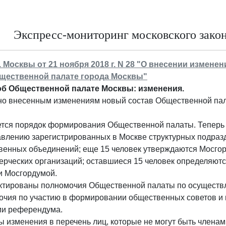
Экспресс-мониторинг московского законо
г. Москвы от 21 ноября 2018 г. N 28 "О внесении измене
щественной палате города Москвы"
об Общественной палате Москвы: изменения.
о внесенным изменениям новый состав Общественной палат
ется порядок формирования Общественной палаты. Теперь
авлению зарегистрированных в Москве структурных подра
венных объединений; еще 15 человек утверждаются Мосго
ерческих организаций; оставшиеся 15 человек определяю
и Мосгордумой.
ктированы полномочия Общественной палаты по осуществл
очия по участию в формировании общественных советов и 
ии референдума.
 изменения в перечень лиц, которые не могут быть члена