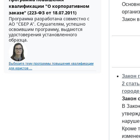
Основны
квалификации "О корпоративном
организ
заказе" (223-ФЗ от 18.07.2011)
Программа разработана совместно с
Закон в
АО ''СБЕР А". Слушателям, успешно
освоившим программу, выдаются
удостоверения установленного
образца.
Выберите тему программы повышения квалификации
для юристов ...
Закон 
2 стат
городе
Закон 
В Закон
утвержд
наруше
Кроме т
изменен