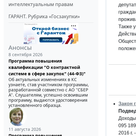
интеллектуальным правам
депута
граждан
ГАРАНТ. Рубрика «Госзакупки»
прожива
Также 
Действ
Обществ
Анонсы
положен
8 сентября 2026
Программа повышения
квалификации "О контрактной
системе в сфере закупок" (44-ФЗ)"
Об актуальных изменениях в КС
узнаете, став участником программы,
разработанной совместно с АО ''СБЕР
А". Слушателям, успешно освоившим
программу, выдаются удостоверения
Закон 
установленного образца.
Подвед
Доходы 
095 189
11 августа 2026
2016 г. 
Программа повышения