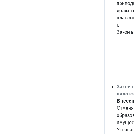
привод
должны 
плановы
г.
Закон в
Закон 
налого
Внесен
Отменяе
образов
имущест
Уточняе