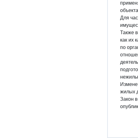
применя
объект
Для час
имущест
Также в
как их 
по орга
отношен
деятель
подгото
нежилых
Изменен
жилых д
Закон в
опублик