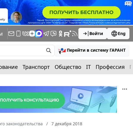
м
Войти
Eng
Перейти в систему ГАРАНТ
ование
Транспорт
Общество
IT
Профессия
П
го законодательства
7 декабря 2018