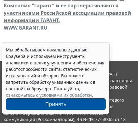
Компания "Гарант" и ее партнеры являются
участниками Российской ассоциации правовой
информации ГАРАНТ.
WWW.GARANT.RU
Мы обрабатываем локальные данные
браузера и используем инструменты
аналитики в целях улучшения и обеспечения
работоспособности сайта, статистических
© ООО "НПП "ГАРАНТ-СЕРВИС", 2026. Система ГАРАНТ
исследований и обзоров. Вы можете
выпускается с 1990 года. Компания "Гарант" и ее партнеры
запретить обработку указанных данных в
являются участниками Российской ассоциации правовой
настройках браузера. Пожалуйста,
информации ГАРАНТ.
ознакомьтесь с условиями их обработки
.
Портал ГАРАНТ.РУ зарегистрирован в качестве сетевого
Принять
издания Федеральной службой по надзору в сфере
связи,информационных технологий и массовых
коммуникаций (Роскомнадзором), Эл № ФС77-58365 от 18
июня 2014 года.
16+