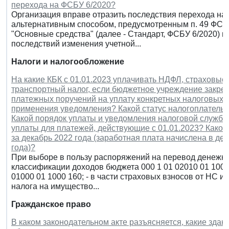
перехода на ФСБУ 6/2020?
Организация вправе отразить последствия перехода на 
альтернативным способом, предусмотренным п. 49 ФСБ
"Основные средства" (далее - Стандарт, ФСБУ 6/2020) 
последствий изменения учетной...
Налоги и налогообложение
На какие КБК с 01.01.2023 уплачивать НДФЛ, страховые 
транспортный налог, если бюджетное учреждение закре
платежных поручений на уплату конкретных налоговых 
применения уведомления? Какой статус налогоплатель
Какой порядок уплаты и уведомления налоговой службы
уплаты для платежей, действующие с 01.01.2023? Како
за декабрь 2022 года (заработная плата начислена в де
года)?
При выборе в пользу распоряжений на перевод денежных
классификации доходов бюджета 000 1 01 02010 01 1000 1
01000 01 1000 160; - в части страховых взносов от НС и П
налога на имущество...
Гражданское право
В каком законодательном акте разъясняется, какие здан