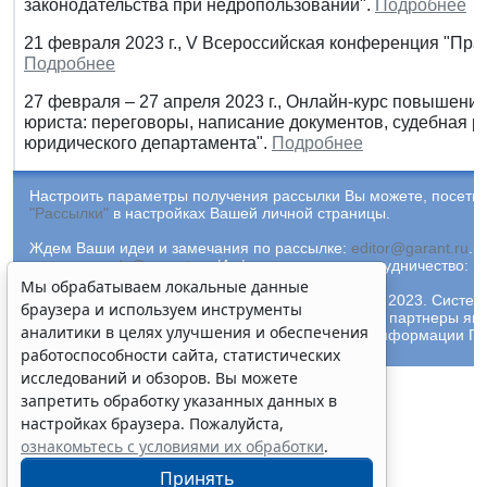
законодательства при недропользовании".
Подробнее
21 февраля 2023 г., V Всероссийская конференция "Пра
Подробнее
27 февраля – 27 апреля 2023 г., Онлайн-курс повышени
юриста: переговоры, написание документов, судебная р
юридического департамента".
Подробнее
Настроить параметры получения рассылки Вы можете, посетив
"Рассылки"
в настройках Вашей личной страницы.
Ждем Ваши идеи и замечания по рассылке:
editor@garant.ru
.
Р
рассылке:
adv@garant.ru
.
Информационное сотрудничество:
p
Мы обрабатываем локальные данные
© ООО "НПП "ГАРАНТ-СЕРВИС-УНИВЕРСИТЕТ", 2023. Систем
браузера и используем инструменты
выпускается с 1990 года. Компания "Гарант" и ее партнеры яв
аналитики в целях улучшения и обеспечения
участниками Российской ассоциации правовой информации ГА
работоспособности сайта, статистических
исследований и обзоров. Вы можете
запретить обработку указанных данных в
настройках браузера. Пожалуйста,
ознакомьтесь с условиями их обработки
.
Принять