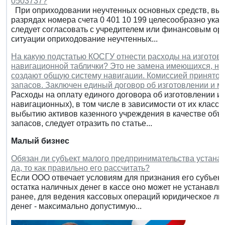
0503737?
При оприходовании неучтенных основных средств, выя
разрядах номера счета 0 401 10 199 целесообразно ука
следует согласовать с учредителем или финансовым орг
ситуации оприходование неучтенных...
На какую подстатью КОСГУ отнести расходы на изготовл
навигационной таблички? Это не замена имеющихся, на
создают общую систему навигации. Комиссией принято 
запасов. Заключен единый договор об изготовлении и м
Расходы на оплату единого договора об изготовлении и 
навигационных), в том числе в зависимости от их клас
выбытию активов казенного учреждения в качестве объ
запасов, следует отразить по статье...
Малый бизнес
Обязан ли субъект малого предпринимательства устанав
да, то как правильно его рассчитать?
Если ООО отвечает условиям для признания его субъек
остатка наличных денег в кассе оно может не устанавлив
ранее, для ведения кассовых операций юридическое ли
денег - максимально допустимую...