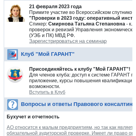
21 февраля 2023 года
Примите участие во Всероссийском спутнико
"Проверки в 2023 году: оперативный инстр
Спикер:
Смирнова Татьяна Степановна
- к.
проверок и ревизий Управления экономическо
(УЭБ и ПК) МВД РФ.
Зарегистрироваться на семинар
Клуб "Мой ГАРАНТ"
Присоединяйтесь к клубу "Мой ГАРАНТ"!
Для членов клуба: доступ к системе ГАРАНТ п
приложение, курсы повышения квалификации 
возможности.
Вступить в Клуб
Вопросы и ответы Правового консалтинг
Бухучет и отчетность
АО относится к малым предприятиям, но так как являет
обязательной аудиторской проверке. Имеет ли право о