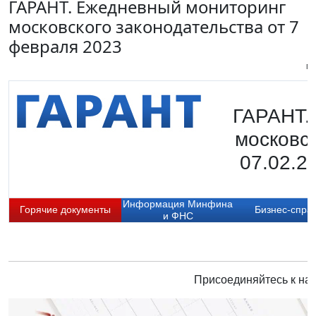
ГАРАНТ. Ежедневный мониторинг
московского законодательства от 7
февраля 2023
Пи
ГАРАНТ.
московск
07.02.2
Информация Минфина
Горячие документы
Бизнес-спра
и ФНС
Присоединяйтесь к нам