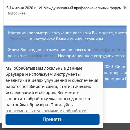
6-14 июня 2020 г., VI Международный профессиональный форум "Книг
Подробнее
Настроить параметры получения рассылки Вы можете, посетив
"Рассылки"
в настройках Вашей личной страницы.
Ждем Ваши идеи и замечания по рассылке:
editor@garant.ru
.
Р
рассылке:
adv@garant.ru
.
Информационное сотрудничество:
p
© ООО "НПП "ГАРАНТ-СЕРВИС-УНИВЕРСИТЕТ", 2020. Систем
Мы обрабатываем локальные данные
выпускается с 1990 года. Компания "Гарант" и ее партнеры яв
браузера и используем инструменты
участниками Российской ассоциации правовой информации ГА
аналитики в целях улучшения и обеспечения
работоспособности сайта, статистических
исследований и обзоров. Вы можете
запретить обработку указанных данных в
настройках браузера. Пожалуйста,
ознакомьтесь с условиями их обработки
.
Принять