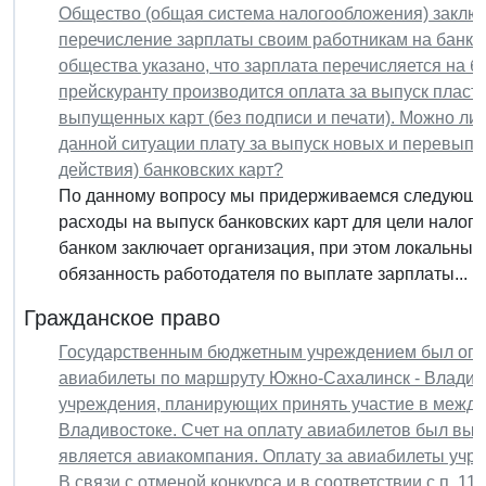
Общество (общая система налогообложения) заключ
перечисление зарплаты своим работникам на банко
общества указано, что зарплата перечисляется на б
прейскуранту производится оплата за выпуск пласти
выпущенных карт (без подписи и печати). Можно ли 
данной ситуации плату за выпуск новых и перевыпус
действия) банковских карт?
По данному вопросу мы придерживаемся следующей
расходы на выпуск банковских карт для цели налого
банком заключает организация, при этом локальны
обязанность работодателя по выплате зарплаты...
Гражданское право
Государственным бюджетным учреждением был оплач
авиабилеты по маршруту Южно-Сахалинск - Владив
учреждения, планирующих принять участие в между
Владивостоке. Счет на оплату авиабилетов был выс
является авиакомпания. Оплату за авиабилеты учре
В связи с отменой конкурса и в соответствии с п. 1