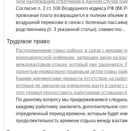
(или надлежащим ответчиком в данном случае будет
Согласно п. 2 ст. 108 Воздушного кодекса РФ (ВК Р
провозная плата возвращается в полном объеме в 
воздушной перевозки в связи с болезнью пассажира 
родственника (п. 3 указанной статьи), совместно...
Трудовое право
Распоряжением главы района, в связи с мерами по
коронавирусной инфекции, запрещен заезд на вахту
междувахтовом отдыхе, который уже закончился. Ра
принятым нормативно-правовым актом главы район
Какими документами провести отсутствие на работе
которые не заехали на очередную вахту в связи с о
этот период предоставить работникам оставшиеся д
По данному вопросу мы придерживаемся следующей
каждому работнику заключить дополнительное согл
определенный период времени, которым будет изме
продолжительность времени отдыха между вахтами. 