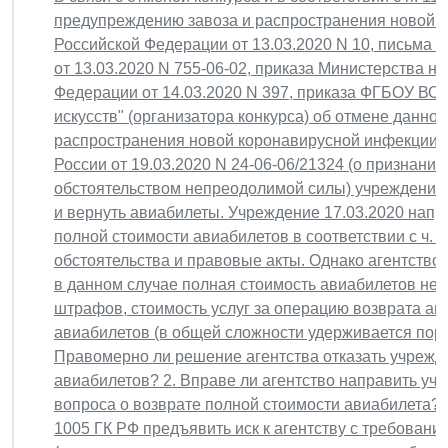
предупреждению завоза и распространения новой 
Российской Федерации от 13.03.2020 N 10, письма 
от 13.03.2020 N 755-06-02, приказа Министерства н
Федерации от 14.03.2020 N 397, приказа ФГБОУ ВО
искусств" (организатора конкурса) об отмене данно
распространения новой коронавирусной инфекции, 
России от 19.03.2020 N 24-06-06/21324 (о признани
обстоятельством непреодолимой силы) учреждение 
и вернуть авиабилеты. Учреждение 17.03.2020 напр
полной стоимости авиабилетов в соответствии с ч. 
обстоятельства и правовые акты. Однако агентство 
в данном случае полная стоимость авиабилетов не
штрафов, стоимость услуг за операцию возврата а
авиабилетов (в общей сложности удерживается поряд
Правомерно ли решение агентства отказать учрежд
авиабилетов? 2. Вправе ли агентство направить уч
вопроса о возврате полной стоимости авиабилета? 3
1005 ГК РФ предъявить иск к агентству с требован