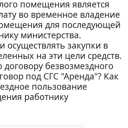
илого помещения является
лату во временное владение
помещения для последующей
нику министерства.
 осуществлять закупки в
еленных на эти цели средств.
о договору безвозмездного
говор под СГС "Аренда"? Как
мездное пользование
дения работнику