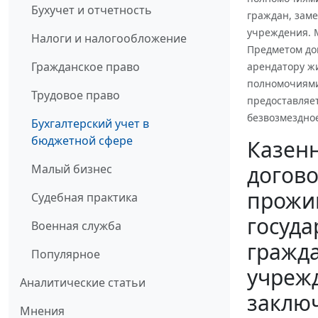
Бухучет и отчетность
граждан, зам
учреждения. 
Налоги и налогообложение
Предметом до
Гражданское право
арендатору ж
полномочиями 
Трудовое право
предоставляет
безвозмездно
Бухгалтерский учет в
бюджетной сфере
Казен
догов
Малый бизнес
прожи
Судебная практика
госуда
Военная служба
гражда
Популярное
учреж
Аналитические статьи
заклю
Мнения