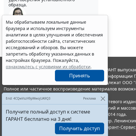
образца.
Мы обрабатываем локальные данные
браузера и используем инструменты
Выберите тему программы повышения квалификации
для юристов ...
аналитики в целях улучшения и обеспечения
работоспособности сайта, статистических
исследований и обзоров. Вы можете
запретить обработку указанных данных в
настройках браузера. Пожалуйста,
ознакомьтесь с условиями их обработки
.
© ООО "НПП "ГАРАНТ-СЕРВИС", 2026. Система ГАРАНТ выпускае
Принять
участниками Российской ассоциации правовой информации Г
Все права на материалы сайта ГАРАНТ.РУ принадлежат ООО "
Полное или частичное воспроизведение материалов возможн
Правила использования портала.
Erid: 4CQwVszH9pWwojUA9Q3
Реклама
Портал ГАРАНТ.РУ зарегистрирован в качестве сетевого изда
надзору в сфере связи,информационных технологий и массо
Получите полный доступ к системе
(Роскомнадзором), Эл № ФС77-58365 от 18 июня 2014 года.
ГАРАНТ бесплатно на 3 дня!
ООО "НПП "ГАРАНТ-СЕРВИС", 119234, г. Москва, тер. Ленинские 
Разработчик ЭПС Система ГАРАНТ – ООО "НПП "
Гарант-Сервис
Получить доступ