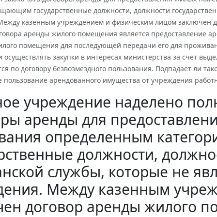
ещающим государственные должности, должности государствен
Между казенным учреждением и физическим лицом заключен до
говора аренды жилого помещения является предоставление аре
илого помещения для последующей передачи его для проживан
осуществлять закупки в интересах министерства за счет выде
ся по договору безвозмездного пользования. Подпадает ли тако
е пользование арендованного имущества от учреждения работ
ное учреждение наделено по
оры аренды для предоставлен
вания определенным категор
рственные должности, должно
нской службы, которые не яв
дения. Между казенным учре
чен договор аренды жилого п