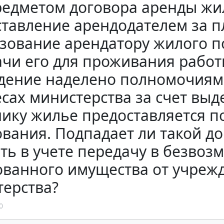
редметом договора аренды ж
тавление арендодателем за п
ьзование арендатору жилого 
чи его для проживания работ
дение наделено полномочиями
сах министерства за счет выд
ику жилье предоставляется п
вания. Подпадает ли такой до
ть в учете передачу в безвоз
ованного имущества от учреж
терства?
0