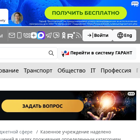
м
Войти
Eng
Перейти в систему ГАРАНТ
ование
Транспорт
Общество
IT
Профессия
П
юджетной сфере
Казенное учреждение наделено
щений в целях проживания определенным категориям