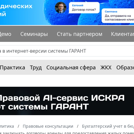
Демо
Семинары
Стать партнером
Клиента
Практика
Труд
Социальная сфера
ЖКХ
Образ
алитика
Правовые консультации
Бухгалтерский учет в б
 заключать договоры аренды для предоставления жилых поме