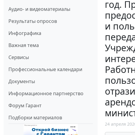
год. П
Аудио- и видеоматериалы
предос
Результаты опросов
и пол
Инфографика
переда
Учреж
Важная тема
интере
Сервисы
Работн
Профессиональные календари
пользо
Документы
отрази
Информационное партнерство
аренд
Форум Гарант
минис
Подборки материалов
24 апреля 202