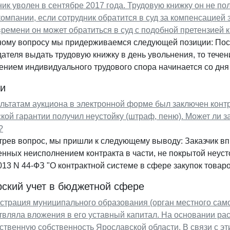
ик уволен в сентябре 2017 года. Трудовую книжку он не по
компании, если сотрудник обратится в суд за компенсацией
времени он может обратиться в суд с подобной претензией 
ному вопросу мы придерживаемся следующей позиции: Поск
ателя выдать трудовую книжку в день увольнения, то течен
нием индивидуального трудового спора начинается со дня
ки
льтатам аукциона в электронной форме был заключен контра
кой гарантии получил неустойку (штраф, пеню). Может ли з
?
рев вопрос, мы пришли к следующему выводу: Заказчик вп
нных неисполнением контракта в части, не покрытой неус
013 N 44-ФЗ "О контрактной системе в сфере закупок товаров
рский учет в бюджетной сфере
страция муниципального образования (орган местного сам
вляла вложения в его уставный капитал. На основании ра
ственную собственность Ярославской области. В связи с э