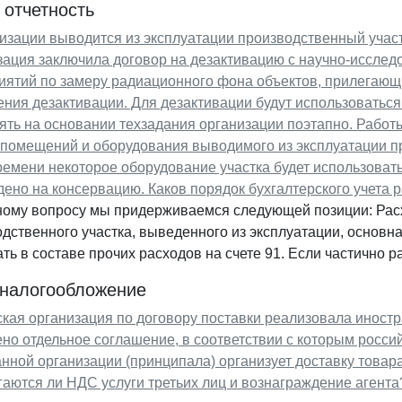
 отчетность
изации выводится из эксплуатации производственный учас
ация заключила договор на дезактивацию с научно-исслед
ятий по замеру радиационного фона объектов, прилегающи
ния дезактивации. Для дезактивации будут использоваться
ть на основании техзадания организации поэтапно. Работы 
помещений и оборудования выводимого из эксплуатации пр
ремени некоторое оборудование участка будет использовать
ено на консервацию. Каков порядок бухгалтерского учета 
ному вопросу мы придерживаемся следующей позиции: Рас
дственного участка, выведенного из эксплуатации, основн
ть в составе прочих расходов на счете 91. Если частично р
 налогообложение
кая организация по договору поставки реализовала иност
но отдельное соглашение, в соответствии с которым российс
нной организации (принципала) организует доставку товара
гаются ли НДС услуги третьих лиц и вознаграждение агента