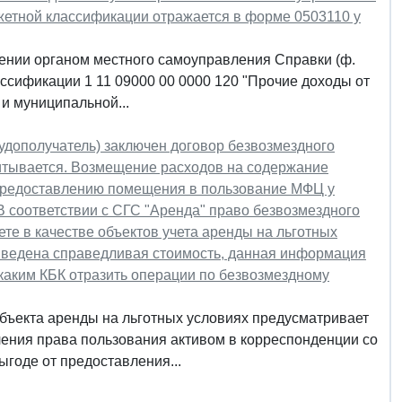
юджетной классификации отражается в форме 0503110 у
ении органом местного самоуправления Справки (ф.
лассификации 1 11 09000 00 0000 120 "Прочие доходы от
и муниципальной...
удополучатель) заключен договор безвозмездного
итывается. Возмещение расходов на содержание
 предоставлению помещения в пользование МФЦ у
В соответствии с СГС "Аренда" право безвозмездного
те в качестве объектов учета аренды на льготных
ыведена справедливая стоимость, данная информация
каким КБК отразить операции по безвозмездному
бъекта аренды на льготных условиях предусматривает
ления права пользования активом в корреспонденции со
ыгоде от предоставления...