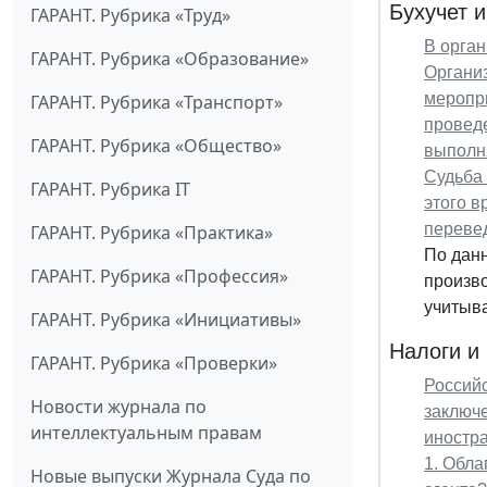
Бухучет и
ГАРАНТ. Рубрика «Труд»
В орган
ГАРАНТ. Рубрика «Образование»
Организ
меропри
ГАРАНТ. Рубрика «Транспорт»
проведе
ГАРАНТ. Рубрика «Общество»
выполня
Судьба 
ГАРАНТ. Рубрика IT
этого в
перевед
ГАРАНТ. Рубрика «Практика»
По дан
ГАРАНТ. Рубрика «Профессия»
произво
учитыва
ГАРАНТ. Рубрика «Инициативы»
Налоги и
ГАРАНТ. Рубрика «Проверки»
Российс
Новости журнала по
заключе
интеллектуальным правам
иностра
1. Обла
Новые выпуски Журнала Суда по