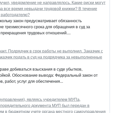
лучил, уведомление не направлялось. Какие риски могут
 за все время невыдачи трудовой книжки? В течение
к работодателю?
ольку закон предусматривает обязанность
ие трехмесячного срока для обращения в суд за
 прекращения трудовых отношений....
кт. Подрядчик в срок работы не выполнил. Заказчик с
аказчик подать в суд на подрядчика за невыполненные
раве добиваться взыскания в суде убытков,
тойкой. Обоснование вывода: Федеральный закон от
, работ, услуг для обеспечения...
оуправления), являясь учредителем МУПа,
спорядительного документа МУП был передан в
тим в бюджетном учете органа местного самоуправления