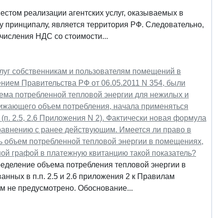
стом реализации агентских услуг, оказываемых в
 принципалу, является территория РФ. Следовательно,
числения НДС со стоимости...
луг собственникам и пользователям помещений в
ием Правительства РФ от 06.05.2011 N 354, были
ема потребленной тепловой энергии для нежилых и
нижающего объем потребления, начала применяться
. 2.5, 2.6 Приложения N 2). Фактически новая формула
равнению с ранее действующим. Имеется ли право в
ь объем потребленной тепловой энергии в помещениях,
ой графой в платежную квитанцию такой показатель?
еделение объема потребления тепловой энергии в
ных в п.п. 2.5 и 2.6 приложения 2 к Правилам
 не предусмотрено. Обоснование...