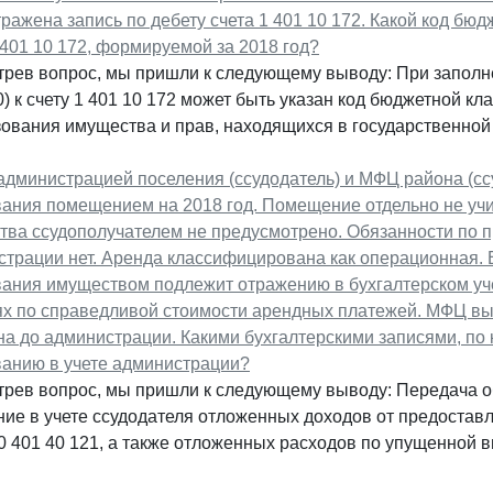
ражена запись по дебету счета 1 401 10 172. Какой код б
 401 10 172, формируемой за 2018 год?
трев вопрос, мы пришли к следующему выводу: При заполн
) к счету 1 401 10 172 может быть указан код бюджетной к
ования имущества и прав, находящихся в государственной 
дминистрацией поселения (ссудодатель) и МФЦ района (сс
вания помещением на 2018 год. Помещение отдельно не уч
тва ссудополучателем не предусмотрено. Обязанности по
трации нет. Аренда классифицирована как операционная. 
ания имуществом подлежит отражению в бухгалтерском уче
ях по справедливой стоимости арендных платежей. МФЦ в
а до администрации. Какими бухгалтерскими записями, по 
ванию в учете администрации?
трев вопрос, мы пришли к следующему выводу: Передача о
ие в учете ссудодателя отложенных доходов от предостав
0 401 40 121, а также отложенных расходов по упущенной в