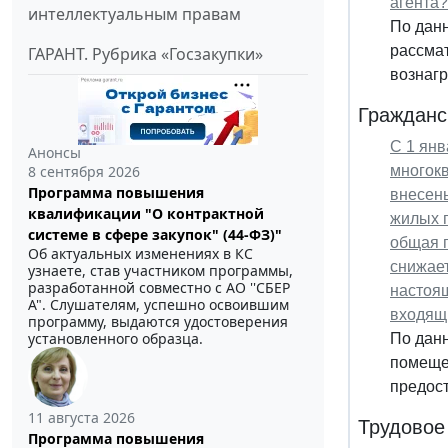
агента?
интеллектуальным правам
По данн
рассмат
ГАРАНТ. Рубрика «Госзакупки»
вознагр
Гражданс
С 1 янв
Анонсы
8 сентября 2026
многок
Программа повышения
внесены
квалификации "О контрактной
жилых п
системе в сфере закупок" (44-ФЗ)"
общая п
Об актуальных изменениях в КС
снижае
узнаете, став участником программы,
разработанной совместно с АО ''СБЕР
настоя
А". Слушателям, успешно освоившим
входящи
программу, выдаются удостоверения
установленного образца.
По дан
помещен
предос
11 августа 2026
Трудовое
Программа повышения