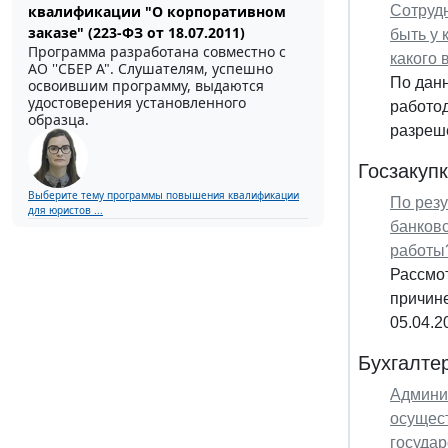
квалификации "О корпоративном
Сотрудн
заказе" (223-ФЗ от 18.07.2011)
быть у 
Программа разработана совместно с
какого 
АО ''СБЕР А". Слушателям, успешно
По дан
освоившим программу, выдаются
удостоверения установленного
работод
образца.
разреше
Госзакуп
Выберите тему программы повышения квалификации
По резу
для юристов ...
банковс
работы
Рассмот
причине
05.04.2
Бухгалте
Админи
осущест
государ