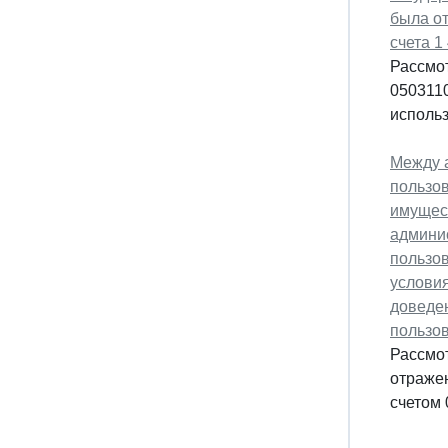
была от
счета 1
Рассмо
0503110
использ
Между а
пользо
имущес
админис
пользов
услови
доведен
пользо
Рассмо
отражен
счетом 