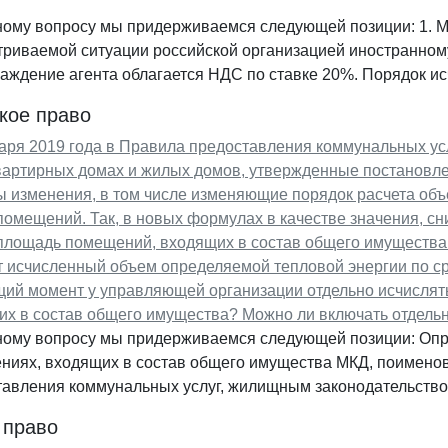
ому вопросу мы придерживаемся следующей позиции: 1. Ме
риваемой ситуации российской организацией иностранному
аждение агента облагается НДС по ставке 20%. Порядок ис
кое право
аря 2019 года в Правила предоставления коммунальных ус
вартирных домах и жилых домов, утвержденные постановлен
 изменения, в том числе изменяющие порядок расчета объ
омещений. Так, в новых формулах в качестве значения, с
лощадь помещений, входящих в состав общего имущества (п
т исчисленный объем определяемой тепловой энергии по с
щий момент у управляющей организации отдельно исчислят
х в состав общего имущества? Можно ли включать отдельн
ному вопросу мы придерживаемся следующей позиции: Опр
иях, входящих в состав общего имущества МКД, поименован
тавления коммунальных услуг, жилищным законодательством
 право