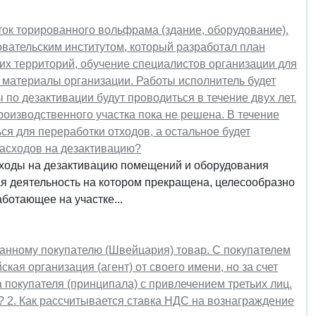
ток торированного вольфрама (здание, оборудование).
овательским институтом, который разработал план
х территорий, обучение специалистов организации для
 материалы организации. Работы исполнитель будет
по дезактивации будут проводиться в течение двух лет.
оизводственного участка пока не решена. В течение
ся для переработки отходов, а остальное будет
расходов на дезактивацию?
ходы на дезактивацию помещений и оборудования
ая деятельность на котором прекращена, целесообразно
аботающее на участке...
ранному покупателю (Швейцария) товар. С покупателем
кая организация (агент) от своего имени, но за счет
 покупателя (принципала) с привлечением третьих лиц.
? 2. Как рассчитывается ставка НДС на вознаграждение