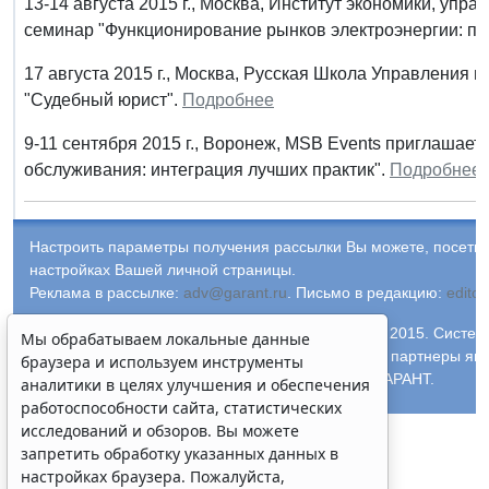
13-14 августа 2015 г., Москва, Институт экономики, уп
семинар "Функционирование рынков электроэнергии: пр
17 августа 2015 г., Москва, Русская Школа Управления
"Судебный юрист".
Подробнее
9-11 сентября 2015 г., Воронеж, MSB Events приглашает
обслуживания: интеграция лучших практик".
Подробнее
Настроить параметры получения рассылки Вы можете, посети
настройках Вашей личной страницы.
Реклама в рассылке:
adv@garant.ru
.
Письмо в редакцию:
edito
© ООО "НПП "ГАРАНТ-СЕРВИС-УНИВЕРСИТЕТ", 2015. Систем
Мы обрабатываем локальные данные
выпускается с 1990 года. Компания "Гарант" и ее партнеры яв
браузера и используем инструменты
Российской ассоциации правовой информации ГАРАНТ.
аналитики в целях улучшения и обеспечения
работоспособности сайта, статистических
исследований и обзоров. Вы можете
запретить обработку указанных данных в
настройках браузера. Пожалуйста,