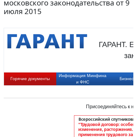
московского законодательства от 9
июля 2015
ГАРАНТ. Е
зак
Информация Минфина
Горячие документы
Бизнес-
и ФНС
Присоединяйтесь к на