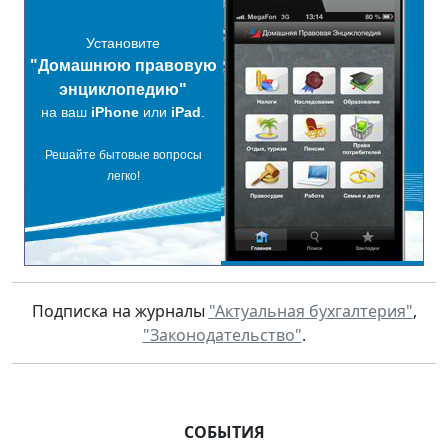
Установите
"Домашнюю правовую
энциклопедию"
на ваш
iPhone
или
iPad
.
Решайте бытовые вопросы
легко!
Подписка на журналы
"Актуальная бухгалтерия"
,
"Законодательство"
.
СОБЫТИЯ