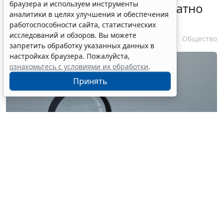
браузера и используем инструменты
личности оформляется бесплатно
аналитики в целях улучшения и обеспечения
при утрате паспорта
работоспособности сайта, статистических
исследований и обзоров. Вы можете
7 августа 2026 17:55
Общество
запретить обработку указанных данных в
настройках браузера. Пожалуйста,
ознакомьтесь с условиями их обработки
.
Принять
© ilixe48 / Фотобанк 123RF.com
Россиянам напомнили, как подтвердить свою
личность при отсутствии основного документа для
идентификации гражданина. Для этого необходимо