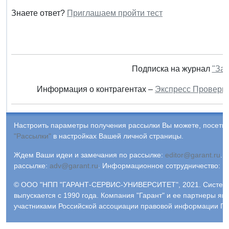
Знаете ответ?
Приглашаем пройти тест
Подписка на журнал
"Зак
Информация о контрагентах –
Экспресс Проверк
Настроить параметры получения рассылки Вы можете, посетив
"Рассылки"
в настройках Вашей личной страницы.
Ждем Ваши идеи и замечания по рассылке:
editor@garant.ru
.
Р
рассылке:
adv@garant.ru
.
Информационное сотрудничество:
p
© ООО "НПП "ГАРАНТ-СЕРВИС-УНИВЕРСИТЕТ", 2021. Систем
выпускается с 1990 года. Компания "Гарант" и ее партнеры яв
участниками Российской ассоциации правовой информации ГА