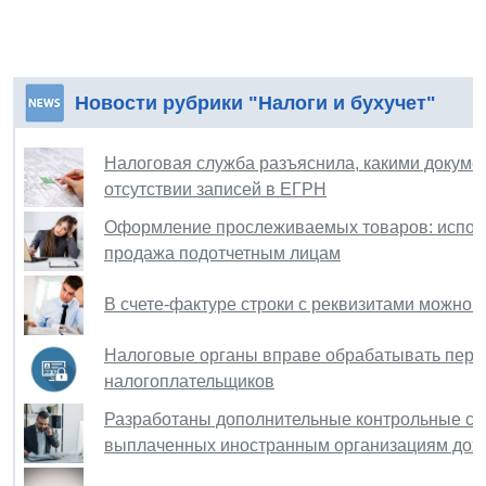
Новости рубрики "Налоги и бухучет"
Налоговая служба разъяснила, какими докуме
отсутствии записей в ЕГРН
Оформление прослеживаемых товаров: исполь
продажа подотчетным лицам
В счете-фактуре строки с реквизитами можно 
Налоговые органы вправе обрабатывать перс
налогоплательщиков
Разработаны дополнительные контрольные со
выплаченных иностранным организациям дох