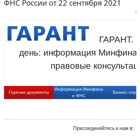
ФНС России от 22 сентября 2021
Пи
ГАРАНТ. Г
день: информация Минфина 
правовые консультаци
Информация Минфина
Горячие документы
Бизнес-спра
и ФНС
Присоединяйтесь к нам в: