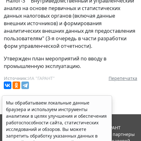
"Налог-3" "Внутриведомственный и управленческий
анализ на основе первичных и статистических
данных налоговых органов (включая данные
внешних источников) и формирования
аналитических внешних данных для предоставления
пользователям" (3-я очередь в части разработки
форм управленческой отчетности).
Утвержден план мероприятий по вводу в
промышленную эксплуатацию.
Источник:
ИА "ГАРАНТ"
Перепечатка
Мы обрабатываем локальные данные
браузера и используем инструменты
аналитики в целях улучшения и обеспечения
работоспособности сайта, статистических
© ООО "НПП "ГАРАНТ-СЕРВИС", 2026. Система ГАРАНТ
исследований и обзоров. Вы можете
выпускается с 1990 года. Компания "Гарант" и ее партнеры
запретить обработку указанных данных в
являются участниками Российской ассоциации правовой