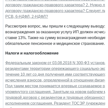
договору гражданско-правового характера? 2. Нужно ли
договору гражданско-правового характера? Следует ли
РСВ, 6-НДФЛ, 2-НДФЛ?
Рассмотрев вопрос, мы пришли к следующему выводу: 
вознаграждения за оказанную услугу ИП должен исчисли
ставке 13%. Также на сумму вознаграждения необходим
обязательное пенсионное и медицинское страхование....
Налоги и налогообложение
Федеральным законом от 03.08.2018 N 300-ФЗ установ
резидентами территории опережающего социально-эконо
течение 10 лет со дня получения ими соответствующего
исчисления взносов, определенной в отношении физичес
Под таким местом понимается впервые создаваемое ре
упомянутого соглашения. Занятым на новом рабочем ме
трудовой договор с резидентом и трудовые обязанности
исполнением соглашения. Резидент ТОСЭР (учреждение