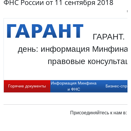
ФНС России от 11 сентября 2018
Пи
ГАРАНТ. Г
день: информация Минфина 
правовые консультаци
Информация Минфина
Горячие документы
Бизнес-спра
и ФНС
Присоединяйтесь к нам в: