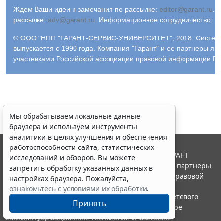
Ждем Ваши идеи и замечания по рассылке:
editor@garant.ru
.
Р
рассылке:
adv@garant.ru
.
Информационное сотрудничество:
p
© ООО "НПП "ГАРАНТ-СЕРВИС-УНИВЕРСИТЕТ", 2018. Систем
выпускается с 1990 года. Компания "Гарант" и ее партнеры яв
участниками Российской ассоциации правовой информации ГА
Мы обрабатываем локальные данные
браузера и используем инструменты
аналитики в целях улучшения и обеспечения
работоспособности сайта, статистических
© ООО "НПП "ГАРАНТ-СЕРВИС", 2026. Система ГАРАНТ
исследований и обзоров. Вы можете
выпускается с 1990 года. Компания "Гарант" и ее партнеры
запретить обработку указанных данных в
являются участниками Российской ассоциации правовой
настройках браузера. Пожалуйста,
информации ГАРАНТ.
ознакомьтесь с условиями их обработки
.
Портал ГАРАНТ.РУ зарегистрирован в качестве сетевого
Принять
издания Федеральной службой по надзору в сфере
связи,информационных технологий и массовых