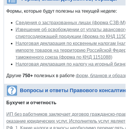
Формы, которые будут полезны на текущей неделе:
Сведения о застрахованных лицах (форма СЗВ-М)
Извещение об освобождении от уплаты авансового п
спиртосодержащей продукции (форма по КНД 11500
Налоговая декларация по косвенным налогам (налог
импорте товаров на территорию Российской Федерац
таможенного союза (форма по КНД 1151088)
Налоговая декларация по налогу на игорный бизнес
Другие
750+
полезных в работе
форм, бланков и образц
Вопросы и ответы Правового консалтинг
Бухучет и отчетность
ИП без работников заключает договор гражданско-право
оказание юридических услуг. Исполнитель услуг являет
РФ. 1. Какие налоги и взносы необходимо перечислять 