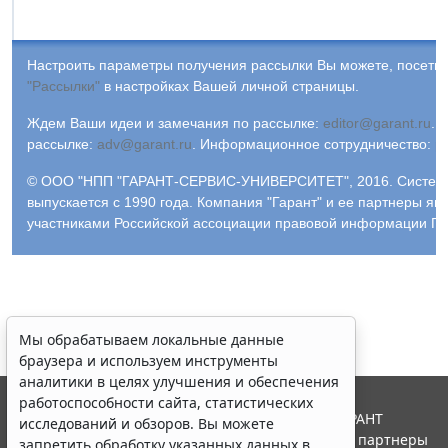
Настроить параметры получения рассылки Вы можете, посетив
"Рассылки"
в настройках Вашей личной страницы.
Ждем Ваши идеи и замечания по рассылке:
editor@garant.ru
.
Р
рассылке:
adv@garant.ru
.
Информационное сотрудничество:
p
© ООО "НПП "ГАРАНТ-СЕРВИС-УНИВЕРСИТЕТ", 2016. Систем
выпускается с 1990 года. Компания "Гарант" и ее партнеры яв
участниками Российской ассоциации правовой информации ГА
Мы обрабатываем локальные данные
браузера и используем инструменты
аналитики в целях улучшения и обеспечения
работоспособности сайта, статистических
© ООО "НПП "ГАРАНТ-СЕРВИС", 2026. Система ГАРАНТ
исследований и обзоров. Вы можете
выпускается с 1990 года. Компания "Гарант" и ее партнеры
запретить обработку указанных данных в