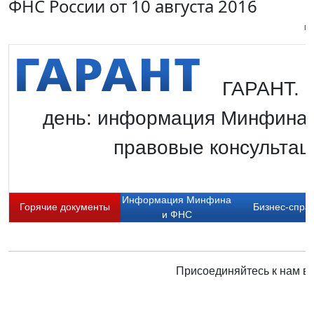
ФНС России от 10 августа 2016
Пи
ГАРАНТ. Г
день: информация Минфина 
правовые консультаци
Информация Минфина
Горячие документы
Бизнес-спра
и ФНС
Присоединяйтесь к нам в