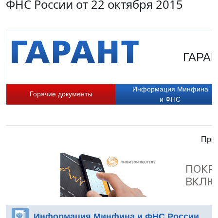
ФНС России от 22 октября 2015
ГАРАН
Информация Минфина
Горячие документы
и ФНС
Прис
Информация Минфина и ФНС России