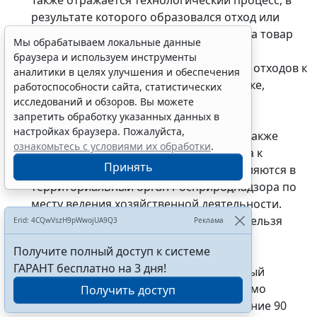
результате которого образовался отход или
утратил свои потребительские свойства товар
Мы обрабатываем локальные данные
(продукция).
браузера и используем инструменты
ИП и юрлица подтверждают отнесение отходов к
аналитики в целях улучшения и обеспечения
конкретному классу опасности в порядке,
работоспособности сайта, статистических
установленном Минприроды России.
исследований и обзоров. Вы можете
запретить обработку указанных данных в
Копия паспорта, заверенного
настройках браузера. Пожалуйста,
предпринимателем (организацией), а также
ознакомьтесь с условиями их обработки
.
копии документов об отнесении отхода к
Принять
конкретному классу опасности направляются в
территориальный орган Росприроднадзора по
месту ведения хозяйственной деятельности.
Паспорт действует бессрочно. В него нельзя
Erid: 4CQwVszH9pWwojUA9Q3
Реклама
вносить изменения.
Получите полный доступ к системе
Приведена типовая форма паспорта.
ГАРАНТ бесплатно на 3 дня!
Если отходы не включены в федеральный
классификационный каталог, необходимо
Получить доступ
подтвердить их класс опасности в течение 90