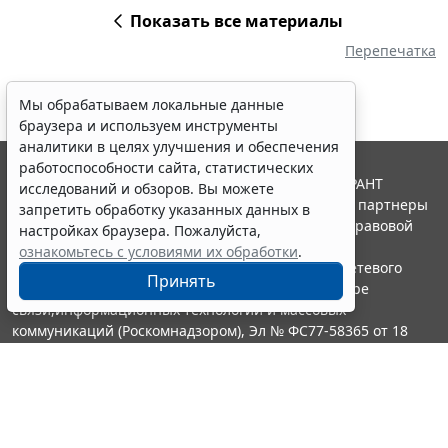
Показать все материалы
Перепечатка
Мы обрабатываем локальные данные
браузера и используем инструменты
аналитики в целях улучшения и обеспечения
работоспособности сайта, статистических
© ООО "НПП "ГАРАНТ-СЕРВИС", 2026. Система ГАРАНТ
исследований и обзоров. Вы можете
выпускается с 1990 года. Компания "Гарант" и ее партнеры
запретить обработку указанных данных в
являются участниками Российской ассоциации правовой
настройках браузера. Пожалуйста,
информации ГАРАНТ.
ознакомьтесь с условиями их обработки
.
Портал ГАРАНТ.РУ зарегистрирован в качестве сетевого
Принять
издания Федеральной службой по надзору в сфере
связи,информационных технологий и массовых
коммуникаций (Роскомнадзором), Эл № ФС77-58365 от 18
июня 2014 года.
16+
Контакты
8-800-200-88-88