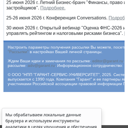
25 июня 2026 г. Летний Бизнес-бранч "Финансы, право и
застройщиков".
Подробнее.
25-26 июня 2026 г. Конференция Conversations.
Подробн
30 июня 2026 г. Открытый вебинар "Оценка ФНС-2026 и
управлять рейтингом и налоговыми рисками бизнеса".
П
Настроить параметры получения рассылки Вы можете, посетив
"Рассылки"
в настройках Вашей личной страницы.
Ждем Ваши идеи и замечания по рассылке:
editor@garant.ru
.
Р
рассылке:
adv@garant.ru
.
Информационное сотрудничество:
p
© ООО "НПП "ГАРАНТ-СЕРВИС-УНИВЕРСИТЕТ", 2025. Систем
выпускается с 1990 года. Компания "Гарант" и ее партнеры яв
участниками Российской ассоциации правовой информации ГА
Мы обрабатываем локальные данные
браузера и используем инструменты
аналитики в целях улучшения и обеспечения