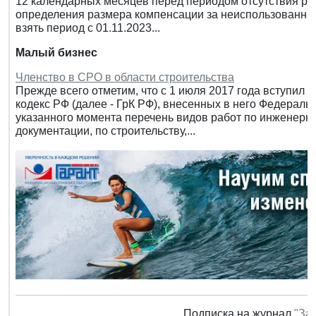
12 календарных месяцев перед периодом отсутствия ра
определения размера компенсации за неиспользованный
взять период с 01.11.2023...
Малый бизнес
Членство в СРО в области строительства
Прежде всего отметим, что с 1 июля 2017 года вступил 
кодекс РФ (далее - ГрК РФ), внесенных в него Федераль
указанного момента перечень видов работ по инженерн
документации, по строительству,...
Подписка на журнал
"За