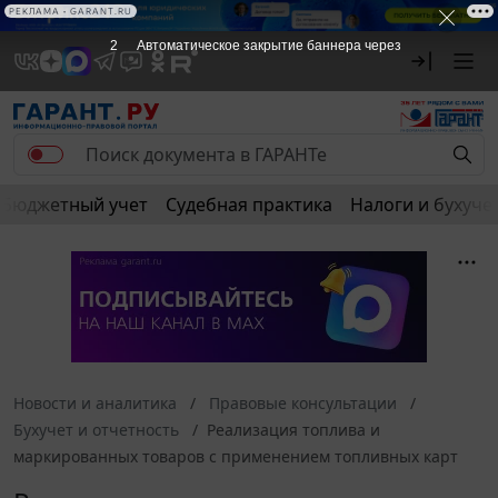
РЕКЛАМА
РЕКЛАМА • GARANT.RU
1
Автоматическое закрытие баннера через
Бюджетный учет
Судебная практика
Налоги и бухуче
Новости и аналитика
Правовые консультации
Бухучет и отчетность
Реализация топлива и
маркированных товаров с применением топливных карт