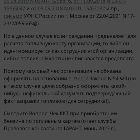
05.08.2019 N 03-01-15/58816
,
от 11.09.2018 N 03-01-
15/65047
и
от 05.09.2018 N 03-01-15/63182
и пр.,
письмо
УФНС России по г. Москве от 22.04.2021 N 17-
23/2/059665@).
Но в данном случае если гражданин предъявляет для
расчета топливную карту организации, то либо он
идентифицируется как сотрудник этой организации,
либо с топливной карты не списывается предоплата.
Поэтому кассовый чек организация не обязана
оформлять на основании
п. 9 ст. 2
Закона N 54-ФЗ (но
в таком случае целесообразно оформлять какой-
нибудь нефискальный документ, подтверждающий
факт заправки топливом (для сотрудника)).
Смотрите Вопрос: Чек ККТ при приобретении
бензина по топливным картам (ответ службы
Правового консалтинга ГАРАНТ, июнь 2023 г.).