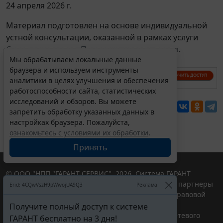
24 апреля 2026 г.
Материал подготовлен на основе индивидуальной
устной консультации, оказанной в рамках услуги
Советы экспертов. Проверки, налоги, право
.
Мы обрабатываем локальные данные
браузера и используем инструменты
аналитики в целях улучшения и обеспечения
работоспособности сайта, статистических
исследований и обзоров. Вы можете
Перепечатка
запретить обработку указанных данных в
настройках браузера. Пожалуйста,
ознакомьтесь с условиями их обработки
.
Принять
© ООО "НПП "ГАРАНТ-СЕРВИС", 2026. Система ГАРАНТ
выпускается с 1990 года. Компания "Гарант" и ее партнеры
Erid: 4CQwVszH9pWwojUA9Q3
Реклама
являются участниками Российской ассоциации правовой
информации ГАРАНТ.
Получите полный доступ к системе
Портал ГАРАНТ.РУ зарегистрирован в качестве сетевого
ГАРАНТ бесплатно на 3 дня!