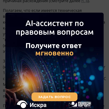
причинах расхождения (смотрите далее
п. 4
).
Полагаем, что если имеется техническая
возможность настройки ККТ таким образом, чтобы
коды идентификации товара выводились из оборота
как при продаже конечному покупателю (не
участнику оборота) при наличии в чеке реквизитов
"покупатель (клиент)" (тег 1227) и "ИНН покупателя
(клиента)" (тег 1228), то необходимо использовать
этот вариант;
3) если в чеке не указывать реквизиты "покупатель
(клиент)" (тег 1227) и "ИНН покупателя (клиента)" (тег
1228) (т.е. товар продать как при продаже в розницу,
с указанием способа оплаты "зачет аванса"), то в ГИС
МТ будут автоматически переданы сведения о
выводе маркированного товара, указанного в
предмете расчета чека.
По нашему мнению, если вариант два технически не