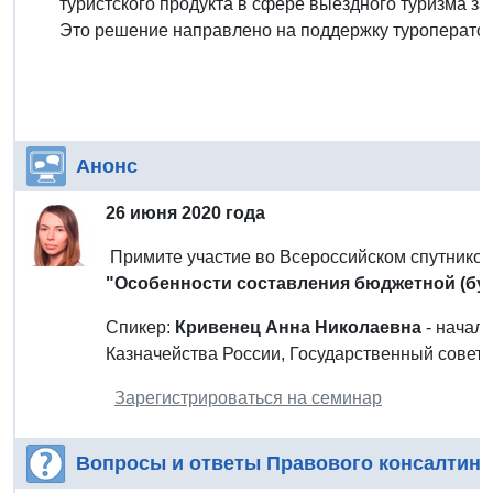
туристского продукта в сфере выездного туризма за
Это решение направлено на поддержку туроператор
Анонс
26 июня 2020 года
Примите участие во Всероссийском спутнико
"Особенности составления бюджетной (бух
Спикер:
Кривенец Анна Николаевна
- началь
Казначейства России, Государственный советн
Зарегистрироваться на семинар
Вопросы и ответы Правового консалтинг