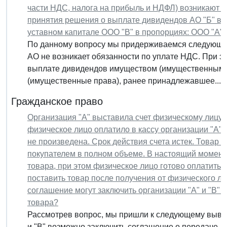
части НДС, налога на прибыль и НДФЛ) возникают у
принятия решения о выплате дивидендов АО "Б" в 
уставном капитале ООО "В" в пропорциях: ООО "А" 
По данному вопросу мы придерживаемся следующей 
АО не возникает обязанности по уплате НДС. При э
выплате дивидендов имуществом (имущественными 
(имущественные права), ранее принадлежавшее...
Гражданское право
Организация "А" выставила счет физическому лицу н
физическое лицо оплатило в кассу организации "А" 
не произведена. Срок действия счета истек. Товар н
покупателем в полном объеме. В настоящий момент 
товара, при этом физическое лицо готово оплатить 
поставить товар после получения от физического ли
соглашение могут заключить организации "А" и "В" 
товара?
Рассмотрев вопрос, мы пришли к следующему вывод
и "В" возможно заключить соглашение о передаче до