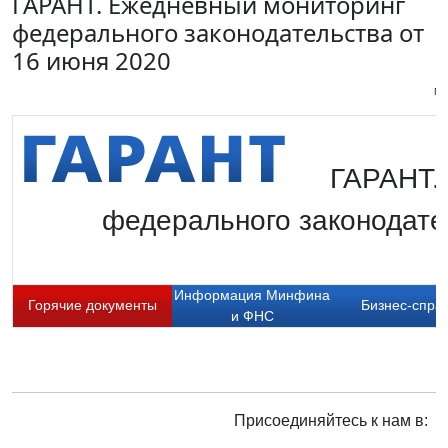
ГАРАНТ. Ежедневный мониторинг
федерального законодательства от
16 июня 2020
Пи
ГАРАНТ.
федерального законодате
Информация Минфина
Горячие документы
Бизнес-спра
и ФНС
Присоединяйтесь к нам в: