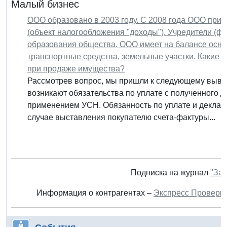
Малый бизнес
ООО образовано в 2003 году. С 2008 года ООО при
(объект налогообложения "доходы"). Учредители (фи
образования общества. ООО имеет на балансе осно
транспортные средства, земельные участки. Какие 
при продаже имущества?
Рассмотрев вопрос, мы пришли к следующему выво
возникают обязательства по уплате с полученного д
применением УСН. Обязанность по уплате и деклар
случае выставления покупателю счета-фактуры...
Подписка на журнал
"Зак
Информация о контрагентах –
Экспресс Проверк