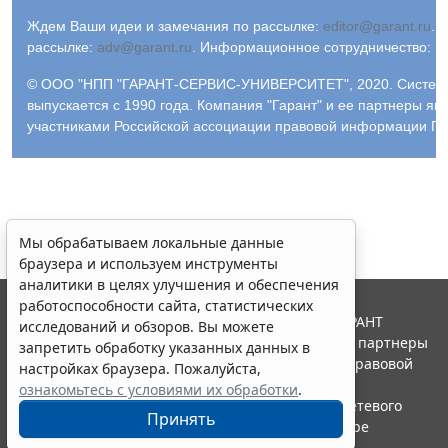
Ждем Ваши идеи и замечания по рассылке:
editor@garant.ru
.
Р
рассылке:
adv@garant.ru
.
Информационное сотрудничество:
p
© ООО "НПП "ГАРАНТ-СЕРВИС-УНИВЕРСИТЕТ", 2020. Систем
выпускается с 1990 года. Компания "Гарант" и ее партнеры яв
участниками Российской ассоциации правовой информации ГА
Мы обрабатываем локальные данные
браузера и используем инструменты
аналитики в целях улучшения и обеспечения
работоспособности сайта, статистических
© ООО "НПП "ГАРАНТ-СЕРВИС", 2026. Система ГАРАНТ
исследований и обзоров. Вы можете
выпускается с 1990 года. Компания "Гарант" и ее партнеры
запретить обработку указанных данных в
являются участниками Российской ассоциации правовой
настройках браузера. Пожалуйста,
информации ГАРАНТ.
ознакомьтесь с условиями их обработки
.
Портал ГАРАНТ.РУ зарегистрирован в качестве сетевого
Принять
издания Федеральной службой по надзору в сфере
связи,информационных технологий и массовых