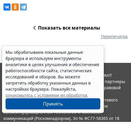
Показать все материалы
Перепечатка
Мы обрабатываем локальные данные
браузера и используем инструменты
аналитики в целях улучшения и обеспечения
работоспособности сайта, статистических
© ООО "НПП "ГАРАНТ-СЕРВИС", 2026. Система ГАРАНТ
исследований и обзоров. Вы можете
выпускается с 1990 года. Компания "Гарант" и ее партнеры
запретить обработку указанных данных в
являются участниками Российской ассоциации правовой
настройках браузера. Пожалуйста,
информации ГАРАНТ.
ознакомьтесь с условиями их обработки
.
Портал ГАРАНТ.РУ зарегистрирован в качестве сетевого
Принять
издания Федеральной службой по надзору в сфере
связи,информационных технологий и массовых
коммуникаций (Роскомнадзором), Эл № ФС77-58365 от 18
июня 2014 года.