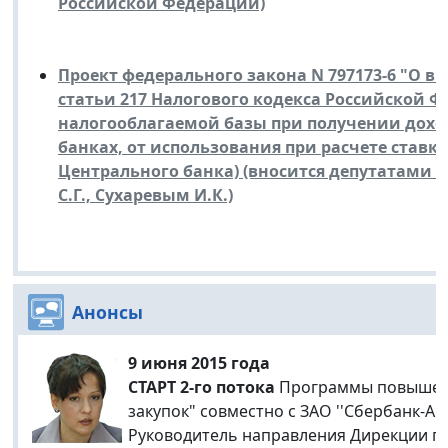
Российской Федерации)
Проект федерального закона N 797173-6 "О вн
статьи 217 Налогового кодекса Российской Ф
налогооблагаемой базы при получении доход
банках, от использования при расчете став
Центрального банка) (вносится депутатами 
С.Г., Сухаревым И.К.)
Анонсы
9 июня 2015 года
СТАРТ 2-го потока
Программы повышени
закупок" совместно с ЗАО ''Сбербанк-АС
Руководитель направления Дирекции п