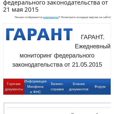
федерального законодательства от
21 мая 2015
Письмо отображается
некорректно
? Посмотрите исходную версию на сайте!
ГАРАНТ.
Ежедневный
мониторинг федерального
законодательства от 21.05.2015
Информация
Горячие
Бизнес-
Бланки
Минфина
Форум
документы
справки
документов
и ФНС