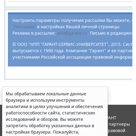
Настроить параметры получения рассылки Вы можете, п
"Рассылки"
в настройках Вашей личной страницы.
Реклама в рассылке:
adv@garant.ru
.
Письмо в редакцию:
© ООО "НПП "ГАРАНТ-СЕРВИС-УНИВЕРСИТЕТ", 2015. Систе
выпускается с 1990 года. Компания "Гарант" и ее партне
участниками Российской ассоциации правовой информац
Мы обрабатываем локальные данные
браузера и используем инструменты
аналитики в целях улучшения и обеспечения
работоспособности сайта, статистических
© ООО "НПП "ГАРАНТ-СЕРВИС", 2026. Система ГАРАНТ
исследований и обзоров. Вы можете
выпускается с 1990 года. Компания "Гарант" и ее партнеры
запретить обработку указанных данных в
являются участниками Российской ассоциации правовой
настройках браузера. Пожалуйста,