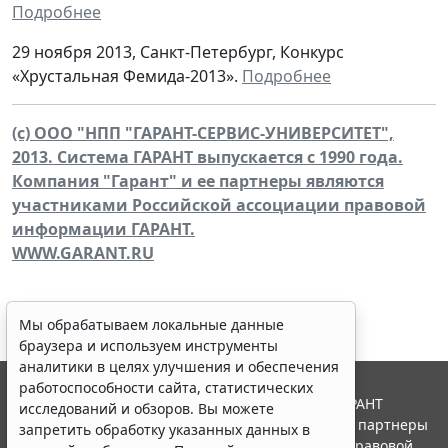
Подробнее
29 ноября 2013, Санкт-Петербург, Конкурс
«Хрустальная Фемида-2013».
Подробнее
(c) ООО "НПП "ГАРАНТ-СЕРВИС-УНИВЕРСИТЕТ",
2013. Система ГАРАНТ выпускается с 1990 года.
Компания "Гарант" и ее партнеры являются
участниками Российской ассоциации правовой
информации ГАРАНТ.
WWW.GARANT.RU
Мы обрабатываем локальные данные
браузера и используем инструменты
аналитики в целях улучшения и обеспечения
работоспособности сайта, статистических
© ООО "НПП "ГАРАНТ-СЕРВИС", 2026. Система ГАРАНТ
исследований и обзоров. Вы можете
выпускается с 1990 года. Компания "Гарант" и ее партнеры
запретить обработку указанных данных в
являются участниками Российской ассоциации правовой