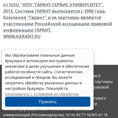
(c) ООО "НПП "ГАРАНТ-СЕРВИС-УНИВЕРСИТЕТ",
2013. Система ГАРАНТ выпускается с 1990 года.
Компания "Гарант" и ее партнеры являются
участниками Российской ассоциации правовой
информации ГАРАНТ.
WWW.GARANT.RU
Мы обрабатываем локальные данные
браузера и используем инструменты
аналитики в целях улучшения и обеспечения
работоспособности сайта, статистических
© ООО "НПП "ГАРАНТ-СЕРВИС", 2026. Система ГАРАНТ
исследований и обзоров. Вы можете
выпускается с 1990 года. Компания "Гарант" и ее партнеры
запретить обработку указанных данных в
являются участниками Российской ассоциации правовой
настройках браузера. Пожалуйста,
информации ГАРАНТ.
ознакомьтесь с условиями их обработки
.
Портал ГАРАНТ.РУ зарегистрирован в качестве сетевого
Принять
издания Федеральной службой по надзору в сфере
связи,информационных технологий и массовых
коммуникаций (Роскомнадзором), Эл № ФС77-58365 от 18