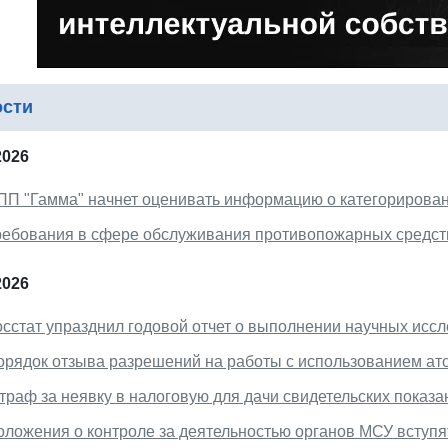
ости
2026
ПП "Гамма" начнет оценивать информацию о категорирова
ребования в сфере обслуживания противопожарных средст
2026
осстат упразднил годовой отчет о выполнении научных исс
орядок отзыва разрешений на работы с использованием ат
траф за неявку в налоговую для дачи свидетельских показа
оложения о контроле за деятельностью органов МСУ вступят