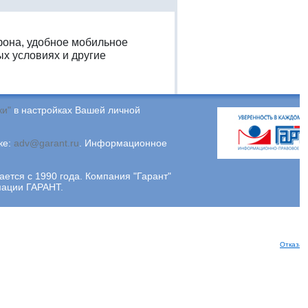
фона, удобное мобильное
х условиях и другие
ки"
в настройках Вашей личной
ке:
adv@garant.ru
.
Информационное
ся с 1990 года. Компания "Гарант"
мации ГАРАНТ.
Отказат