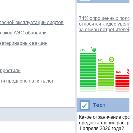
74% опрошенных полож
пасной эксплуатации лифтов
относятся к идее увел
за обман потребителей 
блоков АЭС обновили
 ветеринарных вакцин
упростили
ти продлено на пять лет
Тест
Какое ограничение срок
предоставления рассроч
1 апреля 2026 года?