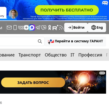
м
Войти
Eng
Перейти в систему ГАРАНТ
ование
Транспорт
Общество
IT
Профессия
П
26