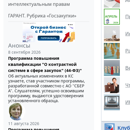
интеллектуальным правам
ГАРАНТ. Рубрика «Госзакупки»
П
Ин
Анонсы
Р
8 сентября 2026
Программа повышения
квалификации "О контрактной
В
системе в сфере закупок" (44-ФЗ)"
Об актуальных изменениях в КС
узнаете, став участником программы,
Ч
разработанной совместно с АО ''СБЕР
А". Слушателям, успешно освоившим
программу, выдаются удостоверения
установленного образца.
И
11 августа 2026
Клуб
Программа повышения