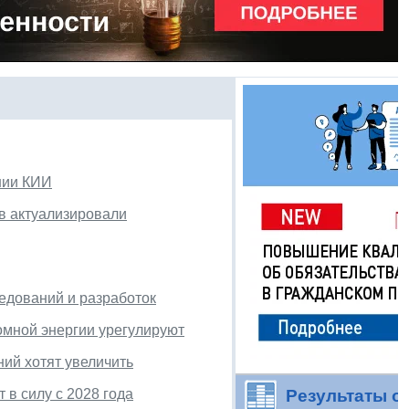
нии КИИ
в актуализировали
ледований и разработок
омной энергии урегулируют
ний хотят увеличить
 в силу с 2028 года
Результаты о