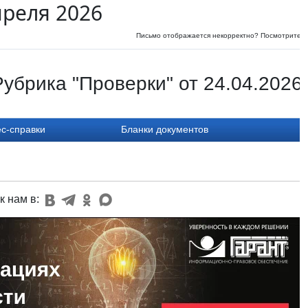
преля 2026
Письмо отображается некорректно? Посмотрите
и
убрика "Проверки" от 24.04.2026
с-справки
Бланки документов
к нам в: