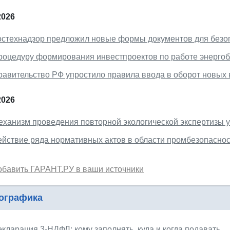
2026
остехнадзор предложил новые формы документов для безо
роцедуру формирования инвестпроектов по работе энерго
равительство РФ упростило правила ввода в оборот новых
2026
еханизм проведения повторной экологической экспертизы 
ействие ряда нормативных актов в области промбезопаснос
обавить ГАРАНТ.РУ в ваши источники
ографика
кларация 3-НДФЛ: кому заполнять, куда и когда подавать