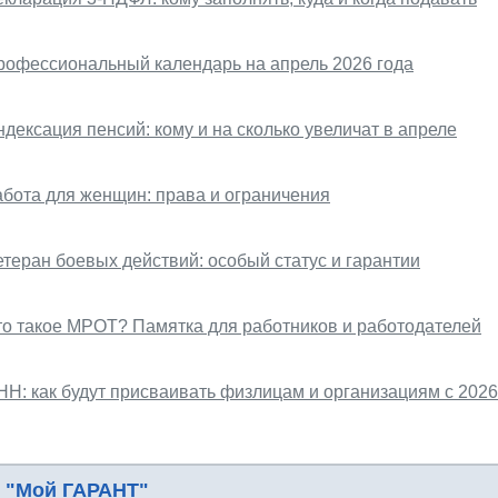
рофессиональный календарь на апрель 2026 года
дексация пенсий: кому и на сколько увеличат в апреле
абота для женщин: права и ограничения
етеран боевых действий: особый статус и гарантии
то такое МРОТ? Памятка для работников и работодателей
НН: как будут присваивать физлицам и организациям с 2026
 "Мой ГАРАНТ"