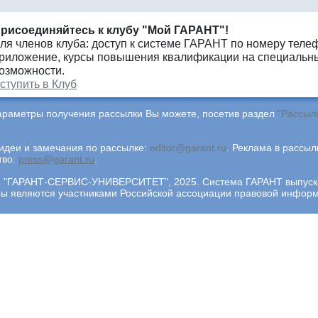
рисоединяйтесь к клубу "Мой ГАРАНТ"!
ля членов клуба: доступ к системе ГАРАНТ по номеру теле
риложение, курсы повышения квалификации на специальны
озможности.
ступить в Клуб
араметры получения рассылки Вы можете, посетив раздел
"Рассыл
деи и замечания по рассылке:
editor@garant.ru
.
Реклама в рассыл
тво:
press@garant.ru
.
"ГАРАНТ-СЕРВИС-УНИВЕРСИТЕТ", 2025. Система ГАРАНТ выпускает
ры являются участниками Российской ассоциации правовой инфор