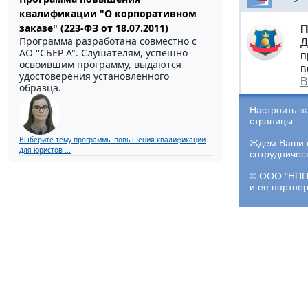
квалификации "О корпоративном
заказе" (223-ФЗ от 18.07.2011)
П
Программа разработана совместно с
Д
АО ''СБЕР А". Слушателям, успешно
п
освоившим программу, выдаются
в
удостоверения установленного
В
образца.
Настроить п
страницы.
Выберите тему программы повышения квалификации
Ждем Ваши и
для юристов ...
сотрудничес
© ООО "НПП 
и ее партне