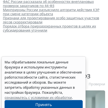
ФАС России рассказала об особенностях внеплановых
проверок заказчиков по 44-ФЗ
Минприроды России разъяснило алгоритм действия КЭР
при смене категории объекта
Признаки для проектирования особо защитных участков
лесов скорректировали
Порядок отбора природоохранных проектов в целях их
субсидирования уточнили
ФАС России рассказала об
Мы обрабатываем локальные данные
браузера и используем инструменты
особенностях внеплановых
аналитики в целях улучшения и обеспечения
проверок заказчиков по 44-ФЗ
работоспособности сайта, статистических
исследований и обзоров. Вы можете
6 августа 2026 16:00
Проверки
запретить обработку указанных данных в
настройках браузера. Пожалуйста,
ознакомьтесь с условиями их обработки
.
Принять