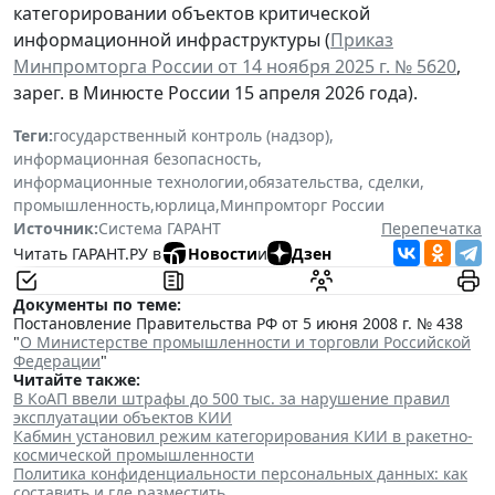
категорировании объектов критической
информационной инфраструктуры (
Приказ
Минпромторга России от 14 ноября 2025 г. № 5620
,
зарег. в Минюсте России 15 апреля 2026 года).
Теги:
государственный контроль (надзор)
,
информационная безопасность
,
информационные технологии
,
обязательства, сделки
,
промышленность
,
юрлица
,
Минпромторг России
Источник:
Система ГАРАНТ
Перепечатка
Читать ГАРАНТ.РУ в
Новости
и
Дзен
Документы по теме:
Постановление Правительства РФ от 5 июня 2008 г. № 438
"
О Министерстве промышленности и торговли Российской
Федерации
"
Читайте также:
В КоАП ввели штрафы до 500 тыс. за нарушение правил
эксплуатации объектов КИИ
Кабмин установил режим категорирования КИИ в ракетно-
космической промышленности
Политика конфиденциальности персональных данных: как
составить и где разместить