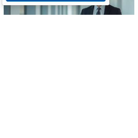
© siraphol / Фотобанк 123RF.com
Авторы письма отметили, что контрольный орган
обязан уведомлять о месте, дате и времени
проведения внеплановой проверки заявителей (при
их наличии) и субъекты контроля. При этом на
заседание комиссии по проведению внеплановой
проверки могут быть приглашены эксперты,
представители органов власти, свидетели (лица,
которым могут быть известны обстоятельства,
относящиеся к проведению внеплановой проверки),
в том числе победитель соответствующей закупки.