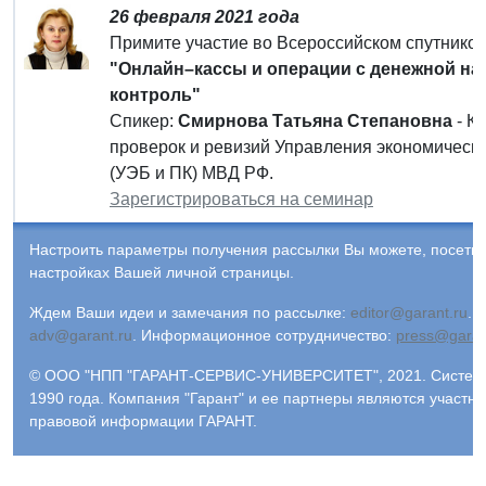
26 февраля 2021 года
Примите участие во Всероссийском спутнико
"Онлайн–кассы и операции с денежной нал
контроль"
Спикер:
Смирнова Татьяна Степановна
- К
проверок и ревизий Управления экономическо
(УЭБ и ПК) МВД РФ.
Зарегистрироваться на семинар
Настроить параметры получения рассылки Вы можете, посети
настройках Вашей личной страницы.
Ждем Ваши идеи и замечания по рассылке:
editor@garant.ru
.
Р
adv@garant.ru
.
Информационное сотрудничество:
press@garan
© ООО "НПП "ГАРАНТ-СЕРВИС-УНИВЕРСИТЕТ", 2021. Система
1990 года. Компания "Гарант" и ее партнеры являются участн
правовой информации ГАРАНТ.