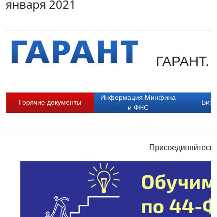
января 2021
ГАРАНТ. 
Информация Минфина
Горячие документы
Бизн
и ФНС
Присоединяйтесь к