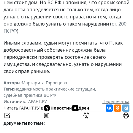
нем стоит дом. Но ВС РФ напомнил, что срок исковой
давности определяется не только тем, когда лицо
узнало о нарушении своего права, но и тем, когда
оно должно было узнать о таком нарушении (
ст. 200
ГК РФ
).
Иными словами, судьи могут посчитать, что П. как
добросовестный собственник должна была
периодически проверять состояние своего
имущества, и следовательно, узнать о нарушении
своих прав раньше.
Авторы:
Маргарита Горовцова
Теги:
недвижимость
,
практические ситуации
,
судебная практика
,
ВС РФ
Источник:
ГАРАНТ.РУ
Перепечатка
Читать ГАРАНТ.РУ в
Новости
и
Дзен
Документы по теме: