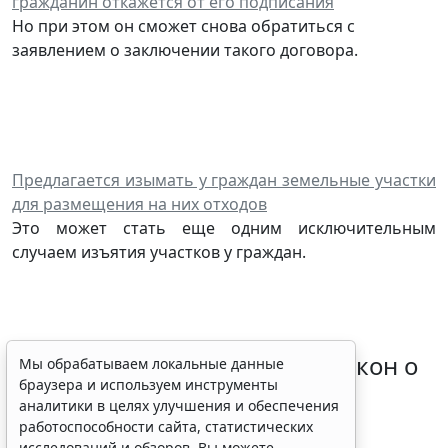
гражданин откажется от его подписания
Но при этом он сможет снова обратиться с
заявлением о заключении такого договора.
Предлагается изымать у граждан земельные участки
для размещения на них отходов
Это может стать еще одним исключительным
случаем изъятия участков у граждан.
Владимир Путин подписал закон о
Мы обрабатываем локальные данные
браузера и используем инструменты
продлении срока действия
аналитики в целях улучшения и обеспечения
"гаражной амнистии"
работоспособности сайта, статистических
исследований и обзоров. Вы можете