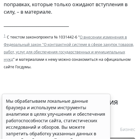
поправках, которые только ожидают вступления в
силу, – в материале.
______________________________
1
С текстом законопроекта № 1031442-6 "
О внесении изменения в
Федеральный закон "О контрактной системе в сфере закупок товаров,
работ, услуг для обеспечения государственных и муниципальных
нужд
" и материалами к нему можно ознакомиться на официальном
сайте Госдумы.
Срок согласования заключения
Мы обрабатываем локальные данные
браузера и используем инструменты
контракта с единственным
аналитики в целях улучшения и обеспечения
контрагентом сократили
работоспособности сайта, статистических
исследований и обзоров. Вы можете
7 августа 2026 16:55
Бизнес
запретить обработку указанных данных в