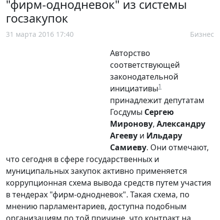
"фирм-однодневок" из системы
госзакупок
31 марта 2016 17:40
Бизнес
Авторство
соответствующей
законодательной
1
инициативы
принадлежит депутатам
Госдумы
Сергею
Миронову
,
Александру
Агееву
и
Ильдару
Самиеву
. Они отмечают,
что сегодня в сфере государственных и
муниципальных закупок активно применяется
коррупционная схема вывода средств путем участия
в тендерах "фирм-однодневок". Такая схема, по
мнению парламентариев, доступна подобным
организациям по той причине, что контракт на