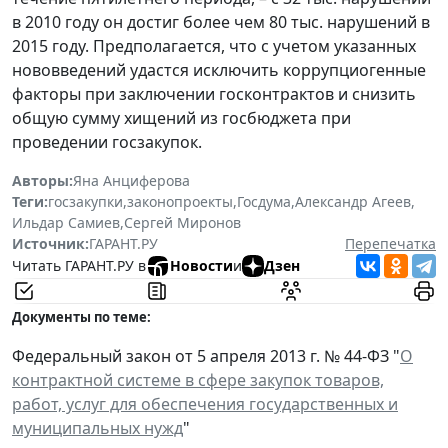
в 2010 году он достиг более чем 80 тыс. нарушений в
2015 году. Предполагается, что с учетом указанных
нововведений удастся исключить коррупциогенные
факторы при заключении госконтрактов и снизить
общую сумму хищений из госбюджета при
проведении госзакупок.
Авторы:
Яна Анциферова
Теги:
госзакупки
,
законопроекты
,
Госдума
,
Александр Агеев
,
Ильдар Самиев
,
Сергей Миронов
Источник:
ГАРАНТ.РУ
Перепечатка
Читать ГАРАНТ.РУ в
Новости
и
Дзен
Документы по теме:
Федеральный закон от 5 апреля 2013 г. № 44-ФЗ "
О
контрактной системе в сфере закупок товаров,
работ, услуг для обеспечения государственных и
муниципальных нужд
"