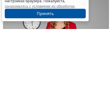
настройках браузера. Пожалуйста,
ознакомьтесь с условиями их обработки
.
Принять
© astimak / Фотобанк 123RF.com
Изменения внесены в
ч. 8 ст. 93 Закона № 44-ФЗ
. С 1
января 2027 года такой срок будет составлять не 8, а
5 рабочих дней со дня, следующего за днем
поступления обращения о согласовании
(
Федеральный закон от 4 августа 2026 г. № 279-ФЗ
).
Теги:
госзакупки
,
государственный контроль (надзор)
,
МСБ
,
обязательства, сделки
,
Проверка контрагентов
,