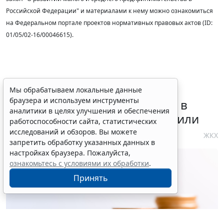
Российской Федерации" и материалами к нему можно ознакомиться
на Федеральном портале проектов нормативных правовых актов (ID:
01/05/02-16/00046615).
Требования к контролю
Мы обрабатываем локальные данные
браузера и используем инструменты
реализации инвестпрограмм в
аналитики в целях улучшения и обеспечения
сфере теплоснабжения уточнили
работоспособности сайта, статистических
исследований и обзоров. Вы можете
4 августа 2026 10:58
ЖКХ
запретить обработку указанных данных в
настройках браузера. Пожалуйста,
ознакомьтесь с условиями их обработки
.
Принять