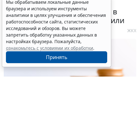
Требования к контролю
Мы обрабатываем локальные данные
браузера и используем инструменты
реализации инвестпрограмм в
аналитики в целях улучшения и обеспечения
сфере теплоснабжения уточнили
работоспособности сайта, статистических
исследований и обзоров. Вы можете
4 августа 2026 10:58
ЖКХ
запретить обработку указанных данных в
настройках браузера. Пожалуйста,
ознакомьтесь с условиями их обработки
.
Принять
© ujiha / Фотобанк 123RF.com
Утверждены
общие требования
к организации и
осуществлению регионального госконтроля