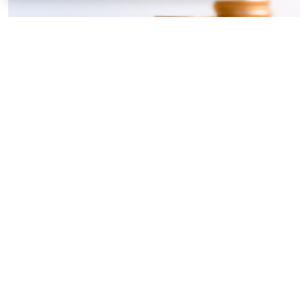
© ujiha / Фотобанк 123RF.com
Утверждены
общие требования
к организации и
осуществлению регионального госконтроля
(надзора) за реализацией инвестиционных
программ организаций теплоснабжения (кроме
программ, утверждаемых в соответствии с
законодательством об электроэнергетике).
Предметом госконтроля (надзора) является
соблюдение требований (
Постановление
Правительства РФ от 30 мая 2026 г. № 655
):
к разработке, направлению на утверждение и