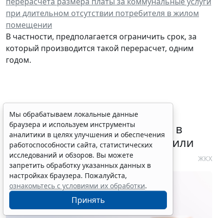
перерасчета размера платы за коммунальные услуги
при длительном отсутствии потребителя в жилом
помещении
В частности, предполагается ограничить срок, за
который производится такой перерасчет, одним
годом.
Требования к контролю
Мы обрабатываем локальные данные
браузера и используем инструменты
реализации инвестпрограмм в
аналитики в целях улучшения и обеспечения
сфере теплоснабжения уточнили
работоспособности сайта, статистических
исследований и обзоров. Вы можете
4 августа 2026 10:58
ЖКХ
запретить обработку указанных данных в
настройках браузера. Пожалуйста,
ознакомьтесь с условиями их обработки
.
Принять