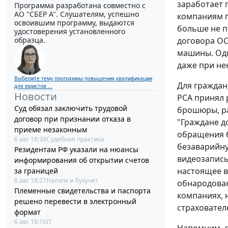
заработает 
Программа разработана совместно с
АО ''СБЕР А". Слушателям, успешно
компаниям п
освоившим программу, выдаются
больше не п
удостоверения установленного
образца.
договора ОС
машины. Одн
даже при не
Выберите тему программы повышения квалификации
Для граждан
для юристов ...
Новости
РСА принял 
Суд обязал заключить трудовой
брошюры, ра
договор при признании отказа в
"Граждане д
приеме незаконным
обращения б
6 авг 18:38
Судебная практика
безаварийну
Резидентам РФ указали на нюансы
видеозапись
информирования об открытии счетов
настоящее в
за границей
6 авг 18:27
Налоги и бухучет
обнародован
Племенные свидетельства и паспорта
компаниях, 
решено перевести в электронный
страховател
формат
6 авг 18:16
IT