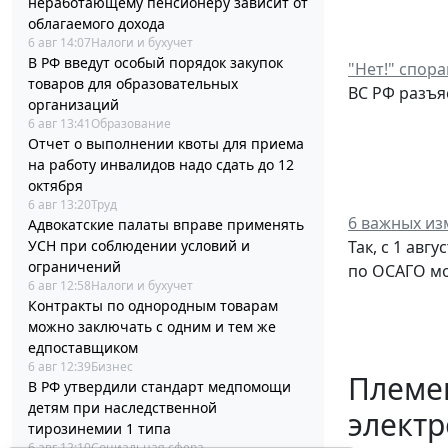
неработающему пенсионеру зависит от
облагаемого дохода
6 авг 14:07
Налоги и бухучет
В РФ введут особый порядок закупок
"Нет!" спор
товаров для образовательных
ВС РФ разъя
организаций
6 авг 13:41
Образование
Отчет о выполнении квоты для приема
на работу инвалидов надо сдать до 12
октября
6 авг 13:20
Труд
6 важных из
Адвокатские палаты вправе применять
УСН при соблюдении условий и
Так, с 1 ав
ограничений
по ОСАГО мо
6 авг 12:58
Налоги и бухучет
Контракты по однородным товарам
можно заключать с одним и тем же
едпоставщиком
6 авг 12:39
Бизнес
Племен
В РФ утвердили стандарт медпомощи
детям при наследственной
элект
тирозинемии 1 типа
6 авг 12:10
Социальная сфера