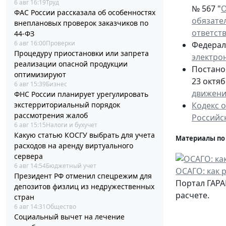
6 авг 16:19
Труд
№ 567 "
О
ФАС России рассказала об особенностях
обязате
внеплановых проверок заказчиков по
ответст
44-ФЗ
6 авг 16:00
Проверки
Федераль
Процедуру приостановки или запрета
электро
реализации опасной продукции
Постано
оптимизируют
23 октяб
6 авг 15:39
Бизнес
движен
ФНС России планирует урегулировать
экстерриториальный порядок
Кодекс 
рассмотрения жалоб
Российс
6 авг 15:15
Налоги и бухучет
Какую статью КОСГУ выбрать для учета
Материалы по
расходов на аренду виртуального
сервера
6 авг 14:54
Бюджетный учет
ОСАГО: как 
Президент РФ отменил спецрежим для
Портал ГАРА
депозитов физлиц из недружественных
расчете.
стран
6 авг 14:31
Общество
Социальный вычет на лечение