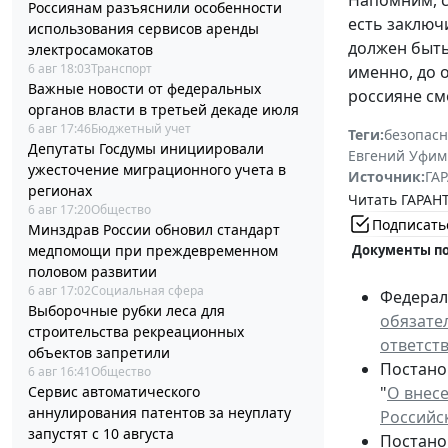
Напомним, с
Россиянам разъяснили особенности
есть заключ
использования сервисов аренды
должен быть
электросамокатов
6 авг 18:03
Транспорт
именно, до 
Важные новости от федеральных
россияне см
органов власти в третьей декаде июля
6 авг 17:46
Бюджетный учет
Теги:
безопасн
Депутаты Госдумы инициировали
Евгений Уфим
ужесточение миграционного учета в
Источник:
ГАР
регионах
Читать ГАРАНТ
6 авг 17:20
Общество
Подписать
Минздрав России обновил стандарт
медпомощи при преждевременном
Документы по
половом развитии
6 авг 17:02
Социальная сфера
Федераль
Выборочные рубки леса для
обязате
строительства рекреационных
ответст
объектов запретили
Постано
6 авг 16:41
Общество
Сервис автоматического
"
О внес
аннулирования патентов за неуплату
Российск
запустят с 10 августа
Постанов