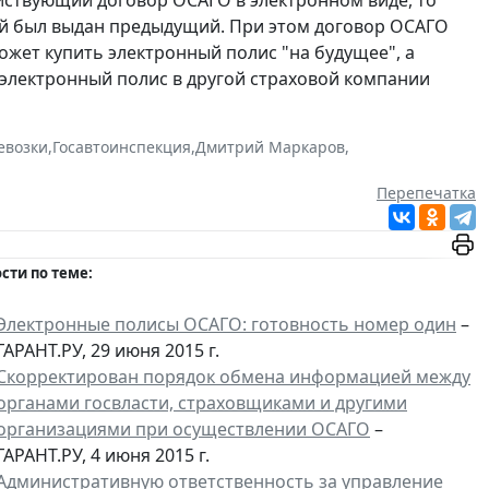
йствующий договор ОСАГО в электронном виде, то
рой был выдан предыдущий. При этом договор ОСАГО
жет купить электронный полис "на будущее", а
 электронный полис в другой страховой компании
евозки
,
Госавтоинспекция
,
Дмитрий Маркаров
,
Перепечатка
сти по теме:
Электронные полисы ОСАГО: готовность номер один
–
ГАРАНТ.РУ, 29 июня 2015 г.
Скорректирован порядок обмена информацией между
органами госвласти, страховщиками и другими
организациями при осуществлении ОСАГО
–
ГАРАНТ.РУ, 4 июня 2015 г.
Административную ответственность за управление