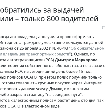
к обратились за выдачей
или – только 800 водителей
IT
 когда автовладельцы получили право оформлять
Интернет, а граждане уже активно пользуются данной
закона от 25 апреля 2002 г. № 40-ФЗ "
Об обязательном
и владельцев транспортных средств
"). Однако, по
юза автостраховщиков (РСА)
Дмитрия Маркарова
,
летворения собственного любопытства, а не в связи с
данным РСА, на сегодняшний день более 15 тыс.
ных полисов ОСАГО, при этом полис получили только
и готовы совершать крупные покупки через Интернет,
тировать данную услугу. Думаю, именно этим
либо закрыли страницу "на середине пути", –
тов к электронным полисам растет день ото дня, так
сов ОСАГО в электронном виде.