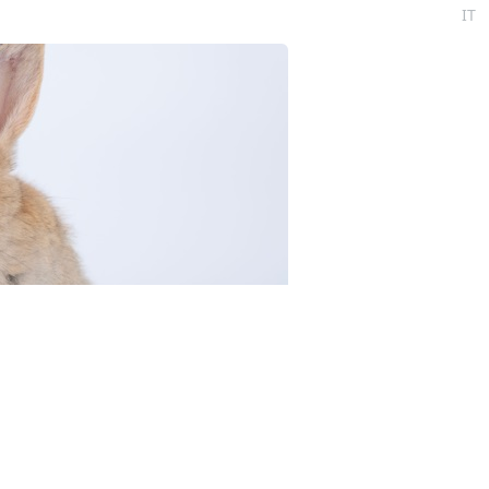
IT
3RF.com