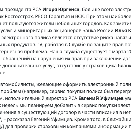
м президента РСА
Игоря Юргенса
, больше всего элект
ак Росгосстрах, РЕСО-Гарантия и ВСК. При этом наибо
нет пользуются жители небольших городов. Как замети
услуг и миноритарных акционеров Банка России
Илья 
электронного полиса является отсутствие риска навяз
ных продуктов. "Я, работая в Службе по защите прав по
серьезная проблема. Наша служба существует с марта 201
с. обращений на нарушения их прав при заключении дог
 дополнительных услуг, отсутствие у страховщика бланк
ов.
втомобилисты, желающие оформить электронный полис 
 проблем (например, сервис покупки полиса был перегр
чем, исполнительный директор РСА
Евгений Уфимцев
ув
х недель мы планируем добавить в сервис покупки элек
енения в существующий договор в части вписания в нег
, – рассказал Евгений Уфимцев. Кроме того, в ближайш
Д для проверки страховыми компаниями информации по 