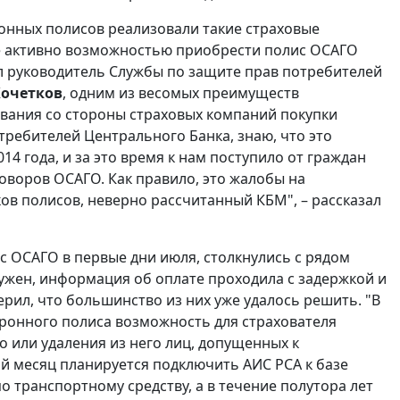
ронных полисов реализовали такие страховые
лее активно возможностью приобрести полис ОСАГО
л руководитель Службы по защите прав потребителей
Кочетков
, одним из весомых преимуществ
ывания со стороны страховых компаний покупки
требителей Центрального Банка, знаю, что это
4 года, и за это время к нам поступило от граждан
оворов ОСАГО. Как правило, это жалобы на
ов полисов, неверно рассчитанный КБМ", – рассказал
ОСАГО в первые дни июля, столкнулись с рядом
ужен, информация об оплате проходила с задержкой и
ерил, что большинство из них уже удалось решить. "В
тронного полиса возможность для страхователя
о или удаления из него лиц, допущенных к
ий месяц планируется подключить АИС РСА к базе
транспортному средству, а в течение полутора лет