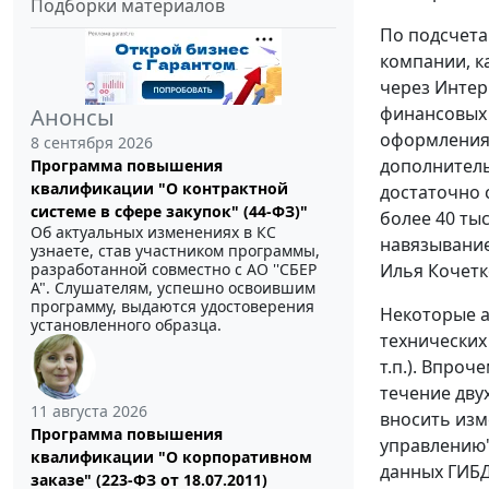
Подборки материалов
По подсчета
компании, к
через Интер
финансовых 
Анонсы
оформления 
8 сентября 2026
дополнитель
Программа повышения
квалификации "О контрактной
достаточно 
системе в сфере закупок" (44-ФЗ)"
более 40 ты
Об актуальных изменениях в КС
навязывание
узнаете, став участником программы,
разработанной совместно с АО ''СБЕР
Илья Кочетк
А". Слушателям, успешно освоившим
программу, выдаются удостоверения
Некоторые а
установленного образца.
технических
т.п.). Впро
течение дву
11 августа 2026
вносить изм
Программа повышения
управлению"
квалификации "О корпоративном
данных ГИБД
заказе" (223-ФЗ от 18.07.2011)