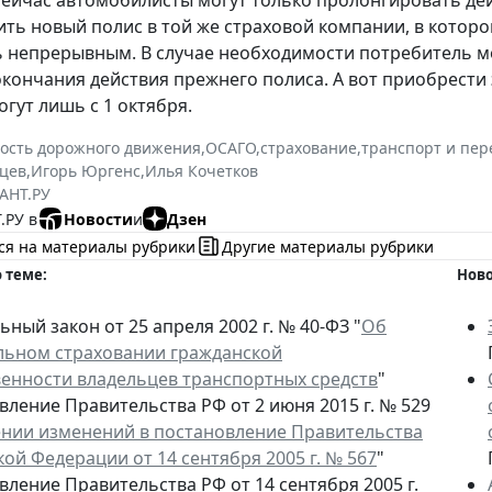
ейчас автомобилисты могут только пролонгировать де
ить новый полис в той же страховой компании, в кото
 непрерывным. В случае необходимости потребитель мо
окончания действия прежнего полиса. А вот приобрести
огут лишь с 1 октября.
ость дорожного движения
,
ОСАГО
,
страхование
,
транспорт и пер
цев
,
Игорь Юргенс
,
Илья Кочетков
АНТ.РУ
.РУ в
Новости
и
Дзен
ся на материалы рубрики
Другие материалы рубрики
 теме:
Ново
ный закон от 25 апреля 2002 г. № 40-ФЗ "
Об
льном страховании гражданской
венности владельцев транспортных средств
"
вление Правительства РФ от 2 июня 2015 г. № 529
ении изменений в постановление Правительства
ой Федерации от 14 сентября 2005 г. № 567
"
ление Правительства РФ от 14 сентября 2005 г.