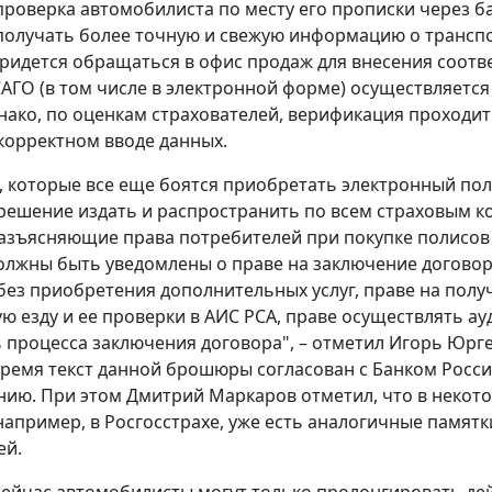
проверка автомобилиста по месту его прописки через б
олучать более точную и свежую информацию о транспорт
ридется обращаться в офис продаж для внесения соотв
АГО (в том числе в электронной форме) осуществляется
ако, по оценкам страхователей, верификация проходит 
корректном вводе данных.
, которые все еще боятся приобретать электронный по
решение издать и распространить по всем страховым 
зъясняющие права потребителей при покупке полисов
олжны быть уведомлены о праве на заключение договор
ез приобретения дополнительных услуг, праве на получ
ю езду и ее проверки в АИС РСА, праве осуществлять ау
 процесса заключения договора", – отметил Игорь Юрге
ремя текст данной брошюры согласован с Банком России
ию. При этом Дмитрий Маркаров отметил, что в некот
например, в Росгосстрахе, уже есть аналогичные памятк
ей.