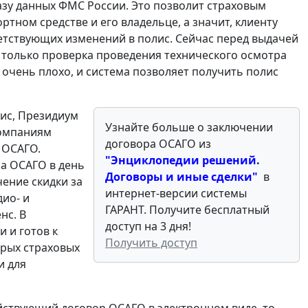
азу данных ФМС России. Это позволит страховым
ном средстве и его владельце, а значит, клиенту
етствующих изменений в полис. Сейчас перед выдачей
 только проверка проведения технического осмотра
очень плохо, и система позволяет получить полис
лис, Президиум
Узнайте больше о заключении
компаниям
договора ОСАГО из
 ОСАГО.
"Энциклопедии решений.
а ОСАГО в день
Договоры и иные сделки"
в
ение скидки за
интернет-версии системы
дио- и
ГАРАНТ. Получите бесплатный
нс. В
доступ на 3 дня!
 и готов к
Получить доступ
орых страховых
и для