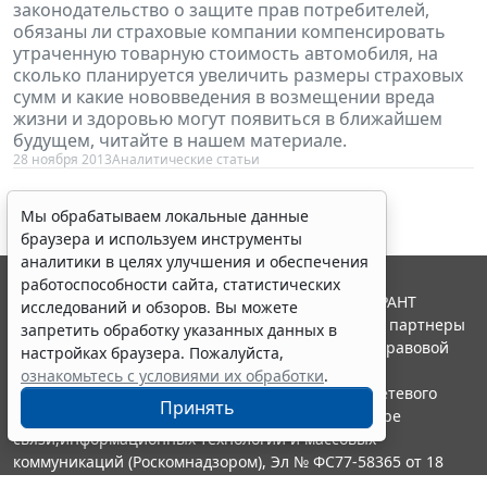
законодательство о защите прав потребителей,
обязаны ли страховые компании компенсировать
утраченную товарную стоимость автомобиля, на
сколько планируется увеличить размеры страховых
сумм и какие нововведения в возмещении вреда
жизни и здоровью могут появиться в ближайшем
будущем, читайте в нашем материале.
28 ноября 2013
Аналитические статьи
Мы обрабатываем локальные данные
браузера и используем инструменты
аналитики в целях улучшения и обеспечения
работоспособности сайта, статистических
© ООО "НПП "ГАРАНТ-СЕРВИС", 2026. Система ГАРАНТ
исследований и обзоров. Вы можете
выпускается с 1990 года. Компания "Гарант" и ее партнеры
запретить обработку указанных данных в
являются участниками Российской ассоциации правовой
настройках браузера. Пожалуйста,
информации ГАРАНТ.
ознакомьтесь с условиями их обработки
.
Портал ГАРАНТ.РУ зарегистрирован в качестве сетевого
Принять
издания Федеральной службой по надзору в сфере
связи,информационных технологий и массовых
коммуникаций (Роскомнадзором), Эл № ФС77-58365 от 18
июня 2014 года.