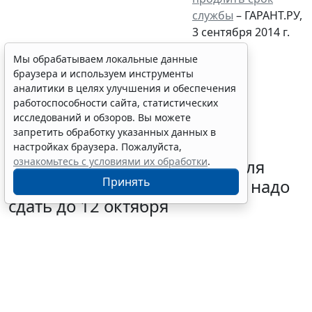
службы
– ГАРАНТ.РУ,
3 сентября 2014 г.
Мы обрабатываем локальные данные
браузера и используем инструменты
аналитики в целях улучшения и обеспечения
работоспособности сайта, статистических
исследований и обзоров. Вы можете
запретить обработку указанных данных в
настройках браузера. Пожалуйста,
ознакомьтесь с условиями их обработки
.
Отчет о выполнении квоты для
Принять
приема на работу инвалидов надо
сдать до 12 октября
6 августа 2026 13:20
Труд