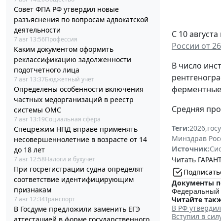
Совет ФПА РФ утвердил новые
разъяснения по вопросам адвокатской
деятельности
С 10 август
7 авг 13:56
Профессия
России от 26
Каким документом оформить
реклассификацию задолженности
В число инс
подотчетного лица
рентгеногра
7 авг 13:37
Бюджетный учет
ферментные 
Определены особенности включения
частных медорганизаций в реестр
Средняя про
системы ОМС
7 авг 13:19
Социальная сфера
Теги:
2026
,
гос
Спецрежим НПД вправе применять
Минздрав Рос
несовершеннолетние в возрасте от 14
Источник:
Си
до 18 лет
7 авг 12:58
Налоги и бухучет
Читать ГАРАНТ
При госрегистрации судна определят
Подписать
соответствие идентифицирующим
Документы п
признакам
Федеральный з
7 авг 12:34
Транспорт
Читайте такж
В РФ утверди
В Госдуме предложили заменить ЕГЭ
Вступил в си
аттестацией в форме государственного