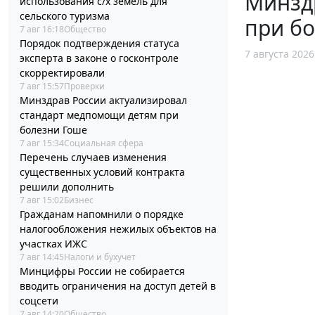
Минзд
использования с/х земель для
сельского туризма
при б
7 авг 16:18
Общество
Порядок подтверждения статуса
7 августа 2026
эксперта в законе о госконтроле
скорректировали
7 авг 15:57
Проверки
Минздрав России актуализировал
стандарт медпомощи детям при
болезни Гоше
7 авг 15:34
Социальная сфера
Перечень случаев изменения
существенных условий контракта
решили дополнить
7 авг 15:02
Бизнес
Гражданам напомнили о порядке
налогообложения нежилых объектов на
участках ИЖС
7 авг 14:45
Налоги и бухучет
Минцифры России не собирается
вводить ограничения на доступ детей в
соцсети
7 авг 14:20
Общество