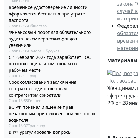
7 авг 18:04
IT
закона 
Временное удостоверение личности
случай 
оформляется бесплатно при утрате
материн
паспорта
Федераль
7 авг 17:55
Общество
Финансовый порог для обязательного
обязате
аудита некоммерческих фондов
временн
увеличили
материн
7 авг 17:36
Налоги и бухучет
С 1 февраля 2027 года заработает ГОСТ
Материалы 
по психосоциальным рискам на
рабочем месте
7 авг 17:11
Труд
Пол, возраст
Срок согласования заключения
Женщинам, п
контракта с единственным
контрагентом сократили
сфере труда
7 авг 16:55
Бизнес
РФ от 28 янв
ВС РФ признал лишение прав
незаконным при неизвестной личности
водителя
7 авг 16:37
Транспорт
В РФ урегулировали вопросы