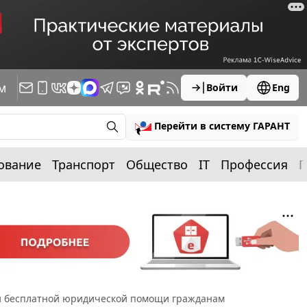
м
Войти
Eng
Перейти в систему ГАРАНТ
ование
Транспорт
Общество
IT
Профессия
П
и бесплатной юридической помощи гражданам