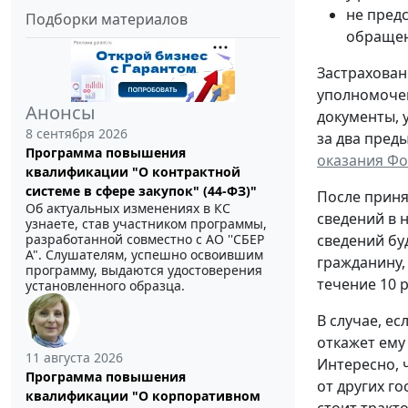
не пред
Подборки материалов
обращен
Застрахован
уполномочен
Анонсы
документы, 
8 сентября 2026
за два пред
Программа повышения
оказания Фо
квалификации "О контрактной
системе в сфере закупок" (44-ФЗ)"
После приня
Об актуальных изменениях в КС
сведений в 
узнаете, став участником программы,
разработанной совместно с АО ''СБЕР
сведений бу
А". Слушателям, успешно освоившим
гражданину,
программу, выдаются удостоверения
течение 10 
установленного образца.
В случае, е
откажет ему
11 августа 2026
Интересно, 
Программа повышения
от других г
квалификации "О корпоративном