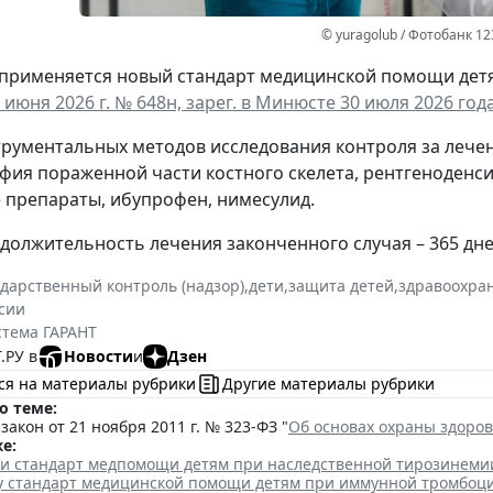
© yuragolub / Фотобанк 1
а применяется новый стандарт медицинской помощи дет
 июня 2026 г. № 648н, зарег. в Минюсте 30 июля 2026 года
трументальных методов исследования контроля за леч
фия пораженной части костного скелета, рентгеноденс
препараты, ибупрофен, нимесулид.
должительность лечения законченного случая – 365 дне
ударственный контроль (надзор)
,
дети
,
защита детей
,
здравоохра
сии
стема ГАРАНТ
.РУ в
Новости
и
Дзен
ся на материалы рубрики
Другие материалы рубрики
о теме:
акон от 21 ноября 2011 г. № 323-ФЗ "
Об основах охраны здоро
е:
ли стандарт медпомощи детям при наследственной тирозинеми
лу стандарт медицинской помощи детям при иммунной тромбоц