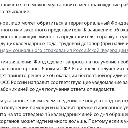
ставляется возможным установить местонахождение раб
о взыскание.
ное лицо может обратиться в территориальный Фонд з
ного или законного представителя. К заявлению об о
удостоверяющие личность представителя, справку о су
ыдущих календарных года, трудовой договор (при налич
ндом социального страхования Российской Федерации
тия заявления Фонд сделает запросы на получение не
налоговые органы, банки и ПФР. Если после получения 
дет принято решение об оказании бесплатной юридич
 ФСС России направит соответствующее уведомление за
рабочих дней со дня получения ответа от ведомств.
сли указанные заявителем сведения не получат подтверж
 в получении помощи и направит аргументированное у
что на это отведено 15 календарных дней со дня обраще
осорганов может идти намного дольше. Поэтому если в у