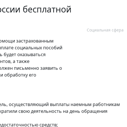
оссии бесплатной
Социальная сфера
 помощи застрахованным
ыплате социальных пособий
щь будет оказываться
тов, а также
должен письменно заявить о
и обработку его
ель, осуществляющий выплаты наемным работникам
екратили свою деятельность на день обращения
едостаточностью средств;