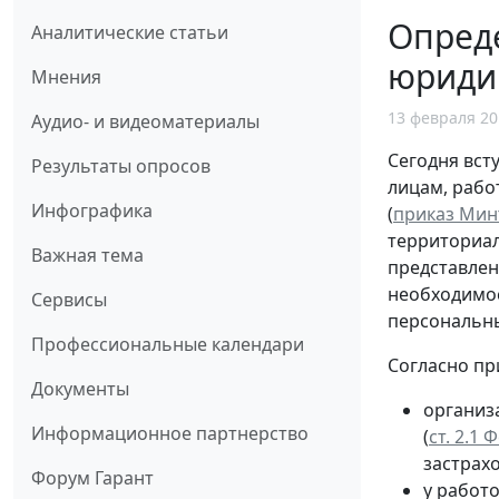
Опреде
Аналитические статьи
юриди
Мнения
13 февраля 20
Аудио- и видеоматериалы
Сегодня вст
Результаты опросов
лицам, рабо
Инфографика
(
приказ Минт
территориал
Важная тема
представлен
необходимос
Сервисы
персональны
Профессиональные календари
Согласно пр
Документы
организ
Информационное партнерство
(
ст. 2.1
застрах
Форум Гарант
у работ