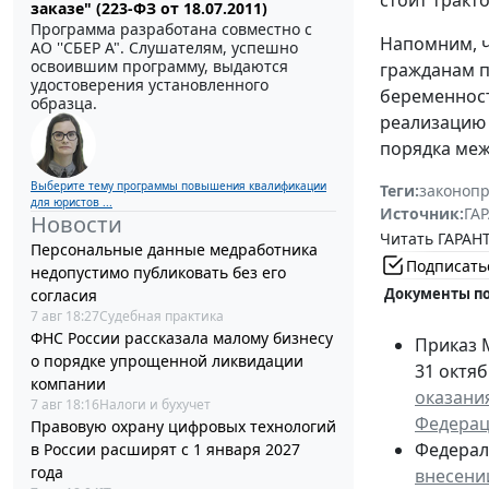
стоит тракт
заказе" (223-ФЗ от 18.07.2011)
Программа разработана совместно с
Напомним, ч
АО ''СБЕР А". Слушателям, успешно
освоившим программу, выдаются
гражданам п
удостоверения установленного
беременности
образца.
реализацию 
порядка меж
Выберите тему программы повышения квалификации
Теги:
законоп
для юристов ...
Источник:
ГАР
Новости
Читать ГАРАНТ
Персональные данные медработника
Подписать
недопустимо публиковать без его
Документы по
согласия
7 авг 18:27
Судебная практика
ФНС России рассказала малому бизнесу
Приказ 
о порядке упрощенной ликвидации
31 октяб
компании
оказани
7 авг 18:16
Налоги и бухучет
Федерац
Правовую охрану цифровых технологий
Федераль
в России расширят с 1 января 2027
года
внесении