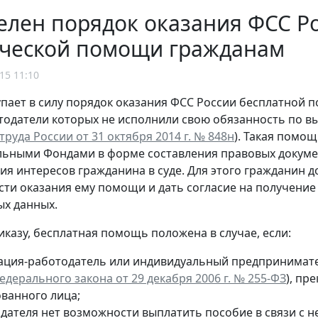
лен порядок оказания ФСС Р
ческой помощи гражданам
15 11:10
упает в силу порядок оказания ФСС России бесплатной
тодатели которых не исполнили свою обязанность по в
руда России от 31 октября 2014 г. № 848н
). Такая помо
ьными Фондами в форме составления правовых докумен
ия интересов гражданина в суде. Для этого гражданин 
ти оказания ему помощи и дать согласие на получение 
х данных.
иказу, бесплатная помощь положена в случае, если:
ация-работодатель или индивидуальный предпринимат
 Федерального закона от 29 декабря 2006 г. № 255-ФЗ
), пр
ованного лица;
одателя нет возможности выплатить пособие в связи с н