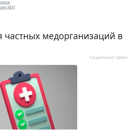
улезе
при ХБП
 частных медорганизаций в
Социальная сфера