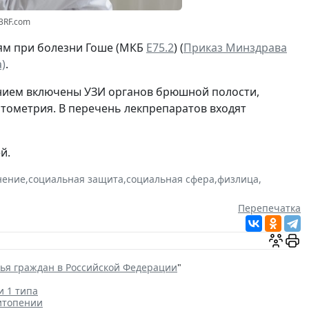
23RF.com
ям при болезни Гоше (МКБ
Е75.2
) (
Приказ Минздрава
)
.
ением включены УЗИ органов брюшной полости,
итометрия. В перечень лекпрепаратов входят
й.
нение
,
социальная защита
,
социальная сфера
,
физлица
,
Перепечатка
вья граждан в Российской Федерации
"
и 1 типа
итопении