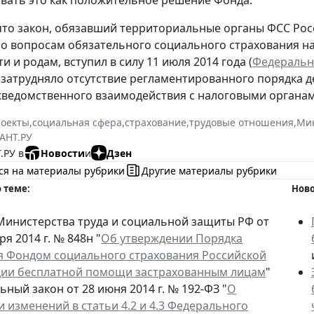
овать это как положительное решение Фонда.
то закон, обязавший территориальные органы ФСС Ро
о вопросам обязательного социального страхования на
 и родам, вступил в силу 11 июля 2014 года (
Федеральны
затрудняло отсутствие регламентированного порядка д
ведомственного взаимодействия с налоговыми органам
роекты
,
социальная сфера
,
страхование
,
трудовые отношения
,
Мин
АНТ.РУ
.РУ в
Новости
и
Дзен
ся на материалы рубрики
Другие материалы рубрики
 теме:
Ново
Министерства труда и социальной защиты РФ от
ря 2014 г. № 848н "
Об утверждении Порядка
я Фондом социального страхования Российской
ии бесплатной помощи застрахованным лицам
"
ный закон от 28 июня 2014 г. № 192-ФЗ "
О
 изменений в статьи 4.2 и 4.3 Федерального