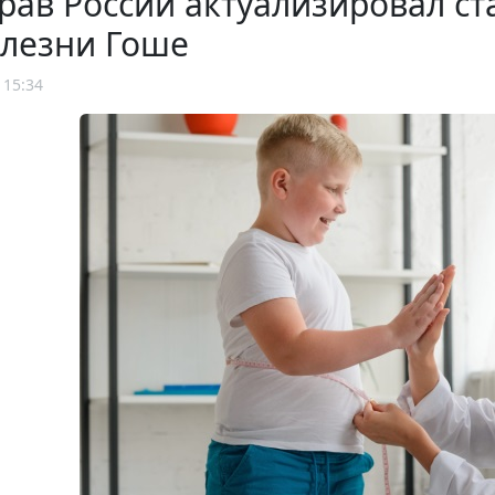
рав России актуализировал с
олезни Гоше
 15:34