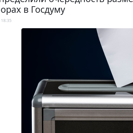
орах в Госдуму
 18:35