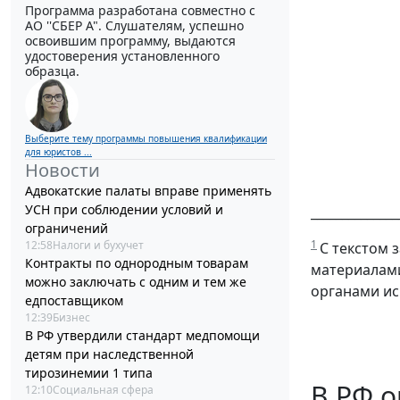
Программа разработана совместно с
АО ''СБЕР А". Слушателям, успешно
освоившим программу, выдаются
удостоверения установленного
образца.
Выберите тему программы повышения квалификации
для юристов ...
Новости
Адвокатские палаты вправе применять
УСН при соблюдении условий и
______________
ограничений
1
12:58
Налоги и бухучет
С текстом 
Контракты по однородным товарам
материалами
можно заключать с одним и тем же
органами ис
едпоставщиком
12:39
Бизнес
В РФ утвердили стандарт медпомощи
детям при наследственной
тирозинемии 1 типа
В РФ 
12:10
Социальная сфера