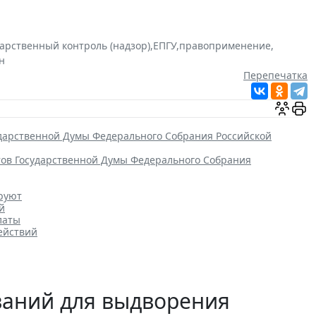
дарственный контроль (надзор)
,
ЕПГУ
,
правоприменение
,
н
Перепечатка
ударственной Думы Федерального Собрания Российской
тов Государственной Думы Федерального Собрания
ируют
й
латы
ействий
ваний для выдворения