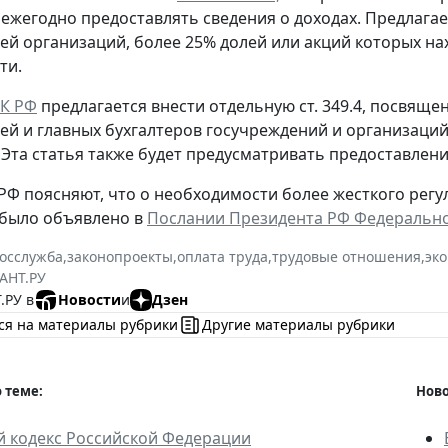
ежегодно предоставлять сведения о доходах. Предлагае
ей организаций, более 25% долей или акций которых на
ти.
ТК РФ
предлагается внести отдельную ст. 349.4, посвящ
ей и главных бухгалтеров госучреждений и организаций
. Эта статья также будет предусматривать предоставлени
РФ поясняют, что о необходимости более жесткого регу
 было объявлено в
Послании Президента РФ Федеральном
госслужба
,
законопроекты
,
оплата труда
,
трудовые отношения
,
эк
АНТ.РУ
.РУ в
Новости
и
Дзен
ся на материалы рубрики
Другие материалы рубрики
 теме:
Ново
й кодекс Российской Федерации