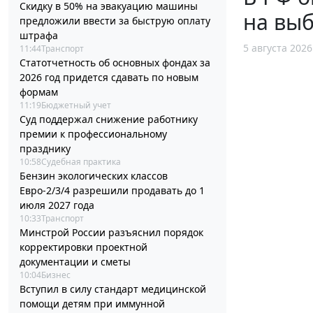
Скидку в 50% на эвакуацию машины
на выб
предложили ввести за быструю оплату
штрафа
5 августа 2026
11:44
Транспорт
Статотчетность об основных фондах за
2026 год придется сдавать по новым
формам
11:19
Бюджетный учет
Суд поддержал снижение работнику
премии к профессиональному
празднику
10:58
Судебная практика
Бензин экологических классов
Евро-2/3/4 разрешили продавать до 1
июля 2027 года
10:33
Транспорт
Минстрой России разъяснил порядок
корректировки проектной
документации и сметы
10:04
Бизнес
Вступил в силу стандарт медицинской
помощи детям при иммунной