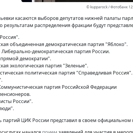
© kupparock / Фотобанк 1
ьевки касаются выборов депутатов нижней палаты парл
по результатам распределения фракции будут представл
Россия".
ская объединенная демократическая партия "Яблоко".
– Либерально-демократическая партия России.
 прямой демократии".
кая экологическая партия "Зеленые".
стическая политическая партия "Справедливая Россия".
.
Коммунистическая партия Российской Федерации
пенсионеров.
исты России".
люди".
 партий ЦИК России представил в своем официальном 
госуслугах начался
прием
заявлений для участия в мероп