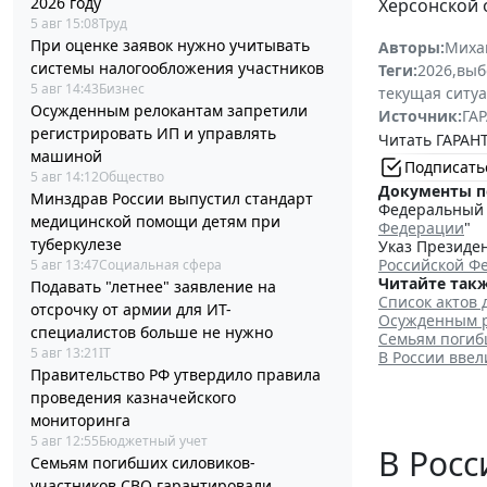
2026 году
Херсонской 
5 авг 15:08
Труд
При оценке заявок нужно учитывать
Авторы:
Миха
системы налогообложения участников
Теги:
2026
,
выб
5 авг 14:43
Бизнес
текущая ситу
Осужденным релокантам запретили
Источник:
ГАР
регистрировать ИП и управлять
Читать ГАРАНТ
машиной
Подписать
5 авг 14:12
Общество
Документы п
Минздрав России выпустил стандарт
Федеральный з
медицинской помощи детям при
Федерации
"
туберкулезе
Указ Президен
Российской Ф
5 авг 13:47
Социальная сфера
Читайте такж
Подавать "летнее" заявление на
Список актов 
отсрочку от армии для ИТ-
Осужденным р
специалистов больше не нужно
Семьям погиб
5 авг 13:21
IT
В России вве
Правительство РФ утвердило правила
проведения казначейского
мониторинга
5 авг 12:55
Бюджетный учет
В Рос
Семьям погибших силовиков-
участников СВО гарантировали