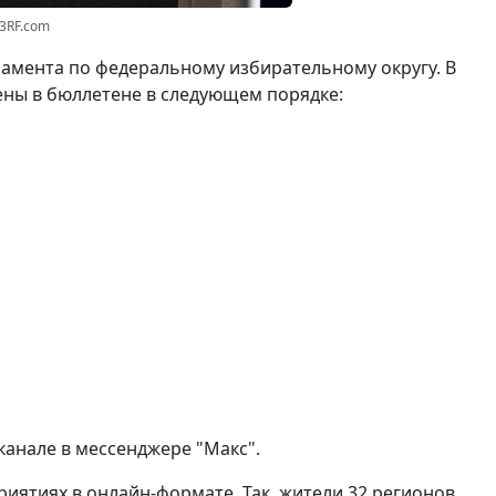
23RF.com
амента по федеральному избирательному округу. В
ены в бюллетене в следующем порядке:
канале в мессенджере "Макс".
риятиях в онлайн-формате. Так, жители 32 регионов