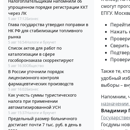
Налогоплательщикам напомнили об
смогут прог
упрощенном порядке регистрации ККТ
ЕПГУ. Москв
через ЛК
5 авг 17:12
Бизнес
Перейти
Глава государства утвердил поправки в
НК РФ для стабилизации топливного
Нажать 
рынка
Провери
5 авг 16:54
Налоги и бухучет
Сверить
Список актов для работ по
Подтвер
каталогизации в сфере
Провери
гособоронзаказа скорректируют
5 авг 16:30
Общество
Также те, к
В России уточнили порядок
удобный изб
лицензионного контроля
фармацевтических производств
выборы – вн
5 авг 16:02
Бизнес
Как учесть суммы туристического
Напомним, ч
налога при применении
назначении 
автоматизированной УСН
Владимир 
5 авг 15:37
Налоги и бухучет
Государстве
Предельный размер больничного
Госдумы нов
достигает почти 7 тыс. руб. в день в