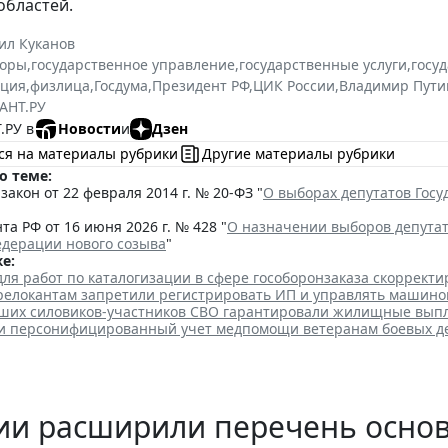
областей.
ил Куканов
оры
,
государственное управление
,
государственные услуги
,
госу
ация
,
физлица
,
Госдума
,
Президент РФ
,
ЦИК России
,
Владимир Пути
АНТ.РУ
.РУ в
Новости
и
Дзен
ся на материалы рубрики
Другие материалы рубрики
о теме:
акон от 22 февраля 2014 г. № 20-ФЗ "
О выборах депутатов Гос
та РФ от 16 июня 2026 г. № 428 "
О назначении выборов депута
едерации нового созыва
"
е:
для работ по каталогизации в сфере гособоронзаказа скоррект
елокантам запретили регистрировать ИП и управлять машино
ших силовиков-участников СВО гарантировали жилищные вып
ли персонифицированный учет медпомощи ветеранам боевых д
сии расширили перечень осно