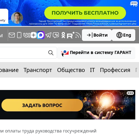
м
Войти
Eng
Перейти в систему ГАРАНТ
ование
Транспорт
Общество
IT
Профессия
П
ии оплаты труда руководства госучреждений