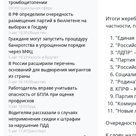
тромбоцитопении
09:30
Социальная сфера
В РФ определили очередность
Итоги жереб
размещения партий в бюллетене на
частности, 
выборах в Госдуму
5 авг 18:35
Общество
"Единая 
Граждане могут запустить процедуру
"Россий
банкротства в упрощенном порядке
через МФЦ
"ЛДПР" 
5 авг 18:27
Налоги и бухучет
"Партия
В России расширили перечень
"Российс
оснований для выдворения мигрантов
Социали
из страны
"Родина"
5 авг 18:16
Общество
Работодатель вправе учитывать
КПРФ – 
опасность от БПЛА при оценке
Партия 
профрисков
"Коммун
5 авг 18:03
Труд
"Новые 
Водителям рассказали о случаях
неприменения скидки к штрафам
Очередность
за нарушение ПДД
5 авг 17:45
Транспорт
К слову, на 