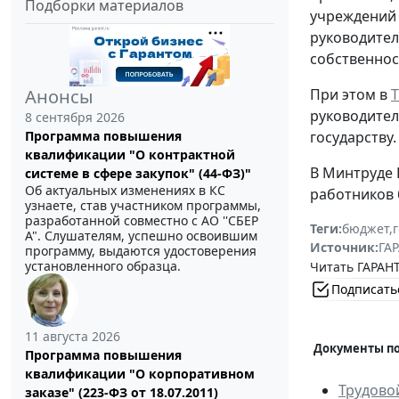
Подборки материалов
учреждений 
руководител
собственнос
При этом в
Анонсы
руководител
8 сентября 2026
государству
Программа повышения
квалификации "О контрактной
В Минтруде 
системе в сфере закупок" (44-ФЗ)"
Об актуальных изменениях в КС
работников
узнаете, став участником программы,
разработанной совместно с АО ''СБЕР
Теги:
бюджет
,
А". Слушателям, успешно освоившим
Источник:
ГАР
программу, выдаются удостоверения
установленного образца.
Читать ГАРАНТ
Подписать
11 августа 2026
Документы по
Программа повышения
квалификации "О корпоративном
Трудово
заказе" (223-ФЗ от 18.07.2011)