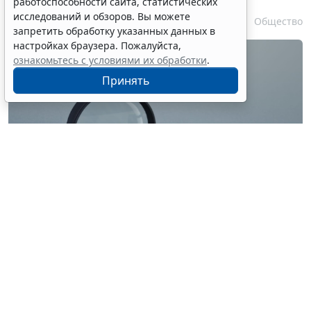
работоспособности сайта, статистических
исследований и обзоров. Вы можете
7 августа 2026 17:55
Общество
запретить обработку указанных данных в
настройках браузера. Пожалуйста,
ознакомьтесь с условиями их обработки
.
Принять
© ilixe48 / Фотобанк 123RF.com
Россиянам напомнили, как подтвердить свою
личность при отсутствии основного документа для
идентификации гражданина. Для этого необходимо
получить временное удостоверение лично в
подразделении МВД России. Оно выдается